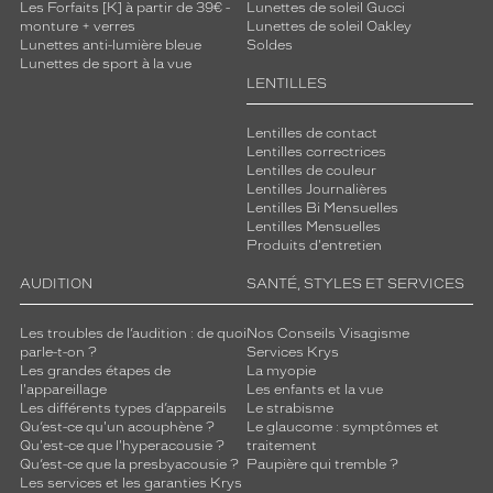
Les Forfaits [K] à partir de 39€ -
Lunettes de soleil Gucci
monture + verres
Lunettes de soleil Oakley
Lunettes anti-lumière bleue
Soldes
Lunettes de sport à la vue
LENTILLES
Lentilles de contact
Lentilles correctrices
Lentilles de couleur
Lentilles Journalières
Lentilles Bi Mensuelles
Lentilles Mensuelles
Produits d'entretien
AUDITION
SANTÉ, STYLES ET SERVICES
Les troubles de l’audition : de quoi
Nos Conseils Visagisme
parle-t-on ?
Services Krys
Les grandes étapes de
La myopie
l'appareillage
Les enfants et la vue
Les différents types d’appareils
Le strabisme
Qu’est-ce qu'un acouphène ?
Le glaucome : symptômes et
Qu'est-ce que l'hyperacousie ?
traitement
Qu’est-ce que la presbyacousie ?
Paupière qui tremble ?
Les services et les garanties Krys