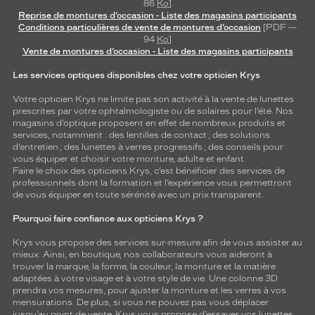
86
Ko
]
Reprise de montures d’occasion - Liste des magasins participants
Conditions particulières de vente de montures d’occasion
[PDF —
94
Ko
]
Vente de montures d’occasion - Liste des magasins participants
Les services optiques disponibles chez votre opticien Krys
Votre opticien Krys ne limite pas son activité à la vente de
lunettes
prescrites par votre ophtalmologiste ou de
solaires
pour l’été. Nos
magasins d’optique proposent en effet de nombreux produits et
services, notamment : des
lentilles de contact
; des
solutions
d’entretien
; des lunettes à verres progressifs ; des conseils pour
vous équiper et choisir votre monture, adulte et enfant.
Faire le choix des opticiens Krys, c’est bénéficier des services de
professionnels dont la formation et l’expérience vous permettront
de vous équiper en toute sérénité avec un prix transparent.
Pourquoi faire confiance aux opticiens Krys ?
Krys vous propose des services sur-mesure afin de vous assister au
mieux. Ainsi, en boutique, nos collaborateurs vous aideront à
trouver la marque, la forme, la couleur, la monture et la matière
adaptées à votre visage et à votre style de vie. Une colonne 3D
prendra vos mesures, pour ajuster la monture et les verres à vos
mensurations. De plus, si vous ne pouvez pas vous déplacer
jusqu’au point de vente, Krys vous propose d’essayer vos lunettes