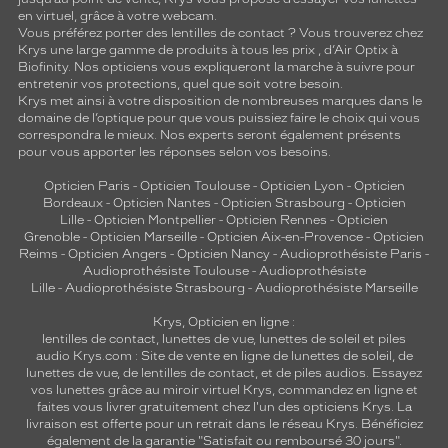
en virtuel, grâce à votre webcam.
Vous préférez porter des lentilles de contact ? Vous trouverez chez
Krys une large gamme de produits à tous les prix , d’Air Optix à
Biofinity. Nos opticiens vous expliqueront la marche à suivre pour
entretenir vos protections, quel que soit votre besoin.
Krys met ainsi à votre disposition de nombreuses marques dans le
domaine de l’optique pour que vous puissiez faire le choix qui vous
correspondra le mieux. Nos experts seront également présents
pour vous apporter les réponses selon vos besoins.
Opticien Paris
-
Opticien Toulouse
-
Opticien Lyon
-
Opticien
Bordeaux
-
Opticien Nantes
-
Opticien Strasbourg
-
Opticien
Lille
-
Opticien Montpellier
-
Opticien Rennes
-
Opticien
Grenoble
-
Opticien Marseille
-
Opticien Aix-en-Provence
-
Opticien
Reims
-
Opticien Angers
-
Opticien Nancy
-
Audioprothésiste Paris
-
Audioprothésiste Toulouse
-
Audioprothésiste
Lille
-
Audioprothésiste Strasbourg
-
Audioprothésiste Marseille
Krys, Opticien en ligne :
lentilles de contact
,
lunettes de vue
,
lunettes de soleil
et
piles
audio
Krys.com : Site de vente en ligne de lunettes de soleil, de
lunettes de vue, de
lentilles de contact
, et de piles audios. Essayez
vos lunettes grâce au miroir virtuel Krys, commandez en ligne et
faites vous livrer gratuitement chez l'un des opticiens Krys. La
livraison est offerte pour un retrait dans le réseau Krys. Bénéficiez
également de la garantie "Satisfait ou remboursé 30 jours".