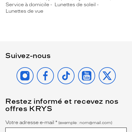
Service à domicile
Lunettes de soleil
Lunettes de vue
Suivez-nous
INSTAGRAM
FACEBOOK
TIKTOK
YOUTUBE
X
Restez informé et recevez nos
(Ce
champ
offres KRYS
est
Name
obligatoire)
Votre adresse e-mail
*
(exemple : nom@mail.com)