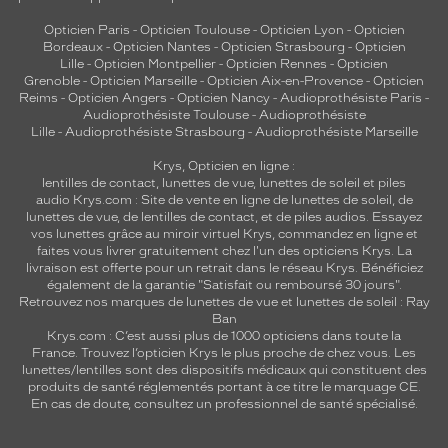
Opticien Paris
-
Opticien Toulouse
-
Opticien Lyon
-
Opticien
Bordeaux
-
Opticien Nantes
-
Opticien Strasbourg
-
Opticien
Lille
-
Opticien Montpellier
-
Opticien Rennes
-
Opticien
Grenoble
-
Opticien Marseille
-
Opticien Aix-en-Provence
-
Opticien
Reims
-
Opticien Angers
-
Opticien Nancy
-
Audioprothésiste Paris
-
Audioprothésiste Toulouse
-
Audioprothésiste
Lille
-
Audioprothésiste Strasbourg
-
Audioprothésiste Marseille
Krys, Opticien en ligne :
lentilles de contact
,
lunettes de vue
,
lunettes de soleil
et
piles
audio
Krys.com : Site de vente en ligne de lunettes de soleil, de
lunettes de vue, de
lentilles de contact
, et de piles audios. Essayez
vos lunettes grâce au miroir virtuel Krys, commandez en ligne et
faites vous livrer gratuitement chez l'un des opticiens Krys. La
livraison est offerte pour un retrait dans le réseau Krys. Bénéficiez
également de la garantie "Satisfait ou remboursé 30 jours".
Retrouvez nos marques de lunettes de vue et
lunettes de soleil : Ray
Ban
Krys.com : C’est aussi plus de 1000 opticiens dans toute la
France.
Trouvez l’opticien Krys le plus proche de chez vous
. Les
lunettes/lentilles sont des dispositifs médicaux qui constituent des
produits de santé réglementés portant à ce titre le marquage CE.
En cas de doute, consultez un professionnel de santé spécialisé.