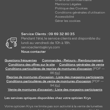
Charte de confidentialité
Mentions Légales
Politique des Cookies
Conditions générales d'utilisation
Accessibilité
Gérer les cookies
Service Clients : 09 69 32 80 35
Pendant l'été, le service clients est disponible du
lundi au vendredi de 10h à 18h.
serviceclients@krys.com
Nous contacter
Questions fréquentes
Commandes - Retours - Remboursement
Conditions des offres sur le site
Conditions générales de vente
Conditions particulières de reprise de montures d’occasion
[PDF —
86
Ko
]
Reprise de montures d’occasion - Liste des magasins participants
Conditions particulières de vente de montures d’occasion
[PDF —
94
Ko
]
Vente de montures d’occasion - Liste des magasins participants
Les services optiques disponibles chez votre opticien Krys
Votre opticien Krys ne limite pas son activité à la vente de
lunettes