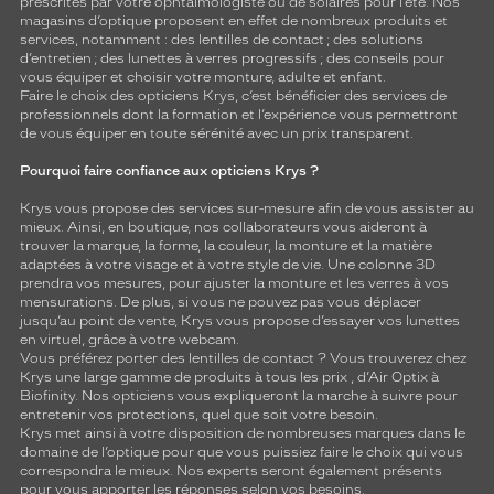
prescrites par votre ophtalmologiste ou de
solaires
pour l’été. Nos
magasins d’optique proposent en effet de nombreux produits et
services, notamment : des
lentilles de contact
; des
solutions
d’entretien
; des lunettes à verres progressifs ; des conseils pour
vous équiper et choisir votre monture, adulte et enfant.
Faire le choix des opticiens Krys, c’est bénéficier des services de
professionnels dont la formation et l’expérience vous permettront
de vous équiper en toute sérénité avec un prix transparent.
Pourquoi faire confiance aux opticiens Krys ?
Krys vous propose des services sur-mesure afin de vous assister au
mieux. Ainsi, en boutique, nos collaborateurs vous aideront à
trouver la marque, la forme, la couleur, la monture et la matière
adaptées à votre visage et à votre style de vie. Une colonne 3D
prendra vos mesures, pour ajuster la monture et les verres à vos
mensurations. De plus, si vous ne pouvez pas vous déplacer
jusqu’au point de vente, Krys vous propose d’essayer vos lunettes
en virtuel, grâce à votre webcam.
Vous préférez porter des lentilles de contact ? Vous trouverez chez
Krys une large gamme de produits à tous les prix , d’Air Optix à
Biofinity. Nos opticiens vous expliqueront la marche à suivre pour
entretenir vos protections, quel que soit votre besoin.
Krys met ainsi à votre disposition de nombreuses marques dans le
domaine de l’optique pour que vous puissiez faire le choix qui vous
correspondra le mieux. Nos experts seront également présents
pour vous apporter les réponses selon vos besoins.