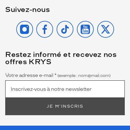
Suivez-nous
INSTAGRAM
FACEBOOK
TIKTOK
YOUTUBE
X
Restez informé et recevez nos
(Ce
champ
offres KRYS
est
Name
obligatoire)
Votre adresse e-mail
*
(exemple : nom@mail.com)
JE M'INSCRIS