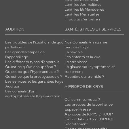
Lentilles Journalières
Lentilles Bi Mensuelles
Lentilles Mensuelles
Produits d'entretien
AUDITION
SANTÉ, STYLES ET SERVICES
Les troubles de l’audition : de quoi
Nos Conseils Visagisme
parle-t-on ?
Services Krys
Les grandes étapes de
La myopie
l'appareillage
Les enfants et la vue
Les différents types d’appareils
Le strabisme
Qu’est-ce qu'un acouphène ?
Le glaucome : symptômes et
Qu'est-ce que l'hyperacousie ?
traitement
Qu’est-ce que la presbyacousie ?
Paupière qui tremble ?
Les services et les garanties Krys
Audition
A PROPOS DE KRYS
Les conseils d'un
audioprothésiste Krys Audition
Qui sommes-nous ?
Les preuves de la confiance
Espace Presse
A propos de KRYS GROUP
La Fondation KRYS GROUP
Recrutement