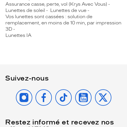
Assurance casse, perte, vol (Krys Avec Vous)
Lunettes de soleil
Lunettes de vue
Vos lunettes sont cassées : solution de
remplacement, en moins de 10 min, par impression
3D
Lunettes IA
Suivez-nous
INSTAGRAM
FACEBOOK
TIKTOK
YOUTUBE
X
Restez informé et recevez nos
(Ce
champ