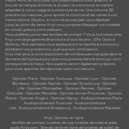
mieux. Ainsi, en boutique, nos collaborateurs vous aideront à
trouver la marque, la forme, la couleur, la monture et la matière
adaptées à votre visage et à votre style de vie. Une colonne 3D
prendra vos mesures, pour ajuster la monture et les verres à vos
mensurations. De plus, si vous ne pouvez pas vous déplacer
jusqu’au point de vente, Krys vous propose d’essayer vos lunettes
en virtuel, grâce à votre webcam.
Vous préférez porter des lentilles de contact ? Vous trouverez chez
Krys une large gamme de produits à tous les prix , d’Air Optix à
Biofinity. Nos opticiens vous expliqueront la marche à suivre pour
entretenir vos protections, quel que soit votre besoin.
Krys met ainsi à votre disposition de nombreuses marques dans le
domaine de l’optique pour que vous puissiez faire le choix qui vous
correspondra le mieux. Nos experts seront également présents
pour vous apporter les réponses selon vos besoins.
Opticien Paris
-
Opticien Toulouse
-
Opticien Lyon
-
Opticien
Bordeaux
-
Opticien Nantes
-
Opticien Strasbourg
-
Opticien
Lille
-
Opticien Montpellier
-
Opticien Rennes
-
Opticien
Grenoble
-
Opticien Marseille
-
Opticien Aix-en-Provence
-
Opticien
Reims
-
Opticien Angers
-
Opticien Nancy
-
Audioprothésiste Paris
-
Audioprothésiste Toulouse
-
Audioprothésiste
Lille
-
Audioprothésiste Strasbourg
-
Audioprothésiste Marseille
Krys, Opticien en ligne :
lentilles de contact
,
lunettes de vue
,
lunettes de soleil
et
piles
audio
Krys.com : Site de vente en ligne de lunettes de soleil, de