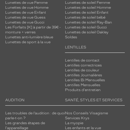
Lunettes de vue Femme
Lunettes de soleil Femme
Lunettes de vue Homme
Lunettes de soleil Homme
Lunettes de vue Enfant
Lunettes de soleil Enfant
Lunettes de vue Guess
Lunettes de soleil bébé
Lunettes de vue Gucci
Lunettes de soleil Ray-Ban
Les Forfaits [K] à partir de 39€ -
Lunettes de soleil Gucci
monture + verres
Lunettes de soleil Oakley
Lunettes anti-lumière bleue
Soldes
Lunettes de sport à la vue
LENTILLES
Lentilles de contact
Lentilles correctrices
Lentilles de couleur
Lentilles Journalières
Lentilles Bi Mensuelles
Lentilles Mensuelles
Produits d'entretien
AUDITION
SANTÉ, STYLES ET SERVICES
Les troubles de l’audition : de quoi
Nos Conseils Visagisme
parle-t-on ?
Services Krys
Les grandes étapes de
La myopie
l'appareillage
Les enfants et la vue