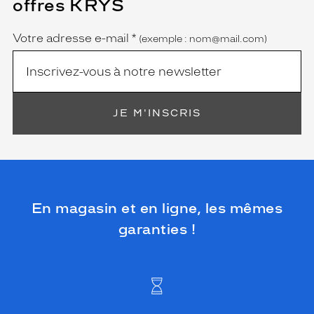
offres KRYS
est
Name
obligatoire)
Votre adresse e-mail
*
(exemple : nom@mail.com)
JE M'INSCRIS
En magasin et en ligne, les mêmes
garanties !