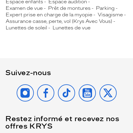
Espace enfants
Espace audition
Examen de vue
Prêt de montures
Parking
Expert prise en charge de la myopie
Visagisme
Assurance casse, perte, vol (Krys Avec Vous)
Lunettes de soleil
Lunettes de vue
Suivez-nous
INSTAGRAM
FACEBOOK
TIKTOK
YOUTUBE
X
Restez informé et recevez nos
(Ce
champ
offres KRYS
est
Name
obligatoire)