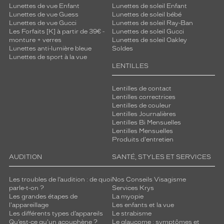
Lunettes de vue Enfant
Lunettes de soleil Enfant
Lunettes de vue Guess
Lunettes de soleil bébé
Lunettes de vue Gucci
Lunettes de soleil Ray-Ban
Les Forfaits [K] à partir de 39€ -
Lunettes de soleil Gucci
monture + verres
Lunettes de soleil Oakley
Lunettes anti-lumière bleue
Soldes
Lunettes de sport à la vue
LENTILLES
Lentilles de contact
Lentilles correctrices
Lentilles de couleur
Lentilles Journalières
Lentilles Bi Mensuelles
Lentilles Mensuelles
Produits d'entretien
AUDITION
SANTÉ, STYLES ET SERVICES
Les troubles de l’audition : de quoi
Nos Conseils Visagisme
parle-t-on ?
Services Krys
Les grandes étapes de
La myopie
l'appareillage
Les enfants et la vue
Les différents types d’appareils
Le strabisme
Qu’est-ce qu'un acouphène ?
Le glaucome : symptômes et