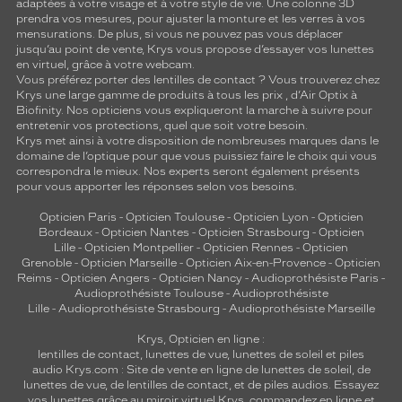
adaptées à votre visage et à votre style de vie. Une colonne 3D
prendra vos mesures, pour ajuster la monture et les verres à vos
mensurations. De plus, si vous ne pouvez pas vous déplacer
jusqu’au point de vente, Krys vous propose d’essayer vos lunettes
en virtuel, grâce à votre webcam.
Vous préférez porter des lentilles de contact ? Vous trouverez chez
Krys une large gamme de produits à tous les prix , d’Air Optix à
Biofinity. Nos opticiens vous expliqueront la marche à suivre pour
entretenir vos protections, quel que soit votre besoin.
Krys met ainsi à votre disposition de nombreuses marques dans le
domaine de l’optique pour que vous puissiez faire le choix qui vous
correspondra le mieux. Nos experts seront également présents
pour vous apporter les réponses selon vos besoins.
Opticien Paris
-
Opticien Toulouse
-
Opticien Lyon
-
Opticien
Bordeaux
-
Opticien Nantes
-
Opticien Strasbourg
-
Opticien
Lille
-
Opticien Montpellier
-
Opticien Rennes
-
Opticien
Grenoble
-
Opticien Marseille
-
Opticien Aix-en-Provence
-
Opticien
Reims
-
Opticien Angers
-
Opticien Nancy
-
Audioprothésiste Paris
-
Audioprothésiste Toulouse
-
Audioprothésiste
Lille
-
Audioprothésiste Strasbourg
-
Audioprothésiste Marseille
Krys, Opticien en ligne :
lentilles de contact
,
lunettes de vue
,
lunettes de soleil
et
piles
audio
Krys.com : Site de vente en ligne de lunettes de soleil, de
lunettes de vue, de
lentilles de contact
, et de piles audios. Essayez
vos lunettes grâce au miroir virtuel Krys, commandez en ligne et