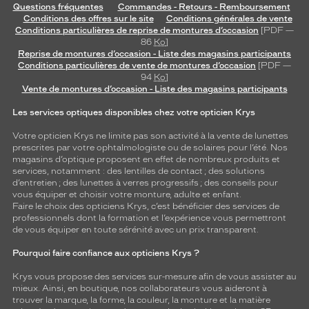
Questions fréquentes
Commandes - Retours - Remboursement
Conditions des offres sur le site
Conditions générales de vente
Conditions particulières de reprise de montures d’occasion
[PDF —
86
Ko
]
Reprise de montures d’occasion - Liste des magasins participants
Conditions particulières de vente de montures d’occasion
[PDF —
94
Ko
]
Vente de montures d’occasion - Liste des magasins participants
Les services optiques disponibles chez votre opticien Krys
Votre opticien Krys ne limite pas son activité à la vente de
lunettes
prescrites par votre ophtalmologiste ou de
solaires
pour l’été. Nos
magasins d’optique proposent en effet de nombreux produits et
services, notamment : des
lentilles de contact
; des
solutions
d’entretien
; des lunettes à verres progressifs ; des conseils pour
vous équiper et choisir votre monture, adulte et enfant.
Faire le choix des opticiens Krys, c’est bénéficier des services de
professionnels dont la formation et l’expérience vous permettront
de vous équiper en toute sérénité avec un prix transparent.
Pourquoi faire confiance aux opticiens Krys ?
Krys vous propose des services sur-mesure afin de vous assister au
mieux. Ainsi, en boutique, nos collaborateurs vous aideront à
trouver la marque, la forme, la couleur, la monture et la matière