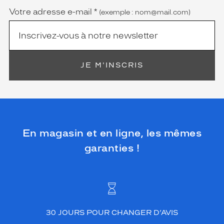
Votre adresse e-mail
*
(exemple : nom@mail.com)
JE M'INSCRIS
En magasin et en ligne, les mêmes
garanties !
30 JOURS POUR CHANGER D’AVIS