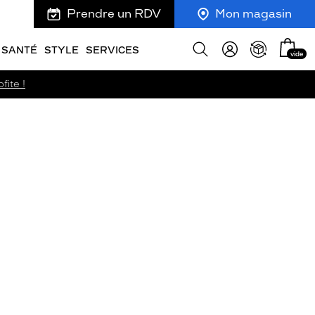
Prendre un RDV
Mon magasin
Mon
Afficher
SANTÉ
STYLE
SERVICES
vide
panie
la
recherche
fite !