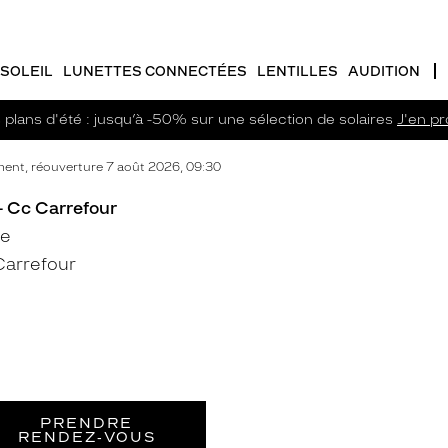
SOLEIL
LUNETTES CONNECTÉES
LENTILLES
AUDITION
plans d'été : jusqu’à -50% sur une sélection de solaires
J'en pro
ent, réouverture 7 août 2026, 09:30
- Cc Carrefour
pe
arrefour
PRENDRE
RENDEZ‑VOUS