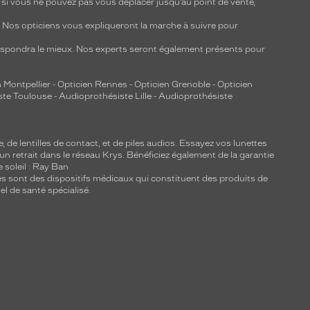
, si vous ne pouvez pas vous déplacer jusqu’au point de vente,
y. Nos opticiens vous expliqueront la marche à suivre pour
respondra le mieux. Nos experts seront également présents pour
 Montpellier
-
Opticien Rennes
-
Opticien Grenoble
-
Opticien
ste Toulouse
-
Audioprothésiste Lille
-
Audioprothésiste
e, de
lentilles de contact
, et de piles audios. Essayez vos lunettes
 un retrait dans le réseau Krys. Bénéficiez également de la garantie
e soleil : Ray Ban
lles sont des dispositifs médicaux qui constituent des produits de
l de santé spécialisé.