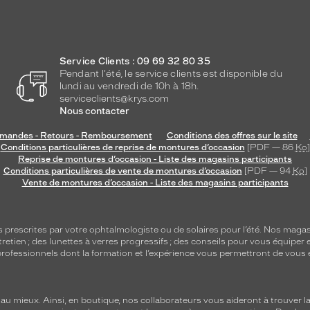
Service Clients : 09 69 32 80 35
Pendant l'été, le service clients est disponible du
lundi au vendredi de 10h à 18h.
serviceclients@krys.com
Nous contacter
andes - Retours - Remboursement
Conditions des offres sur le site
Conditions particulières de reprise de montures d’occasion
[PDF — 86
Ko
]
Reprise de montures d’occasion - Liste des magasins participants
Conditions particulières de vente de montures d’occasion
[PDF — 94
Ko
]
Vente de montures d’occasion - Liste des magasins participants
s
prescrites par votre ophtalmologiste ou de
solaires
pour l’été. Nos magas
tretien
; des lunettes à verres progressifs ; des conseils pour vous équiper e
e professionnels dont la formation et l’expérience vous permettront de vous 
 mieux. Ainsi, en boutique, nos collaborateurs vous aideront à trouver la 