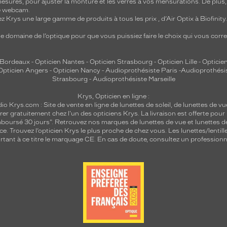
mesures, pour ajuster la monture et les verres à vos mensurations. De plus
re webcam.
z Krys une large gamme de produits à tous les prix , d’Air Optix à Biofinit
e domaine de l’optique pour que vous puissiez faire le choix qui vous cor
 Bordeaux
-
Opticien Nantes
-
Opticien Strasbourg
-
Opticien Lille
-
Opticien
Opticien Angers
-
Opticien Nancy
-
Audioprothésiste Paris
-
Audioprothési
Strasbourg
-
Audioprothésiste Marseille
Krys, Opticien en ligne :
dio
Krys.com : Site de vente en ligne de lunettes de soleil, de lunettes de vu
rer gratuitement chez l'un des opticiens Krys. La livraison est offerte pour
emboursé 30 jours". Retrouvez nos marques de lunettes de vue et
lunettes d
nce.
Trouvez l’opticien Krys le plus proche de chez vous
. Les lunettes/lenti
tant à ce titre le marquage CE. En cas de doute, consultez un professionne