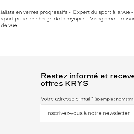
ialiste en verres progressifs
Expert du sport à la vue
xpert prise en charge de la myopie
Visagisme
Assur
 de vue
(Ce
Restez informé et recev
champ
offres KRYS
est
Name
obligatoire)
Votre adresse e-mail
*
(exemple : nom@ma