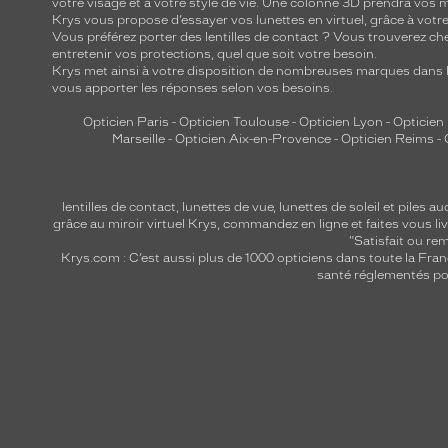
votre visage et à votre style de vie. Une colonne 3D prendra vos 
Krys vous propose d’essayer vos lunettes en virtuel, grâce à vot
Vous préférez porter des lentilles de contact ? Vous trouverez che
entretenir vos protections, quel que soit votre besoin.
Krys met ainsi à votre disposition de nombreuses marques dans l
vous apporter les réponses selon vos besoins.
Opticien Paris
-
Opticien Toulouse
-
Opticien Lyon
-
Opticien
Marseille
-
Opticien Aix-en-Provence
-
Opticien Reims
-
lentilles de contact
,
lunettes de vue
,
lunettes de soleil
et
piles au
grâce au miroir virtuel Krys, commandez en ligne et faites vous liv
"Satisfait ou r
Krys.com : C’est aussi plus de 1000 opticiens dans toute la Fra
santé réglementés por