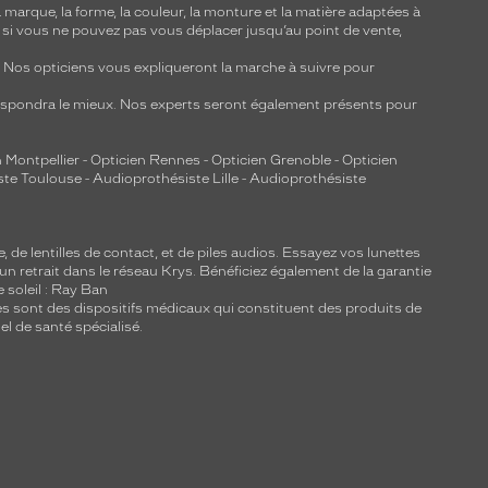
marque, la forme, la couleur, la monture et la matière adaptées à
, si vous ne pouvez pas vous déplacer jusqu’au point de vente,
y. Nos opticiens vous expliqueront la marche à suivre pour
respondra le mieux. Nos experts seront également présents pour
 Montpellier
-
Opticien Rennes
-
Opticien Grenoble
-
Opticien
ste Toulouse
-
Audioprothésiste Lille
-
Audioprothésiste
e, de
lentilles de contact
, et de piles audios. Essayez vos lunettes
 un retrait dans le réseau Krys. Bénéficiez également de la garantie
e soleil : Ray Ban
lles sont des dispositifs médicaux qui constituent des produits de
l de santé spécialisé.