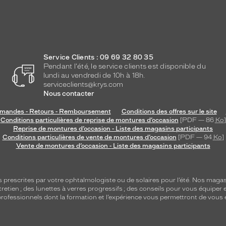
Service Clients : 09 69 32 80 35
Pendant l'été, le service clients est disponible du
lundi au vendredi de 10h à 18h.
serviceclients@krys.com
Nous contacter
andes - Retours - Remboursement
Conditions des offres sur le site
Conditions particulières de reprise de montures d’occasion
[PDF — 86
Ko
]
Reprise de montures d’occasion - Liste des magasins participants
Conditions particulières de vente de montures d’occasion
[PDF — 94
Ko
]
Vente de montures d’occasion - Liste des magasins participants
s
prescrites par votre ophtalmologiste ou de
solaires
pour l’été. Nos magas
tretien
; des lunettes à verres progressifs ; des conseils pour vous équiper e
e professionnels dont la formation et l’expérience vous permettront de vous 