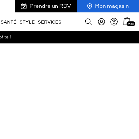
Prendre un RDV
Mon magasin
Mon
Afficher
SANTÉ
STYLE
SERVICES
vide
panie
la
recherche
fite !