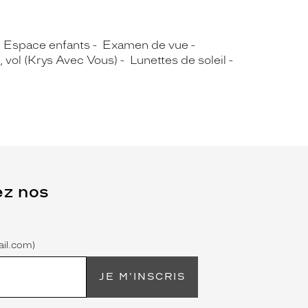
Espace enfants
Examen de vue
 vol (Krys Avec Vous)
Lunettes de soleil
ez nos
il.com)
JE M'INSCRIS