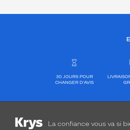
E
30 JOURS POUR
LIVRAISO
CHANGER D’AVIS
GR
La confiance
vous va si b