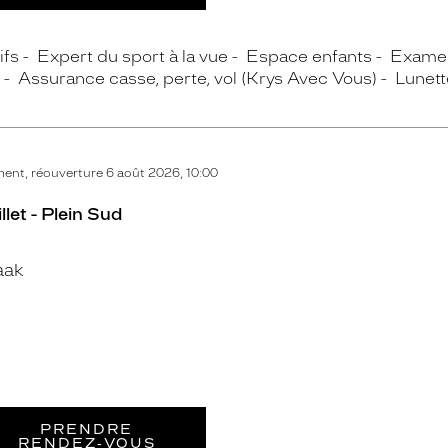
ifs
Expert du sport à la vue
Espace enfants
Examen
Assurance casse, perte, vol (Krys Avec Vous)
Lunett
nt, réouverture 6 août 2026, 10:00
let - Plein Sud
aak
PRENDRE
RENDEZ‑VOUS