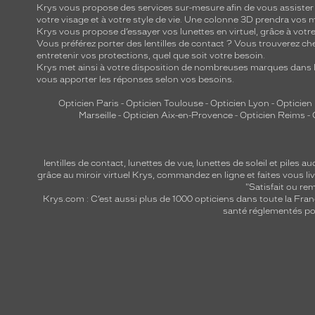
Krys vous propose des services sur-mesure afin de vous assister au
votre visage et à votre style de vie. Une colonne 3D prendra vos 
Krys vous propose d’essayer vos lunettes en virtuel, grâce à vot
Vous préférez porter des lentilles de contact ? Vous trouverez che
entretenir vos protections, quel que soit votre besoin.
Krys met ainsi à votre disposition de nombreuses marques dans l
vous apporter les réponses selon vos besoins.
Opticien Paris
-
Opticien Toulouse
-
Opticien Lyon
-
Opticien
Marseille
-
Opticien Aix-en-Provence
-
Opticien Reims
-
lentilles de contact
,
lunettes de vue
,
lunettes de soleil
et
piles au
grâce au miroir virtuel Krys, commandez en ligne et faites vous liv
"Satisfait ou r
Krys.com : C’est aussi plus de 1000 opticiens dans toute la Fra
santé réglementés por