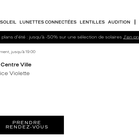
SOLEIL
LUNETTES CONNECTÉES
LENTILLES
AUDITION
plans d'été : jusqu’à -50% sur une sélection de solaires
J'en pro
ent, jusqu’à 19:00
 Centre Ville
ce Violette
PRENDRE
RENDEZ‑VOUS