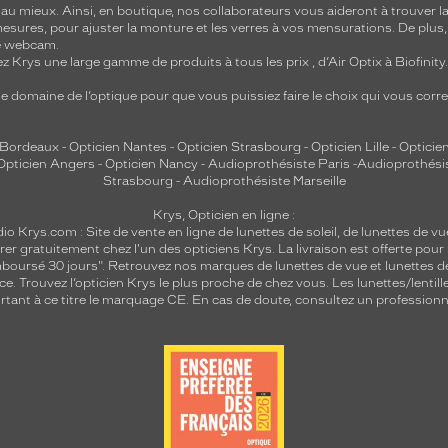
 mieux. Ainsi, en boutique, nos collaborateurs vous aideront à trouver la 
mesures, pour ajuster la monture et les verres à vos mensurations. De plus
re webcam.
z Krys une large gamme de produits à tous les prix , d’Air Optix à Biofinit
e domaine de l’optique pour que vous puissiez faire le choix qui vous cor
 Bordeaux
-
Opticien Nantes
-
Opticien Strasbourg
-
Opticien Lille
-
Opticien
Opticien Angers
-
Opticien Nancy
-
Audioprothésiste Paris
-
Audioprothési
Strasbourg
-
Audioprothésiste Marseille
Krys, Opticien en ligne :
dio
Krys.com : Site de vente en ligne de lunettes de soleil, de lunettes de vu
rer gratuitement chez l'un des opticiens Krys. La livraison est offerte pour
emboursé 30 jours". Retrouvez nos marques de lunettes de vue et
lunettes d
nce.
Trouvez l’opticien Krys le plus proche de chez vous
. Les lunettes/lenti
tant à ce titre le marquage CE. En cas de doute, consultez un professionne