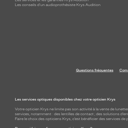
Les services et les garanties Krys Audition
Les conseils d'un audioprothésiste Krys Audition
Questions fréquentes
Comm
Les services optiques disponibles chez votre opticien Krys
Votre opticien Krys ne limite pas son activité à la vente de
lunette
services, notamment : des
lentilles de contact
; des
solutions d’en
Faire le choix des opticiens Krys, c’est bénéficier des services d