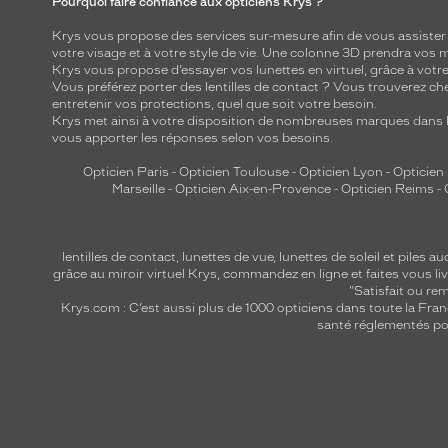
Pourquoi faire confiance aux opticiens Krys ?
Krys vous propose des services sur-mesure afin de vous assister au
votre visage et à votre style de vie. Une colonne 3D prendra vos 
Krys vous propose d’essayer vos lunettes en virtuel, grâce à vot
Vous préférez porter des lentilles de contact ? Vous trouverez che
entretenir vos protections, quel que soit votre besoin.
Krys met ainsi à votre disposition de nombreuses marques dans l
vous apporter les réponses selon vos besoins.
Opticien Paris
-
Opticien Toulouse
-
Opticien Lyon
-
Opticien
Marseille
-
Opticien Aix-en-Provence
-
Opticien Reims
-
lentilles de contact
,
lunettes de vue
,
lunettes de soleil
et
piles au
grâce au miroir virtuel Krys, commandez en ligne et faites vous liv
"Satisfait ou r
Krys.com : C’est aussi plus de 1000 opticiens dans toute la Fra
santé réglementés por