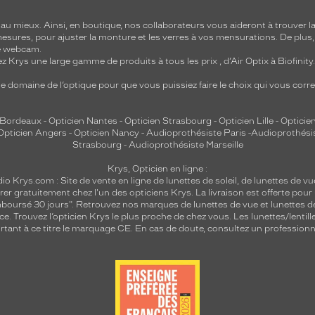
 mieux. Ainsi, en boutique, nos collaborateurs vous aideront à trouver la 
mesures, pour ajuster la monture et les verres à vos mensurations. De plus
re webcam.
z Krys une large gamme de produits à tous les prix , d’Air Optix à Biofinit
e domaine de l’optique pour que vous puissiez faire le choix qui vous cor
 Bordeaux
-
Opticien Nantes
-
Opticien Strasbourg
-
Opticien Lille
-
Opticien
Opticien Angers
-
Opticien Nancy
-
Audioprothésiste Paris
-
Audioprothési
Strasbourg
-
Audioprothésiste Marseille
Krys, Opticien en ligne :
dio
Krys.com : Site de vente en ligne de lunettes de soleil, de lunettes de vu
rer gratuitement chez l'un des opticiens Krys. La livraison est offerte pour
emboursé 30 jours". Retrouvez nos marques de lunettes de vue et
lunettes d
nce.
Trouvez l’opticien Krys le plus proche de chez vous
. Les lunettes/lenti
tant à ce titre le marquage CE. En cas de doute, consultez un professionne