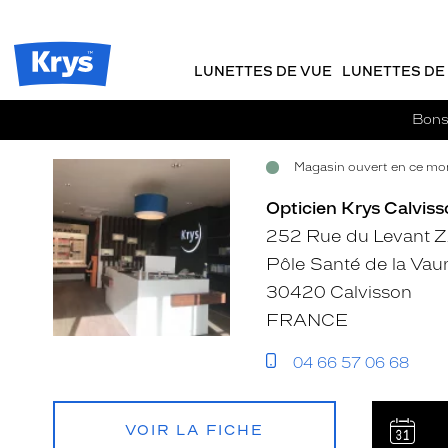
Opticien
m
J
ER AU
Krys
TENU
y
e
-
CIPAL
Opticien
K
r
La
Krys
r
e
LUNETTES DE VUE
LUNETTES DE 
confiance
-
y
-
vous
s
c
va
La
Bons 
si
o
confiance
bien
m
vous
Magasin ouvert en ce mom
m
Voir
Voir
va
a
si
la
la
Opticien Krys Calviss
n
bien
fiche
fiche
d
252 Rue du Levant 
e
Pôle Santé de la Va
30420 Calvisson
FRANCE
04 66 57 06 68
VOIR LA FICHE