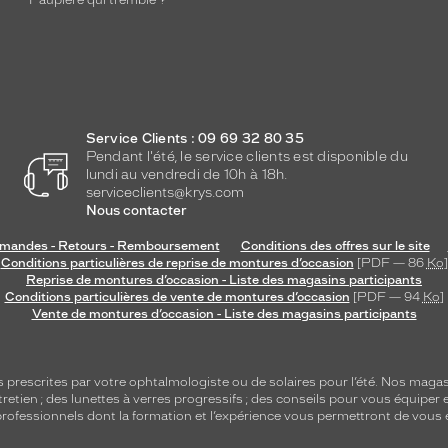
Paupière qui tremble ?
Service Clients : 09 69 32 80 35
Pendant l'été, le service clients est disponible du
lundi au vendredi de 10h à 18h.
serviceclients@krys.com
Nous contacter
andes - Retours - Remboursement
Conditions des offres sur le site
Conditions particulières de reprise de montures d’occasion
[PDF — 86
Ko
]
Reprise de montures d’occasion - Liste des magasins participants
Conditions particulières de vente de montures d’occasion
[PDF — 94
Ko
]
Vente de montures d’occasion - Liste des magasins participants
s
prescrites par votre ophtalmologiste ou de
solaires
pour l’été. Nos magas
tretien
; des lunettes à verres progressifs ; des conseils pour vous équiper e
e professionnels dont la formation et l’expérience vous permettront de vous 