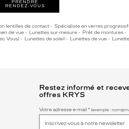
PRENDRE
RENDEZ‑VOUS
n lentilles de contact
Spécialiste en verres progressif
en de vue
Lunettes sur-mesure
Prêt de montures
vec Vous)
Lunettes de soleil
Lunettes de vue
Lunette
(Ce
Restez informé et recev
champ
offres KRYS
est
Name
obligatoire)
Votre adresse e-mail
*
(exemple : nom@ma