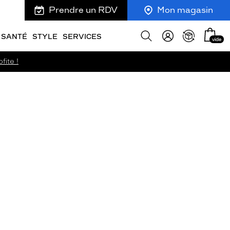
Prendre un RDV
Mon magasin
Mon
Afficher
SANTÉ
STYLE
SERVICES
vide
panie
la
recherche
fite !