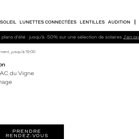
SOLEIL
LUNETTES CONNECTÉES
LENTILLES
AUDITION
plans d'été : jusqu’à -50% sur une sélection de solaires
J'en pro
ent, jusqu’à 19:00
on
ZAC du Vigne
unage
PRENDRE
RENDEZ‑VOUS