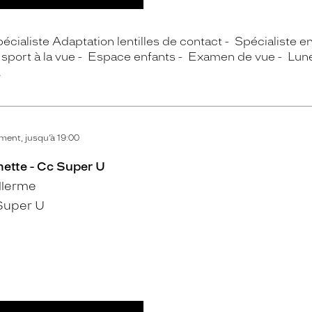
écialiste Adaptation lentilles de contact
Spécialiste e
sport à la vue
Espace enfants
Examen de vue
Lun
A
ent, jusqu’à 19:00
mette - Cc Super U
llerme
Super U