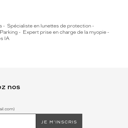
s
Spécialiste en lunettes de protection
Parking
Expert prise en charge de la myopie
s IA
ez nos
il.com)
JE M'INSCRIS