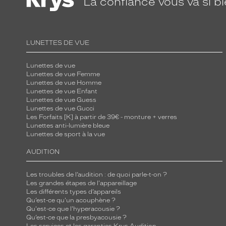
La confiance
vous va si b
LUNETTES DE VUE
Lunettes de vue
Lunettes de vue Femme
Lunettes de vue Homme
Lunettes de vue Enfant
Lunettes de vue Guess
Lunettes de vue Gucci
Les Forfaits [K] à partir de 39€ - monture + verres
Lunettes anti-lumière bleue
Lunettes de sport à la vue
AUDITION
Les troubles de l’audition : de quoi parle-t-on ?
Les grandes étapes de l'appareillage
Les différents types d’appareils
Qu’est-ce qu'un acouphène ?
Qu'est-ce que l'hyperacousie ?
Qu’est-ce que la presbyacousie ?