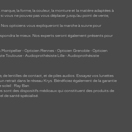
marque, la forme, la couleur, la monture et la matière adaptées à
, si vous ne pouvez pas vous déplacer jusqu’au point de vente,
y. Nos opticiens vous expliqueront la marche à suivre pour
respondra le mieux. Nos experts seront également présents pour
 Montpellier
-
Opticien Rennes
-
Opticien Grenoble
-
Opticien
ste Toulouse
-
Audioprothésiste Lille
-
Audioprothésiste
e, de
lentilles de contact
, et de piles audios. Essayez vos lunettes
 un retrait dans le réseau Krys. Bénéficiez également de la garantie
e soleil : Ray Ban
lles sont des dispositifs médicaux qui constituent des produits de
l de santé spécialisé.