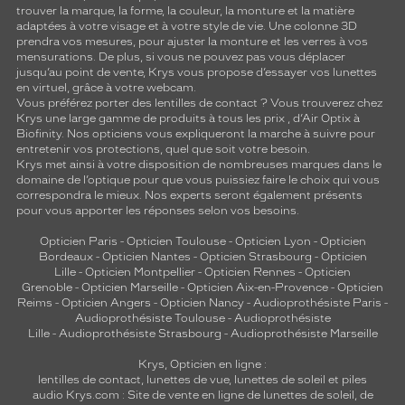
trouver la marque, la forme, la couleur, la monture et la matière
adaptées à votre visage et à votre style de vie. Une colonne 3D
prendra vos mesures, pour ajuster la monture et les verres à vos
mensurations. De plus, si vous ne pouvez pas vous déplacer
jusqu’au point de vente, Krys vous propose d’essayer vos lunettes
en virtuel, grâce à votre webcam.
Vous préférez porter des lentilles de contact ? Vous trouverez chez
Krys une large gamme de produits à tous les prix , d’Air Optix à
Biofinity. Nos opticiens vous expliqueront la marche à suivre pour
entretenir vos protections, quel que soit votre besoin.
Krys met ainsi à votre disposition de nombreuses marques dans le
domaine de l’optique pour que vous puissiez faire le choix qui vous
correspondra le mieux. Nos experts seront également présents
pour vous apporter les réponses selon vos besoins.
Opticien Paris
-
Opticien Toulouse
-
Opticien Lyon
-
Opticien
Bordeaux
-
Opticien Nantes
-
Opticien Strasbourg
-
Opticien
Lille
-
Opticien Montpellier
-
Opticien Rennes
-
Opticien
Grenoble
-
Opticien Marseille
-
Opticien Aix-en-Provence
-
Opticien
Reims
-
Opticien Angers
-
Opticien Nancy
-
Audioprothésiste Paris
-
Audioprothésiste Toulouse
-
Audioprothésiste
Lille
-
Audioprothésiste Strasbourg
-
Audioprothésiste Marseille
Krys, Opticien en ligne :
lentilles de contact
,
lunettes de vue
,
lunettes de soleil
et
piles
audio
Krys.com : Site de vente en ligne de lunettes de soleil, de