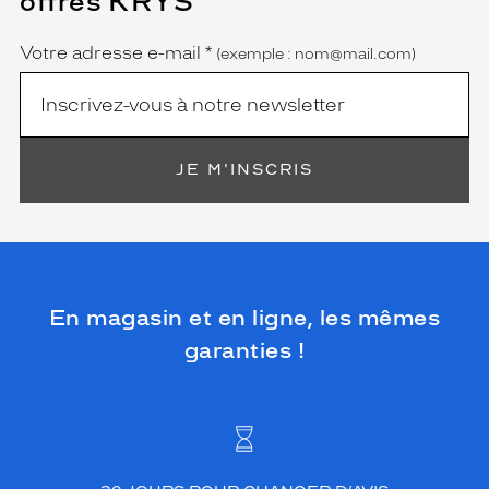
offres KRYS
est
Name
obligatoire)
Votre adresse e-mail
*
(exemple : nom@mail.com)
JE M'INSCRIS
En magasin et en ligne, les mêmes
garanties !