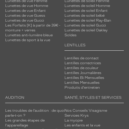
Lunettes de vue Femme
Lunettes de soleil Femme
Lunettes de vue Homme
Lunettes de soleil Homme
Lunettes de vue Enfant
Lunettes de soleil Enfant
Lunettes de vue Guess
Lunettes de soleil bébé
Lunettes de vue Gucci
Lunettes de soleil Ray-Ban
Les Forfaits [K] à partir de 39€ -
Lunettes de soleil Gucci
monture + verres
Lunettes de soleil Oakley
Lunettes anti-lumière bleue
Soldes
Lunettes de sport à la vue
LENTILLES
Lentilles de contact
Lentilles correctrices
Lentilles de couleur
Lentilles Journalières
Lentilles Bi Mensuelles
Lentilles Mensuelles
Produits d'entretien
AUDITION
SANTÉ, STYLES ET SERVICES
Les troubles de l’audition : de quoi
Nos Conseils Visagisme
parle-t-on ?
Services Krys
Les grandes étapes de
La myopie
l'appareillage
Les enfants et la vue