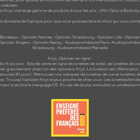
mesures, pour ajuster la monture et les verres à vos mensurations. De plus
re webcam.
z Krys une large gamme de produits à tous les prix , d’Air Optix à Biofinit
e domaine de l’optique pour que vous puissiez faire le choix qui vous cor
 Bordeaux
-
Opticien Nantes
-
Opticien Strasbourg
-
Opticien Lille
-
Opticien
Opticien Angers
-
Opticien Nancy
-
Audioprothésiste Paris
-
Audioprothési
Strasbourg
-
Audioprothésiste Marseille
Krys, Opticien en ligne :
dio
Krys.com : Site de vente en ligne de lunettes de soleil, de lunettes de vu
rer gratuitement chez l'un des opticiens Krys. La livraison est offerte pour
emboursé 30 jours". Retrouvez nos marques de lunettes de vue et
lunettes d
nce.
Trouvez l’opticien Krys le plus proche de chez vous
. Les lunettes/lenti
tant à ce titre le marquage CE. En cas de doute, consultez un professionne