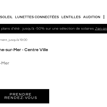
SOLEIL
LUNETTES CONNECTÉES
LENTILLES
AUDITION
plans d'été : jusqu’à -50% sur une sélection de solaires
J'en pro
ent, jusqu’à 19:00
e-sur-Mer - Centre Ville
-Mer
PRENDRE
RENDEZ‑VOUS