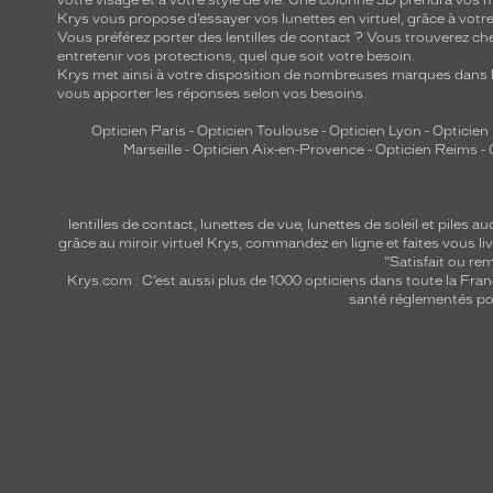
votre visage et à votre style de vie. Une colonne 3D prendra vos 
Krys vous propose d’essayer vos lunettes en virtuel, grâce à vot
Vous préférez porter des lentilles de contact ? Vous trouverez che
entretenir vos protections, quel que soit votre besoin.
Krys met ainsi à votre disposition de nombreuses marques dans l
vous apporter les réponses selon vos besoins.
Opticien Paris
-
Opticien Toulouse
-
Opticien Lyon
-
Opticien
Marseille
-
Opticien Aix-en-Provence
-
Opticien Reims
-
lentilles de contact
,
lunettes de vue
,
lunettes de soleil
et
piles au
grâce au miroir virtuel Krys, commandez en ligne et faites vous liv
"Satisfait ou r
Krys.com : C’est aussi plus de 1000 opticiens dans toute la Fra
santé réglementés por