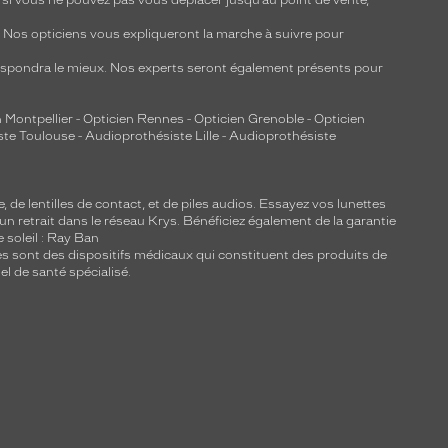
, si vous ne pouvez pas vous déplacer jusqu’au point de vente,
y. Nos opticiens vous expliqueront la marche à suivre pour
respondra le mieux. Nos experts seront également présents pour
 Montpellier
-
Opticien Rennes
-
Opticien Grenoble
-
Opticien
ste Toulouse
-
Audioprothésiste Lille
-
Audioprothésiste
e, de
lentilles de contact
, et de piles audios. Essayez vos lunettes
 un retrait dans le réseau Krys. Bénéficiez également de la garantie
e soleil : Ray Ban
lles sont des dispositifs médicaux qui constituent des produits de
l de santé spécialisé.