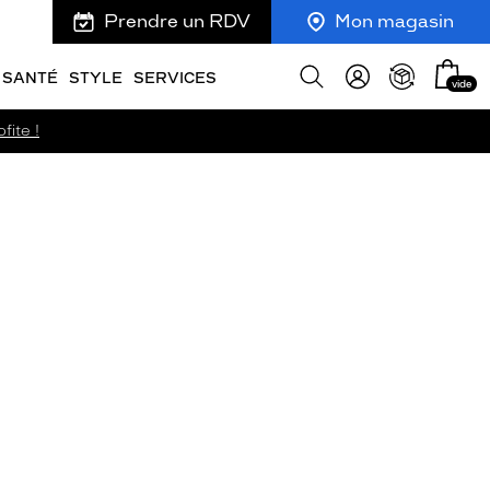
Prendre un RDV
Mon magasin
Mon
Afficher
SANTÉ
STYLE
SERVICES
vide
panie
la
recherche
fite !