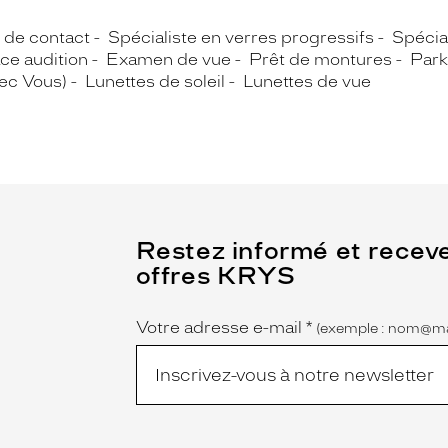
s de contact
Spécialiste en verres progressifs
Spécial
ce audition
Examen de vue
Prêt de montures
Park
vec Vous)
Lunettes de soleil
Lunettes de vue
(Ce
Restez informé et recev
champ
offres KRYS
est
Name
obligatoire)
Votre adresse e-mail
*
(exemple : nom@ma