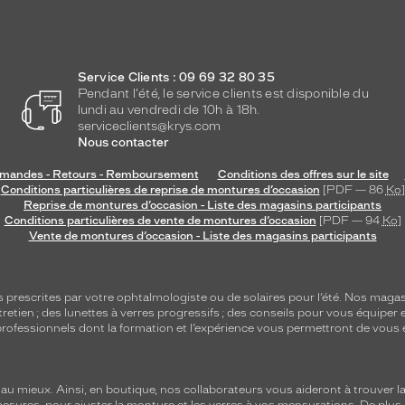
Service Clients : 09 69 32 80 35
Pendant l'été, le service clients est disponible du
lundi au vendredi de 10h à 18h.
serviceclients@krys.com
Nous contacter
andes - Retours - Remboursement
Conditions des offres sur le site
Conditions particulières de reprise de montures d’occasion
[PDF — 86
Ko
]
Reprise de montures d’occasion - Liste des magasins participants
Conditions particulières de vente de montures d’occasion
[PDF — 94
Ko
]
Vente de montures d’occasion - Liste des magasins participants
s
prescrites par votre ophtalmologiste ou de
solaires
pour l’été. Nos magas
tretien
; des lunettes à verres progressifs ; des conseils pour vous équiper e
e professionnels dont la formation et l’expérience vous permettront de vous 
 mieux. Ainsi, en boutique, nos collaborateurs vous aideront à trouver la 