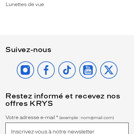
Lunettes de vue
Suivez-nous
INSTAGRAM
FACEBOOK
TIKTOK
YOUTUBE
X
Restez informé et recevez nos
(Ce
champ
offres KRYS
est
Name
obligatoire)
Votre adresse e-mail
*
(exemple : nom@mail.com)