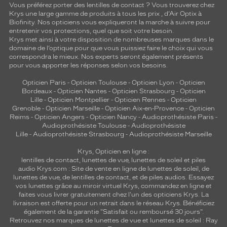
Vous préférez porter des lentilles de contact ? Vous trouverez chez
Krys une large gamme de produits à tous les prix , d’Air Optix à
Biofinity. Nos opticiens vous expliqueront la marche à suivre pour
entretenir vos protections, quel que soit votre besoin.
Krys met ainsi à votre disposition de nombreuses marques dans le
domaine de l’optique pour que vous puissiez faire le choix qui vous
correspondra le mieux. Nos experts seront également présents
pour vous apporter les réponses selon vos besoins.
Opticien Paris
-
Opticien Toulouse
-
Opticien Lyon
-
Opticien
Bordeaux
-
Opticien Nantes
-
Opticien Strasbourg
-
Opticien
Lille
-
Opticien Montpellier
-
Opticien Rennes
-
Opticien
Grenoble
-
Opticien Marseille
-
Opticien Aix-en-Provence
-
Opticien
Reims
-
Opticien Angers
-
Opticien Nancy
-
Audioprothésiste Paris
-
Audioprothésiste Toulouse
-
Audioprothésiste
Lille
-
Audioprothésiste Strasbourg
-
Audioprothésiste Marseille
Krys, Opticien en ligne :
lentilles de contact
,
lunettes de vue
,
lunettes de soleil
et
piles
audio
Krys.com : Site de vente en ligne de lunettes de soleil, de
lunettes de vue, de
lentilles de contact
, et de piles audios. Essayez
vos lunettes grâce au miroir virtuel Krys, commandez en ligne et
faites vous livrer gratuitement chez l'un des opticiens Krys. La
livraison est offerte pour un retrait dans le réseau Krys. Bénéficiez
également de la garantie "Satisfait ou remboursé 30 jours".
Retrouvez nos marques de lunettes de vue et
lunettes de soleil : Ray