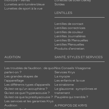
monture + verres
Lunettes de soleil Oakley
Lunettes anti-lumière bleue
Soldes
Lunettes de sport à la vue
LENTILLES
Lentilles de contact
Lentilles correctrices
Lentilles de couleur
Lentilles Journalières
Lentilles Bi Mensuelles
Lentilles Mensuelles
Produits d'entretien
AUDITION
SANTÉ, STYLES ET SERVICES
Les troubles de l’audition : de quoi
Nos Conseils Visagisme
parle-t-on ?
Services Krys
Les grandes étapes de
La myopie
l'appareillage
Les enfants et la vue
Les différents types d’appareils
Le strabisme
Qu’est-ce qu'un acouphène ?
Le glaucome : symptômes et
Qu'est-ce que l'hyperacousie ?
traitement
Qu’est-ce que la presbyacousie ?
Paupière qui tremble ?
Les services et les garanties Krys
Audition
A PROPOS DE KRYS