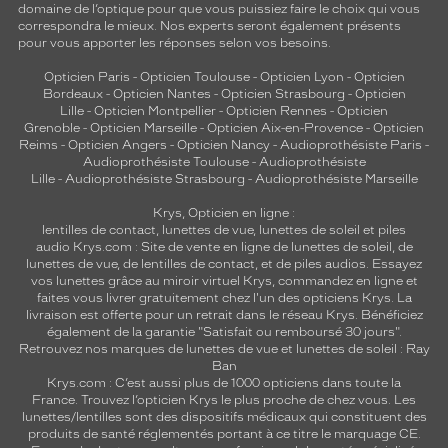
domaine de l’optique pour que vous puissiez faire le choix qui vous
correspondra le mieux. Nos experts seront également présents
pour vous apporter les réponses selon vos besoins.
Opticien Paris
-
Opticien Toulouse
-
Opticien Lyon
-
Opticien
Bordeaux
-
Opticien Nantes
-
Opticien Strasbourg
-
Opticien
Lille
-
Opticien Montpellier
-
Opticien Rennes
-
Opticien
Grenoble
-
Opticien Marseille
-
Opticien Aix-en-Provence
-
Opticien
Reims
-
Opticien Angers
-
Opticien Nancy
-
Audioprothésiste Paris
-
Audioprothésiste Toulouse
-
Audioprothésiste
Lille
-
Audioprothésiste Strasbourg
-
Audioprothésiste Marseille
Krys, Opticien en ligne :
lentilles de contact
,
lunettes de vue
,
lunettes de soleil
et
piles
audio
Krys.com : Site de vente en ligne de lunettes de soleil, de
lunettes de vue, de
lentilles de contact
, et de piles audios. Essayez
vos lunettes grâce au miroir virtuel Krys, commandez en ligne et
faites vous livrer gratuitement chez l'un des opticiens Krys. La
livraison est offerte pour un retrait dans le réseau Krys. Bénéficiez
également de la garantie "Satisfait ou remboursé 30 jours".
Retrouvez nos marques de lunettes de vue et
lunettes de soleil : Ray
Ban
Krys.com : C’est aussi plus de 1000 opticiens dans toute la
France.
Trouvez l’opticien Krys le plus proche de chez vous
. Les
lunettes/lentilles sont des dispositifs médicaux qui constituent des
produits de santé réglementés portant à ce titre le marquage CE.