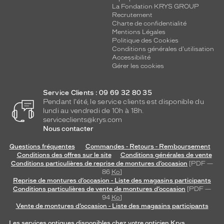
La Fondation KRYS GROUP
Recrutement
Charte de confidentialité
Mentions Légales
Politique des Cookies
Conditions générales d'utilisation
Accessibilité
Gérer les cookies
Service Clients : 09 69 32 80 35
Pendant l'été, le service clients est disponible du
lundi au vendredi de 10h à 18h.
serviceclients@krys.com
Nous contacter
Questions fréquentes
Commandes - Retours - Remboursement
Conditions des offres sur le site
Conditions générales de vente
Conditions particulières de reprise de montures d’occasion
[PDF —
86
Ko
]
Reprise de montures d’occasion - Liste des magasins participants
Conditions particulières de vente de montures d’occasion
[PDF —
94
Ko
]
Vente de montures d’occasion - Liste des magasins participants
Les services optiques disponibles chez votre opticien Krys