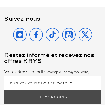
Suivez-nous
INSTAGRAM
FACEBOOK
TIKTOK
YOUTUBE
X
Restez informé et recevez nos
(Ce
champ
offres KRYS
est
Name
obligatoire)
Votre adresse e-mail
*
(exemple : nom@mail.com)
JE M'INSCRIS