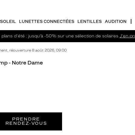
SOLEIL
LUNETTES CONNECTÉES
LENTILLES
AUDITION
plans d'été : jusqu’à -50% sur une sélection de solaires
J'en pro
ent, réouverture 8 août 2026, 09:00
amp - Notre Dame
PRENDRE
RENDEZ‑VOUS