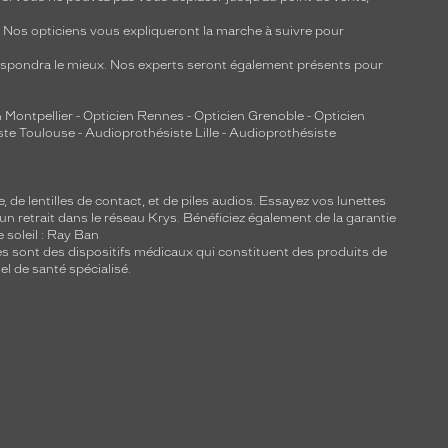
y. Nos opticiens vous expliqueront la marche à suivre pour
respondra le mieux. Nos experts seront également présents pour
 Montpellier
-
Opticien Rennes
-
Opticien Grenoble
-
Opticien
ste Toulouse
-
Audioprothésiste Lille
-
Audioprothésiste
e, de
lentilles de contact
, et de piles audios. Essayez vos lunettes
 un retrait dans le réseau Krys. Bénéficiez également de la garantie
e soleil : Ray Ban
lles sont des dispositifs médicaux qui constituent des produits de
l de santé spécialisé.