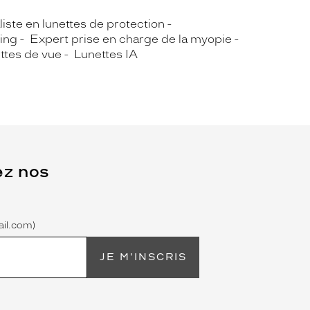
iste en lunettes de protection
ing
Expert prise en charge de la myopie
ttes de vue
Lunettes IA
ez nos
il.com)
JE M'INSCRIS