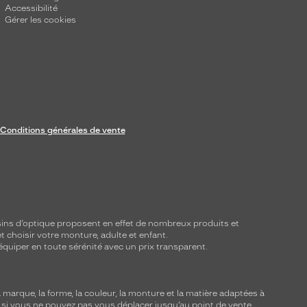
Accessibilité
Gérer les cookies
Conditions générales de vente
ins d’optique proposent en effet de nombreux produits et
t choisir votre monture, adulte et enfant.
équiper en toute sérénité avec un prix transparent.
marque, la forme, la couleur, la monture et la matière adaptées à
, si vous ne pouvez pas vous déplacer jusqu’au point de vente,