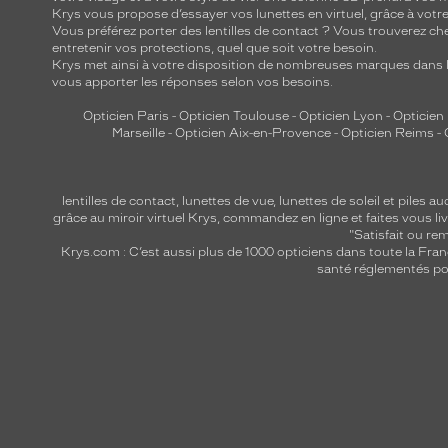
Krys vous propose d’essayer vos lunettes en virtuel, grâce à vot
Vous préférez porter des lentilles de contact ? Vous trouverez che
entretenir vos protections, quel que soit votre besoin.
Krys met ainsi à votre disposition de nombreuses marques dans l
vous apporter les réponses selon vos besoins.
Opticien Paris
-
Opticien Toulouse
-
Opticien Lyon
-
Opticien
Marseille
-
Opticien Aix-en-Provence
-
Opticien Reims
-
lentilles de contact
,
lunettes de vue
,
lunettes de soleil
et
piles au
grâce au miroir virtuel Krys, commandez en ligne et faites vous liv
"Satisfait ou r
Krys.com : C’est aussi plus de 1000 opticiens dans toute la Fra
santé réglementés por