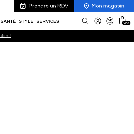
Prendre un RDV
Mon magasin
Mon
Afficher
SANTÉ
STYLE
SERVICES
vide
panie
la
recherche
fite !