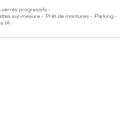
n verres progressifs
ettes sur-mesure
Prêt de montures
Parking
s IA