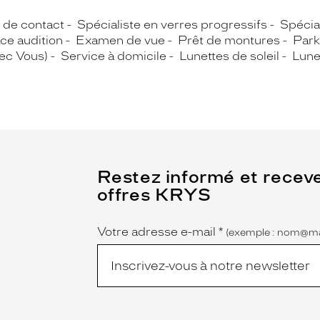
s de contact
Spécialiste en verres progressifs
Spécial
ce audition
Examen de vue
Prêt de montures
Park
vec Vous)
Service à domicile
Lunettes de soleil
Lune
(Ce
Restez informé et recev
champ
offres KRYS
est
Name
obligatoire)
Votre adresse e-mail
*
(exemple : nom@ma