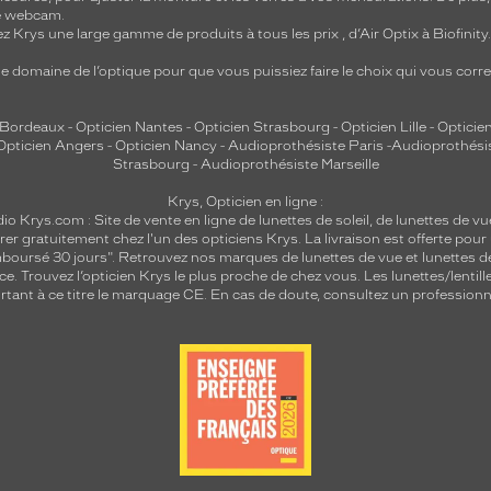
re webcam.
z Krys une large gamme de produits à tous les prix , d’Air Optix à Biofinit
e domaine de l’optique pour que vous puissiez faire le choix qui vous cor
 Bordeaux
-
Opticien Nantes
-
Opticien Strasbourg
-
Opticien Lille
-
Opticien
Opticien Angers
-
Opticien Nancy
-
Audioprothésiste Paris
-
Audioprothési
Strasbourg
-
Audioprothésiste Marseille
Krys, Opticien en ligne :
dio
Krys.com : Site de vente en ligne de lunettes de soleil, de lunettes de vu
rer gratuitement chez l'un des opticiens Krys. La livraison est offerte pour
emboursé 30 jours". Retrouvez nos marques de lunettes de vue et
lunettes d
nce.
Trouvez l’opticien Krys le plus proche de chez vous
. Les lunettes/lenti
tant à ce titre le marquage CE. En cas de doute, consultez un professionne