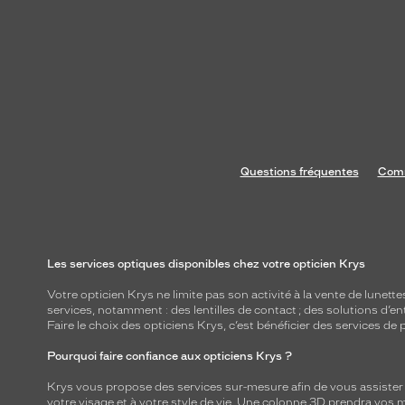
Questions fréquentes
Comm
Les services optiques disponibles chez votre opticien Krys
Votre opticien Krys ne limite pas son activité à la vente de
lunette
services, notamment : des
lentilles de contact
; des
solutions d’en
Faire le choix des opticiens Krys, c’est bénéficier des services d
Pourquoi faire confiance aux opticiens Krys ?
Krys vous propose des services sur-mesure afin de vous assister au
votre visage et à votre style de vie. Une colonne 3D prendra vos 