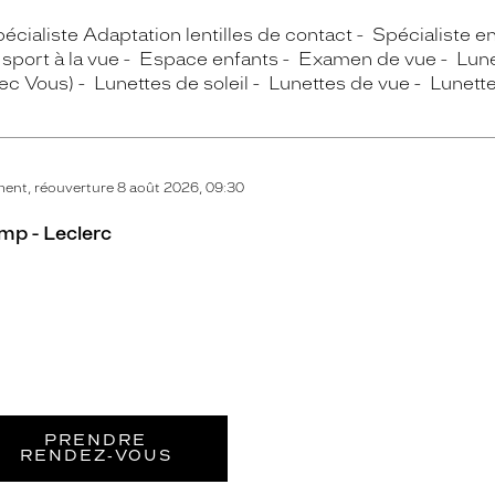
écialiste Adaptation lentilles de contact
Spécialiste e
sport à la vue
Espace enfants
Examen de vue
Lun
vec Vous)
Lunettes de soleil
Lunettes de vue
Lunette
ent, réouverture 8 août 2026, 09:30
mp - Leclerc
PRENDRE
RENDEZ‑VOUS