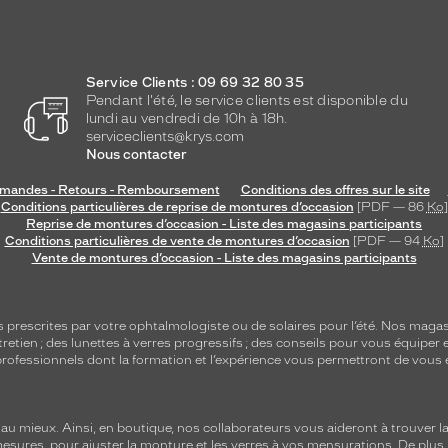
Service Clients : 09 69 32 80 35
Pendant l'été, le service clients est disponible du
lundi au vendredi de 10h à 18h.
serviceclients@krys.com
Nous contacter
andes - Retours - Remboursement
Conditions des offres sur le site
Conditions particulières de reprise de montures d’occasion
[PDF — 86
Ko
]
Reprise de montures d’occasion - Liste des magasins participants
Conditions particulières de vente de montures d’occasion
[PDF — 94
Ko
]
Vente de montures d’occasion - Liste des magasins participants
s
prescrites par votre ophtalmologiste ou de
solaires
pour l’été. Nos magas
tretien
; des lunettes à verres progressifs ; des conseils pour vous équiper e
e professionnels dont la formation et l’expérience vous permettront de vous 
 mieux. Ainsi, en boutique, nos collaborateurs vous aideront à trouver la 
mesures, pour ajuster la monture et les verres à vos mensurations. De plus