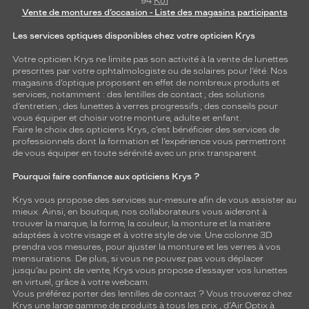
94
Ko
]
Vente de montures d’occasion - Liste des magasins participants
Les services optiques disponibles chez votre opticien Krys
Votre opticien Krys ne limite pas son activité à la vente de
lunettes
prescrites par votre ophtalmologiste ou de
solaires
pour l’été. Nos
magasins d’optique proposent en effet de nombreux produits et
services, notamment : des
lentilles de contact
; des
solutions
d’entretien
; des lunettes à verres progressifs ; des conseils pour
vous équiper et choisir votre monture, adulte et enfant.
Faire le choix des opticiens Krys, c’est bénéficier des services de
professionnels dont la formation et l’expérience vous permettront
de vous équiper en toute sérénité avec un prix transparent.
Pourquoi faire confiance aux opticiens Krys ?
Krys vous propose des services sur-mesure afin de vous assister au
mieux. Ainsi, en boutique, nos collaborateurs vous aideront à
trouver la marque, la forme, la couleur, la monture et la matière
adaptées à votre visage et à votre style de vie. Une colonne 3D
prendra vos mesures, pour ajuster la monture et les verres à vos
mensurations. De plus, si vous ne pouvez pas vous déplacer
jusqu’au point de vente, Krys vous propose d’essayer vos lunettes
en virtuel, grâce à votre webcam.
Vous préférez porter des lentilles de contact ? Vous trouverez chez
Krys une large gamme de produits à tous les prix , d’Air Optix à