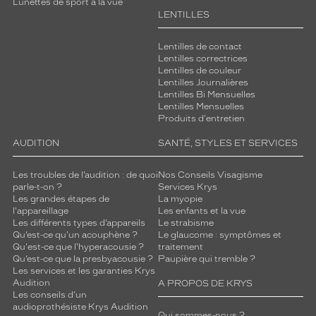
Lunettes de sport à la vue
LENTILLES
Lentilles de contact
Lentilles correctrices
Lentilles de couleur
Lentilles Journalières
Lentilles Bi Mensuelles
Lentilles Mensuelles
Produits d'entretien
AUDITION
SANTÉ, STYLES ET SERVICES
Les troubles de l’audition : de quoi
Nos Conseils Visagisme
parle-t-on ?
Services Krys
Les grandes étapes de
La myopie
l'appareillage
Les enfants et la vue
Les différents types d’appareils
Le strabisme
Qu’est-ce qu'un acouphène ?
Le glaucome : symptômes et
Qu'est-ce que l'hyperacousie ?
traitement
Qu’est-ce que la presbyacousie ?
Paupière qui tremble ?
Les services et les garanties Krys
Audition
A PROPOS DE KRYS
Les conseils d'un
audioprothésiste Krys Audition
Qui sommes-nous ?