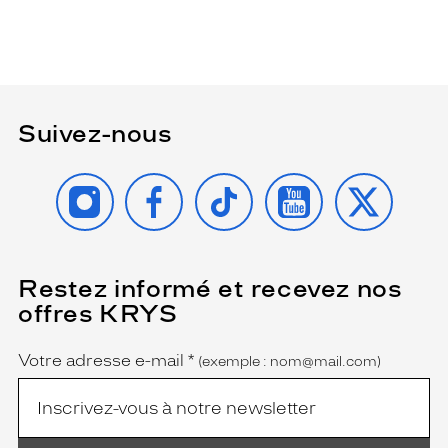
Suivez-nous
INSTAGRAM
FACEBOOK
TIKTOK
YOUTUBE
X
Restez informé et recevez nos
(Ce
champ
offres KRYS
est
Name
obligatoire)
Votre adresse e-mail
*
(exemple : nom@mail.com)