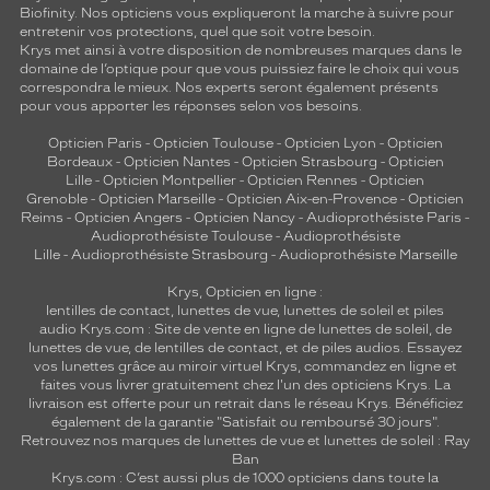
Biofinity. Nos opticiens vous expliqueront la marche à suivre pour
entretenir vos protections, quel que soit votre besoin.
Krys met ainsi à votre disposition de nombreuses marques dans le
domaine de l’optique pour que vous puissiez faire le choix qui vous
correspondra le mieux. Nos experts seront également présents
pour vous apporter les réponses selon vos besoins.
Opticien Paris
-
Opticien Toulouse
-
Opticien Lyon
-
Opticien
Bordeaux
-
Opticien Nantes
-
Opticien Strasbourg
-
Opticien
Lille
-
Opticien Montpellier
-
Opticien Rennes
-
Opticien
Grenoble
-
Opticien Marseille
-
Opticien Aix-en-Provence
-
Opticien
Reims
-
Opticien Angers
-
Opticien Nancy
-
Audioprothésiste Paris
-
Audioprothésiste Toulouse
-
Audioprothésiste
Lille
-
Audioprothésiste Strasbourg
-
Audioprothésiste Marseille
Krys, Opticien en ligne :
lentilles de contact
,
lunettes de vue
,
lunettes de soleil
et
piles
audio
Krys.com : Site de vente en ligne de lunettes de soleil, de
lunettes de vue, de
lentilles de contact
, et de piles audios. Essayez
vos lunettes grâce au miroir virtuel Krys, commandez en ligne et
faites vous livrer gratuitement chez l'un des opticiens Krys. La
livraison est offerte pour un retrait dans le réseau Krys. Bénéficiez
également de la garantie "Satisfait ou remboursé 30 jours".
Retrouvez nos marques de lunettes de vue et
lunettes de soleil : Ray
Ban
Krys.com : C’est aussi plus de 1000 opticiens dans toute la