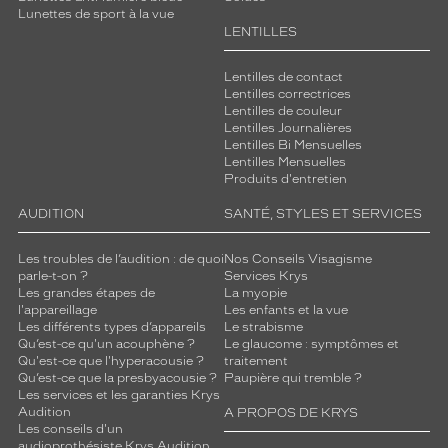
Lunettes de sport à la vue
LENTILLES
Lentilles de contact
Lentilles correctrices
Lentilles de couleur
Lentilles Journalières
Lentilles Bi Mensuelles
Lentilles Mensuelles
Produits d'entretien
AUDITION
SANTÉ, STYLES ET SERVICES
Les troubles de l’audition : de quoi
Nos Conseils Visagisme
parle-t-on ?
Services Krys
Les grandes étapes de
La myopie
l'appareillage
Les enfants et la vue
Les différents types d’appareils
Le strabisme
Qu’est-ce qu'un acouphène ?
Le glaucome : symptômes et
Qu'est-ce que l'hyperacousie ?
traitement
Qu’est-ce que la presbyacousie ?
Paupière qui tremble ?
Les services et les garanties Krys
Audition
A PROPOS DE KRYS
Les conseils d'un
audioprothésiste Krys Audition