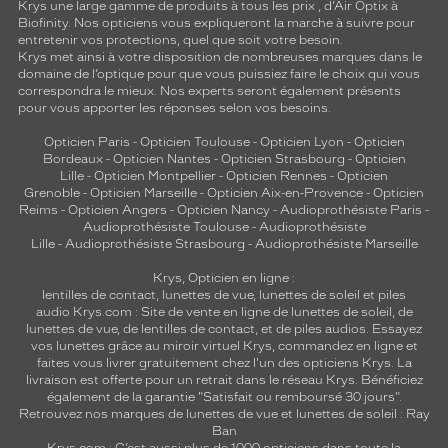
Krys une large gamme de produits à tous les prix , d’Air Optix à
Biofinity. Nos opticiens vous expliqueront la marche à suivre pour
entretenir vos protections, quel que soit votre besoin.
Krys met ainsi à votre disposition de nombreuses marques dans le
domaine de l’optique pour que vous puissiez faire le choix qui vous
correspondra le mieux. Nos experts seront également présents
pour vous apporter les réponses selon vos besoins.
Opticien Paris
-
Opticien Toulouse
-
Opticien Lyon
-
Opticien
Bordeaux
-
Opticien Nantes
-
Opticien Strasbourg
-
Opticien
Lille
-
Opticien Montpellier
-
Opticien Rennes
-
Opticien
Grenoble
-
Opticien Marseille
-
Opticien Aix-en-Provence
-
Opticien
Reims
-
Opticien Angers
-
Opticien Nancy
-
Audioprothésiste Paris
-
Audioprothésiste Toulouse
-
Audioprothésiste
Lille
-
Audioprothésiste Strasbourg
-
Audioprothésiste Marseille
Krys, Opticien en ligne :
lentilles de contact
,
lunettes de vue
,
lunettes de soleil
et
piles
audio
Krys.com : Site de vente en ligne de lunettes de soleil, de
lunettes de vue, de
lentilles de contact
, et de piles audios. Essayez
vos lunettes grâce au miroir virtuel Krys, commandez en ligne et
faites vous livrer gratuitement chez l'un des opticiens Krys. La
livraison est offerte pour un retrait dans le réseau Krys. Bénéficiez
également de la garantie "Satisfait ou remboursé 30 jours".
Retrouvez nos marques de lunettes de vue et
lunettes de soleil : Ray
Ban