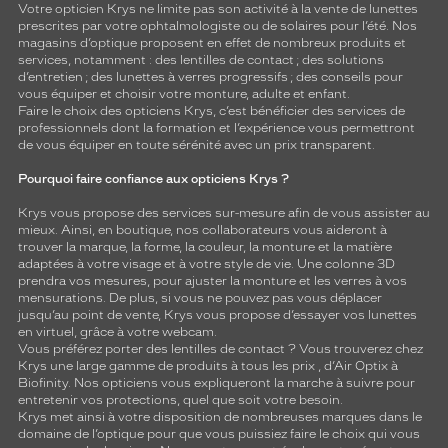
Votre opticien Krys ne limite pas son activité à la vente de
lunettes
prescrites par votre ophtalmologiste ou de
solaires
pour l’été. Nos
magasins d’optique proposent en effet de nombreux produits et
services, notamment : des
lentilles de contact
; des
solutions
d’entretien
; des lunettes à verres progressifs ; des conseils pour
vous équiper et choisir votre monture, adulte et enfant.
Faire le choix des opticiens Krys, c’est bénéficier des services de
professionnels dont la formation et l’expérience vous permettront
de vous équiper en toute sérénité avec un prix transparent.
Pourquoi faire confiance aux opticiens Krys ?
Krys vous propose des services sur-mesure afin de vous assister au
mieux. Ainsi, en boutique, nos collaborateurs vous aideront à
trouver la marque, la forme, la couleur, la monture et la matière
adaptées à votre visage et à votre style de vie. Une colonne 3D
prendra vos mesures, pour ajuster la monture et les verres à vos
mensurations. De plus, si vous ne pouvez pas vous déplacer
jusqu’au point de vente, Krys vous propose d’essayer vos lunettes
en virtuel, grâce à votre webcam.
Vous préférez porter des lentilles de contact ? Vous trouverez chez
Krys une large gamme de produits à tous les prix , d’Air Optix à
Biofinity. Nos opticiens vous expliqueront la marche à suivre pour
entretenir vos protections, quel que soit votre besoin.
Krys met ainsi à votre disposition de nombreuses marques dans le
domaine de l’optique pour que vous puissiez faire le choix qui vous