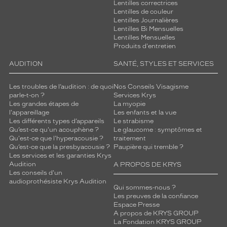
Lentilles correctrices
Lentilles de couleur
Lentilles Journalières
Lentilles Bi Mensuelles
Lentilles Mensuelles
Produits d'entretien
AUDITION
SANTÉ, STYLES ET SERVICES
Les troubles de l’audition : de quoi
Nos Conseils Visagisme
parle-t-on ?
Services Krys
Les grandes étapes de
La myopie
l'appareillage
Les enfants et la vue
Les différents types d’appareils
Le strabisme
Qu’est-ce qu'un acouphène ?
Le glaucome : symptômes et
Qu'est-ce que l'hyperacousie ?
traitement
Qu’est-ce que la presbyacousie ?
Paupière qui tremble ?
Les services et les garanties Krys
Audition
A PROPOS DE KRYS
Les conseils d'un
audioprothésiste Krys Audition
Qui sommes-nous ?
Les preuves de la confiance
Espace Presse
A propos de KRYS GROUP
La Fondation KRYS GROUP