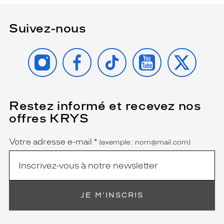
Suivez-nous
INSTAGRAM
FACEBOOK
TIKTOK
YOUTUBE
X
Restez informé et recevez nos
(Ce
champ
offres KRYS
est
Name
obligatoire)
Votre adresse e-mail
*
(exemple : nom@mail.com)
JE M'INSCRIS