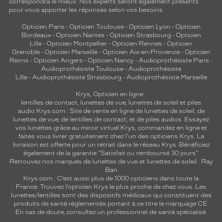
correspondra le mieux. Nos experts seront également présents
pour vous apporter les réponses selon vos besoins.
Opticien Paris
-
Opticien Toulouse
-
Opticien Lyon
-
Opticien
Bordeaux
-
Opticien Nantes
-
Opticien Strasbourg
-
Opticien
Lille
-
Opticien Montpellier
-
Opticien Rennes
-
Opticien
Grenoble
-
Opticien Marseille
-
Opticien Aix-en-Provence
-
Opticien
Reims
-
Opticien Angers
-
Opticien Nancy
-
Audioprothésiste Paris
-
Audioprothésiste Toulouse
-
Audioprothésiste
Lille
-
Audioprothésiste Strasbourg
-
Audioprothésiste Marseille
Krys, Opticien en ligne :
lentilles de contact
,
lunettes de vue
,
lunettes de soleil
et
piles
audio
Krys.com : Site de vente en ligne de lunettes de soleil, de
lunettes de vue, de
lentilles de contact
, et de piles audios. Essayez
vos lunettes grâce au miroir virtuel Krys, commandez en ligne et
faites vous livrer gratuitement chez l'un des opticiens Krys. La
livraison est offerte pour un retrait dans le réseau Krys. Bénéficiez
également de la garantie "Satisfait ou remboursé 30 jours".
Retrouvez nos marques de lunettes de vue et
lunettes de soleil : Ray
Ban
Krys.com : C’est aussi plus de 1000 opticiens dans toute la
France.
Trouvez l’opticien Krys le plus proche de chez vous
. Les
lunettes/lentilles sont des dispositifs médicaux qui constituent des
produits de santé réglementés portant à ce titre le marquage CE.
En cas de doute, consultez un professionnel de santé spécialisé.