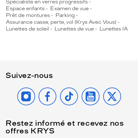
Spécialiste en verres progressifs
Espace enfants
Examen de vue
Prêt de montures
Parking
Assurance casse, perte, vol (Krys Avec Vous)
Lunettes de soleil
Lunettes de vue
Lunettes IA
Suivez-nous
INSTAGRAM
FACEBOOK
TIKTOK
YOUTUBE
X
Restez informé et recevez nos
(Ce
champ
offres KRYS
est
Name
obligatoire)