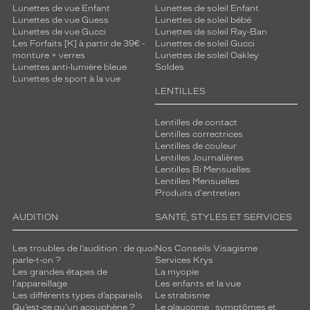
Lunettes de vue Enfant
Lunettes de soleil Enfant
Lunettes de vue Guess
Lunettes de soleil bébé
Lunettes de vue Gucci
Lunettes de soleil Ray-Ban
Les Forfaits [K] à partir de 39€ -
Lunettes de soleil Gucci
monture + verres
Lunettes de soleil Oakley
Lunettes anti-lumière bleue
Soldes
Lunettes de sport à la vue
LENTILLES
Lentilles de contact
Lentilles correctrices
Lentilles de couleur
Lentilles Journalières
Lentilles Bi Mensuelles
Lentilles Mensuelles
Produits d'entretien
AUDITION
SANTÉ, STYLES ET SERVICES
Les troubles de l’audition : de quoi
Nos Conseils Visagisme
parle-t-on ?
Services Krys
Les grandes étapes de
La myopie
l'appareillage
Les enfants et la vue
Les différents types d’appareils
Le strabisme
Qu’est-ce qu'un acouphène ?
Le glaucome : symptômes et