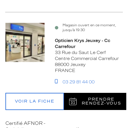
Magasin ouvert en ce moment,
jusqu’à 19:30
Opticien Krys Jeuxey - Cc
Carrefour
33 Rue du Saut Le Cerf
Centre Commercial Carrefour
88000 Jeuxey
FRANCE
03 29 81 44 00
PRENDRE
VOIR LA FICHE
RENDEZ‑VOUS
Certifié AFNOR