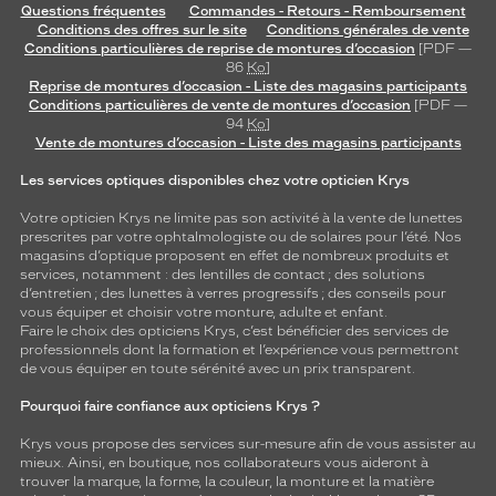
Questions fréquentes
Commandes - Retours - Remboursement
Conditions des offres sur le site
Conditions générales de vente
Conditions particulières de reprise de montures d’occasion
[PDF —
86
Ko
]
Reprise de montures d’occasion - Liste des magasins participants
Conditions particulières de vente de montures d’occasion
[PDF —
94
Ko
]
Vente de montures d’occasion - Liste des magasins participants
Les services optiques disponibles chez votre opticien Krys
Votre opticien Krys ne limite pas son activité à la vente de
lunettes
prescrites par votre ophtalmologiste ou de
solaires
pour l’été. Nos
magasins d’optique proposent en effet de nombreux produits et
services, notamment : des
lentilles de contact
; des
solutions
d’entretien
; des lunettes à verres progressifs ; des conseils pour
vous équiper et choisir votre monture, adulte et enfant.
Faire le choix des opticiens Krys, c’est bénéficier des services de
professionnels dont la formation et l’expérience vous permettront
de vous équiper en toute sérénité avec un prix transparent.
Pourquoi faire confiance aux opticiens Krys ?
Krys vous propose des services sur-mesure afin de vous assister au
mieux. Ainsi, en boutique, nos collaborateurs vous aideront à
trouver la marque, la forme, la couleur, la monture et la matière