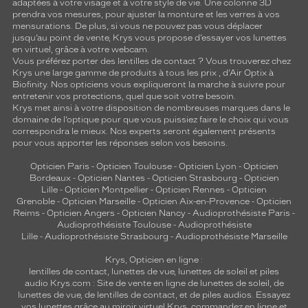
adaptées à votre visage et à votre style de vie. Une colonne 3D
prendra vos mesures, pour ajuster la monture et les verres à vos
mensurations. De plus, si vous ne pouvez pas vous déplacer
jusqu’au point de vente, Krys vous propose d’essayer vos lunettes
en virtuel, grâce à votre webcam.
Vous préférez porter des lentilles de contact ? Vous trouverez chez
Krys une large gamme de produits à tous les prix , d’Air Optix à
Biofinity. Nos opticiens vous expliqueront la marche à suivre pour
entretenir vos protections, quel que soit votre besoin.
Krys met ainsi à votre disposition de nombreuses marques dans le
domaine de l’optique pour que vous puissiez faire le choix qui vous
correspondra le mieux. Nos experts seront également présents
pour vous apporter les réponses selon vos besoins.
Opticien Paris
-
Opticien Toulouse
-
Opticien Lyon
-
Opticien
Bordeaux
-
Opticien Nantes
-
Opticien Strasbourg
-
Opticien
Lille
-
Opticien Montpellier
-
Opticien Rennes
-
Opticien
Grenoble
-
Opticien Marseille
-
Opticien Aix-en-Provence
-
Opticien
Reims
-
Opticien Angers
-
Opticien Nancy
-
Audioprothésiste Paris
-
Audioprothésiste Toulouse
-
Audioprothésiste
Lille
-
Audioprothésiste Strasbourg
-
Audioprothésiste Marseille
Krys, Opticien en ligne :
lentilles de contact
,
lunettes de vue
,
lunettes de soleil
et
piles
audio
Krys.com : Site de vente en ligne de lunettes de soleil, de
lunettes de vue, de
lentilles de contact
, et de piles audios. Essayez
vos lunettes grâce au miroir virtuel Krys, commandez en ligne et