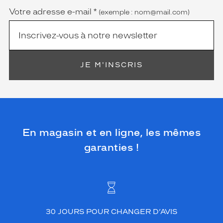
Votre adresse e-mail
*
(exemple : nom@mail.com)
JE M'INSCRIS
En magasin et en ligne, les mêmes
garanties !
30 JOURS POUR CHANGER D’AVIS