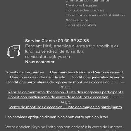
Charte de confidentialité
Mentions Légales
Politique des Cookies
Conditions générales d'utilisation
Accessibilité
Gérer les cookies
Service Clients : 09 69 32 80 35
Pendant l'été, le service clients est disponible du
lundi au vendredi de 10h à 18h.
serviceclients@krys.com
Nous contacter
Questions fréquentes
Commandes - Retours - Remboursement
Conditions des offres sur le site
Conditions générales de vente
Conditions particulières de reprise de montures d’occasion
[PDF —
86
Ko
]
Reprise de montures d’occasion - Liste des magasins participants
Conditions particulières de vente de montures d’occasion
[PDF —
94
Ko
]
Vente de montures d’occasion - Liste des magasins participants
Les services optiques disponibles chez votre opticien Krys
Votre opticien Krys ne limite pas son activité à la vente de
lunettes