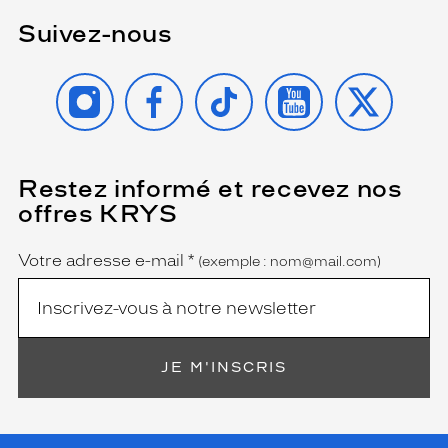
Suivez-nous
INSTAGRAM
FACEBOOK
TIKTOK
YOUTUBE
X
Restez informé et recevez nos
(Ce
champ
offres KRYS
est
Name
obligatoire)
Votre adresse e-mail
*
(exemple : nom@mail.com)
JE M'INSCRIS