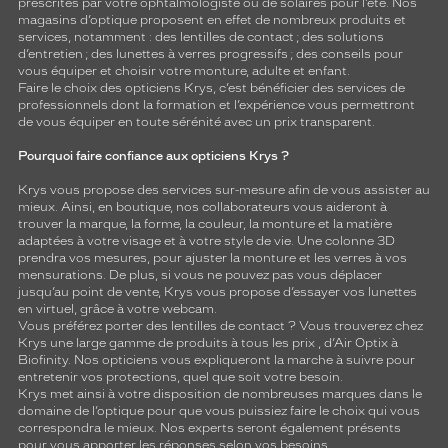
prescrites par votre ophtalmologiste ou de
solaires
pour l’été. Nos
magasins d’optique proposent en effet de nombreux produits et
services, notamment : des
lentilles de contact
; des
solutions
d’entretien
; des lunettes à verres progressifs ; des conseils pour
vous équiper et choisir votre monture, adulte et enfant.
Faire le choix des opticiens Krys, c’est bénéficier des services de
professionnels dont la formation et l’expérience vous permettront
de vous équiper en toute sérénité avec un prix transparent.
Pourquoi faire confiance aux opticiens Krys ?
Krys vous propose des services sur-mesure afin de vous assister au
mieux. Ainsi, en boutique, nos collaborateurs vous aideront à
trouver la marque, la forme, la couleur, la monture et la matière
adaptées à votre visage et à votre style de vie. Une colonne 3D
prendra vos mesures, pour ajuster la monture et les verres à vos
mensurations. De plus, si vous ne pouvez pas vous déplacer
jusqu’au point de vente, Krys vous propose d’essayer vos lunettes
en virtuel, grâce à votre webcam.
Vous préférez porter des lentilles de contact ? Vous trouverez chez
Krys une large gamme de produits à tous les prix , d’Air Optix à
Biofinity. Nos opticiens vous expliqueront la marche à suivre pour
entretenir vos protections, quel que soit votre besoin.
Krys met ainsi à votre disposition de nombreuses marques dans le
domaine de l’optique pour que vous puissiez faire le choix qui vous
correspondra le mieux. Nos experts seront également présents
pour vous apporter les réponses selon vos besoins.