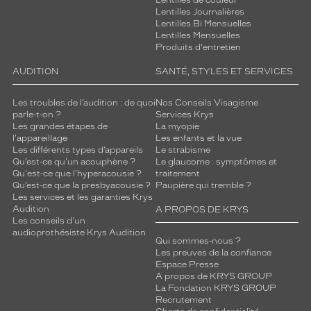
Lentilles de couleur
Lentilles Journalières
Lentilles Bi Mensuelles
Lentilles Mensuelles
Produits d'entretien
AUDITION
SANTÉ, STYLES ET SERVICES
Les troubles de l’audition : de quoi
Nos Conseils Visagisme
parle-t-on ?
Services Krys
Les grandes étapes de
La myopie
l'appareillage
Les enfants et la vue
Les différents types d’appareils
Le strabisme
Qu’est-ce qu'un acouphène ?
Le glaucome : symptômes et
Qu'est-ce que l'hyperacousie ?
traitement
Qu’est-ce que la presbyacousie ?
Paupière qui tremble ?
Les services et les garanties Krys
Audition
A PROPOS DE KRYS
Les conseils d'un
audioprothésiste Krys Audition
Qui sommes-nous ?
Les preuves de la confiance
Espace Presse
A propos de KRYS GROUP
La Fondation KRYS GROUP
Recrutement