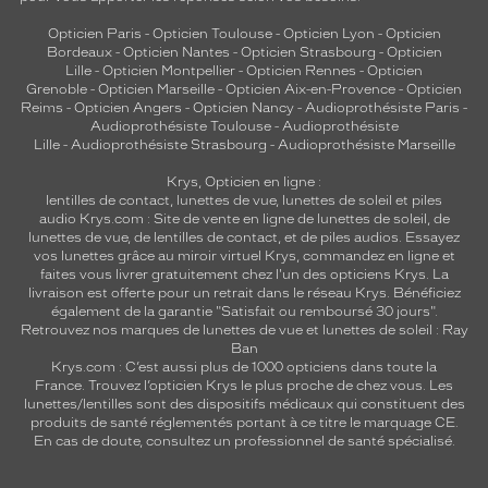
Opticien Paris
-
Opticien Toulouse
-
Opticien Lyon
-
Opticien
Bordeaux
-
Opticien Nantes
-
Opticien Strasbourg
-
Opticien
Lille
-
Opticien Montpellier
-
Opticien Rennes
-
Opticien
Grenoble
-
Opticien Marseille
-
Opticien Aix-en-Provence
-
Opticien
Reims
-
Opticien Angers
-
Opticien Nancy
-
Audioprothésiste Paris
-
Audioprothésiste Toulouse
-
Audioprothésiste
Lille
-
Audioprothésiste Strasbourg
-
Audioprothésiste Marseille
Krys, Opticien en ligne :
lentilles de contact
,
lunettes de vue
,
lunettes de soleil
et
piles
audio
Krys.com : Site de vente en ligne de lunettes de soleil, de
lunettes de vue, de
lentilles de contact
, et de piles audios. Essayez
vos lunettes grâce au miroir virtuel Krys, commandez en ligne et
faites vous livrer gratuitement chez l'un des opticiens Krys. La
livraison est offerte pour un retrait dans le réseau Krys. Bénéficiez
également de la garantie "Satisfait ou remboursé 30 jours".
Retrouvez nos marques de lunettes de vue et
lunettes de soleil : Ray
Ban
Krys.com : C’est aussi plus de 1000 opticiens dans toute la
France.
Trouvez l’opticien Krys le plus proche de chez vous
. Les
lunettes/lentilles sont des dispositifs médicaux qui constituent des
produits de santé réglementés portant à ce titre le marquage CE.
En cas de doute, consultez un professionnel de santé spécialisé.