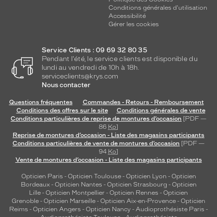
Conditions générales d'utilisation
Accessibilité
Gérer les cookies
Service Clients : 09 69 32 80 35
Pendant l'été, le service clients est disponible du
lundi au vendredi de 10h à 18h.
serviceclients@krys.com
Nous contacter
Questions fréquentes
Commandes - Retours - Remboursement
Conditions des offres sur le site
Conditions générales de vente
Conditions particulières de reprise de montures d’occasion
[PDF —
86
Ko
]
Reprise de montures d’occasion - Liste des magasins participants
Conditions particulières de vente de montures d’occasion
[PDF —
94
Ko
]
Vente de montures d’occasion - Liste des magasins participants
Opticien Paris
-
Opticien Toulouse
-
Opticien Lyon
-
Opticien
Bordeaux
-
Opticien Nantes
-
Opticien Strasbourg
-
Opticien
Lille
-
Opticien Montpellier
-
Opticien Rennes
-
Opticien
Grenoble
-
Opticien Marseille
-
Opticien Aix-en-Provence
-
Opticien
Reims
-
Opticien Angers
-
Opticien Nancy
-
Audioprothésiste Paris
-