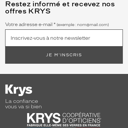
Restez informé et recevez nos
(Ce
champ
offres KRYS
est
Name
obligatoire)
Votre adresse e-mail
*
(exemple : nom@mail.com)
JE M'INSCRIS
La confiance
vous va si bien