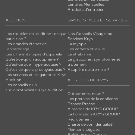
Lentilles Mensuelles
Produits d'entretien
AUDITION
SANTÉ, STYLES ET SERVICES
Les troubles de l’audition : de quoi
Nos Conseils Visagisme
parle-t-on ?
Services Krys
Les grandes étapes de
La myopie
l'appareillage
Les enfants et la vue
Les différents types d’appareils
Le strabisme
Qu’est-ce qu'un acouphène ?
Le glaucome : symptômes et
Qu'est-ce que l'hyperacousie ?
traitement
Qu’est-ce que la presbyacousie ?
Paupière qui tremble ?
Les services et les garanties Krys
Audition
A PROPOS DE KRYS
Les conseils d'un
audioprothésiste Krys Audition
Qui sommes-nous ?
Les preuves de la confiance
Espace Presse
A propos de KRYS GROUP
La Fondation KRYS GROUP
Recrutement
Charte de confidentialité
Mentions Légales
Politique des Cookies