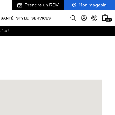
Prendre un RDV
Mon magasin
Mon
Afficher
SANTÉ
STYLE
SERVICES
vide
panie
la
recherche
fite !