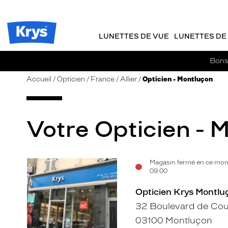
m
J
ER AU
TENU
y
e
CIPAL
Opticien
K
r
Krys
r
e
LUNETTES DE VUE
LUNETTES DE 
-
y
-
s
c
La
Bons 
o
confiance
m
vous
Accueil
Opticien
France
Allier
Opticien - Montluçon
m
va
a
si
n
bien
d
Votre Opticien - 
e
Magasin fermé en ce mom
Voir
09:00
la
Opticien Krys Montluç
fiche
32 Boulevard de Cou
03100 Montluçon