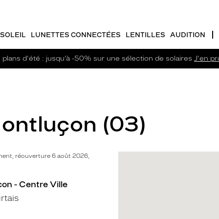
SOLEIL
LUNETTES CONNECTÉES
LENTILLES
AUDITION
plans d'été : jusqu’à -50% sur une sélection de solaires
J'en pro
Montluçon (03)
ent, réouverture 6 août 2026,
on - Centre Ville
rtais