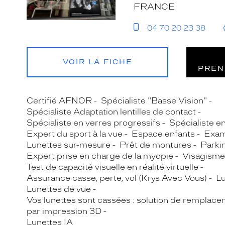
FRANCE
04 70 20 23 38
VOIR LA FICHE
PREN
Certifié AFNOR
Spécialiste "Basse Vision"
Spécialiste Adaptation lentilles de contact
Spécialiste en verres progressifs
Spécialiste e
Expert du sport à la vue
Espace enfants
Exam
Lunettes sur-mesure
Prêt de montures
Parki
Expert prise en charge de la myopie
Visagisme
Test de capacité visuelle en réalité virtuelle
Assurance casse, perte, vol (Krys Avec Vous)
Lu
Lunettes de vue
Vos lunettes sont cassées : solution de remplace
par impression 3D
Lunettes IA