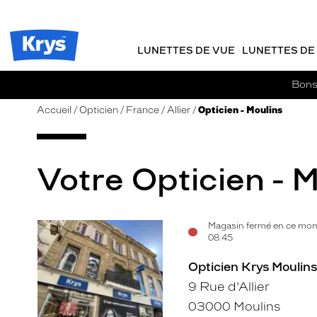
m
J
ER AU
TENU
y
e
CIPAL
Opticien
K
r
Krys
r
e
LUNETTES DE VUE
LUNETTES DE 
-
y
-
s
c
La
Bons 
o
confiance
m
vous
Accueil
Opticien
France
Allier
Opticien - Moulins
m
va
a
si
n
bien
d
Votre Opticien - M
e
Magasin fermé en ce mom
Voir
Voir
08:45
la
la
Opticien Krys Moulins 
fiche
fiche
9 Rue d'Allier
03000 Moulins