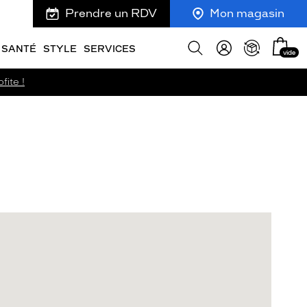
Prendre un RDV
Mon magasin
Mon
Afficher
SANTÉ
STYLE
SERVICES
vide
panie
la
recherche
fite !