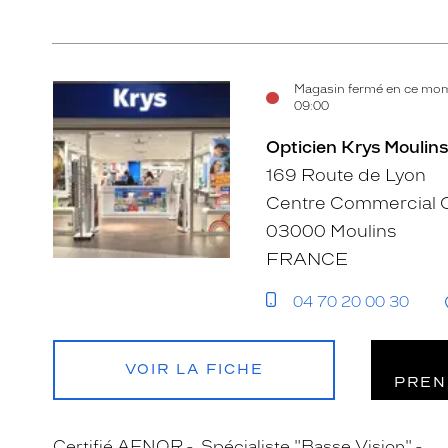
Magasin fermé en ce mom
09:00
Opticien Krys Moulins
169 Route de Lyon
Centre Commercial C
03000 Moulins
FRANCE
04 70 20 00 30
VOIR LA FICHE
PREN
Certifié AFNOR
Spécialiste "Basse Vision"