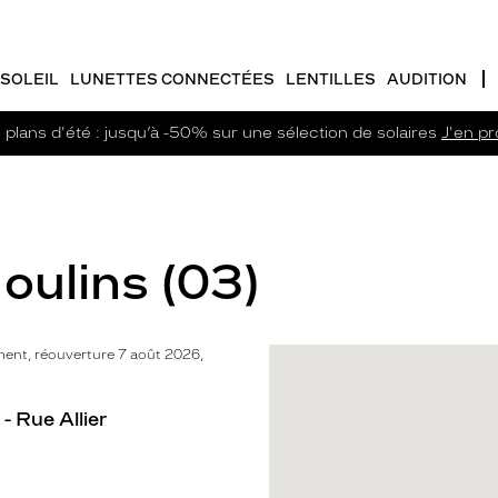
SOLEIL
LUNETTES CONNECTÉES
LENTILLES
AUDITION
plans d'été : jusqu’à -50% sur une sélection de solaires
J'en pro
oulins (03)
ent, réouverture 7 août 2026,
- Rue Allier