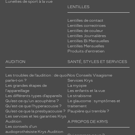
Lunettes de sport à la vue
LENTILLES
Lentilles de contact
Lentilles correctrices
Lentilles de couleur
Lentilles Journalières
Lentilles Bi Mensuelles
Lentilles Mensuelles
Produits d'entretien
AUDITION
SANTÉ, STYLES ET SERVICES
Les troubles de l’audition : de quoi
Nos Conseils Visagisme
parle-t-on ?
Services Krys
Les grandes étapes de
La myopie
l'appareillage
Les enfants et la vue
Les différents types d’appareils
Le strabisme
Qu’est-ce qu'un acouphène ?
Le glaucome : symptômes et
Qu'est-ce que l'hyperacousie ?
traitement
Qu’est-ce que la presbyacousie ?
Paupière qui tremble ?
Les services et les garanties Krys
Audition
A PROPOS DE KRYS
Les conseils d'un
audioprothésiste Krys Audition