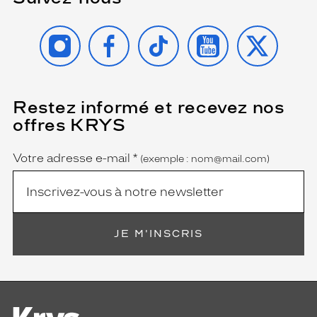
INSTAGRAM
FACEBOOK
TIKTOK
YOUTUBE
X
Restez informé et recevez nos
(Ce
champ
offres KRYS
est
Name
obligatoire)
Votre adresse e-mail
*
(exemple : nom@mail.com)
JE M'INSCRIS