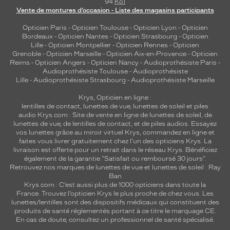
94
Ko
]
Vente de montures d’occasion - Liste des magasins participants
Opticien Paris
-
Opticien Toulouse
-
Opticien Lyon
-
Opticien
Bordeaux
-
Opticien Nantes
-
Opticien Strasbourg
-
Opticien
Lille
-
Opticien Montpellier
-
Opticien Rennes
-
Opticien
Grenoble
-
Opticien Marseille
-
Opticien Aix-en-Provence
-
Opticien
Reims
-
Opticien Angers
-
Opticien Nancy
-
Audioprothésiste Paris
-
Audioprothésiste Toulouse
-
Audioprothésiste
Lille
-
Audioprothésiste Strasbourg
-
Audioprothésiste Marseille
Krys, Opticien en ligne :
lentilles de contact
,
lunettes de vue
,
lunettes de soleil
et
piles
audio
Krys.com : Site de vente en ligne de lunettes de soleil, de
lunettes de vue, de
lentilles de contact
, et de piles audios. Essayez
vos lunettes grâce au miroir virtuel Krys, commandez en ligne et
faites vous livrer gratuitement chez l'un des opticiens Krys. La
livraison est offerte pour un retrait dans le réseau Krys. Bénéficiez
également de la garantie "Satisfait ou remboursé 30 jours".
Retrouvez nos marques de lunettes de vue et
lunettes de soleil : Ray
Ban
Krys.com : C’est aussi plus de 1000 opticiens dans toute la
France.
Trouvez l’opticien Krys le plus proche de chez vous
. Les
lunettes/lentilles sont des dispositifs médicaux qui constituent des
produits de santé réglementés portant à ce titre le marquage CE.
En cas de doute, consultez un professionnel de santé spécialisé.