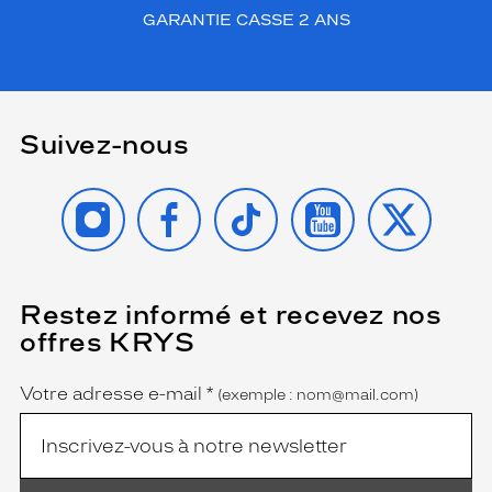
GARANTIE CASSE 2 ANS
Suivez-nous
INSTAGRAM
FACEBOOK
TIKTOK
YOUTUBE
X
Restez informé et recevez nos
(Ce
champ
offres KRYS
est
Name
obligatoire)
Votre adresse e-mail
*
(exemple : nom@mail.com)