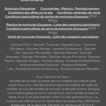
Nous contacter
Questions fréquentes
Commandes - Retours - Remboursement
Conditions des offres sur le site
Conditions générales de vente
Conditions particulières de reprise de montures d’occasion
[PDF —
86
Ko
]
Reprise de montures d’occasion - Liste des magasins participants
Conditions particulières de vente de montures d’occasion
[PDF —
94
Ko
]
Vente de montures d’occasion - Liste des magasins participants
Opticien Paris
-
Opticien Toulouse
-
Opticien Lyon
-
Opticien
Bordeaux
-
Opticien Nantes
-
Opticien Strasbourg
-
Opticien
Lille
-
Opticien Montpellier
-
Opticien Rennes
-
Opticien
Grenoble
-
Opticien Marseille
-
Opticien Aix-en-Provence
-
Opticien
Reims
-
Opticien Angers
-
Opticien Nancy
-
Audioprothésiste Paris
-
Audioprothésiste Toulouse
-
Audioprothésiste
Lille
-
Audioprothésiste Strasbourg
-
Audioprothésiste Marseille
Krys, Opticien en ligne :
lentilles de contact
,
lunettes de vue
,
lunettes de soleil
et
piles
audio
Krys.com : Site de vente en ligne de lunettes de soleil, de
lunettes de vue, de
lentilles de contact
, et de piles audios. Essayez
vos lunettes grâce au miroir virtuel Krys, commandez en ligne et
faites vous livrer gratuitement chez l'un des opticiens Krys. La
livraison est offerte pour un retrait dans le réseau Krys. Bénéficiez
également de la garantie "Satisfait ou remboursé 30 jours".