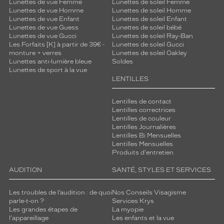
Lunettes de vue Femme
Lunettes de soleil Femme
Lunettes de vue Homme
Lunettes de soleil Homme
Lunettes de vue Enfant
Lunettes de soleil Enfant
Lunettes de vue Guess
Lunettes de soleil bébé
Lunettes de vue Gucci
Lunettes de soleil Ray-Ban
Les Forfaits [K] à partir de 39€ -
Lunettes de soleil Gucci
monture + verres
Lunettes de soleil Oakley
Lunettes anti-lumière bleue
Soldes
Lunettes de sport à la vue
LENTILLES
Lentilles de contact
Lentilles correctrices
Lentilles de couleur
Lentilles Journalières
Lentilles Bi Mensuelles
Lentilles Mensuelles
Produits d'entretien
AUDITION
SANTÉ, STYLES ET SERVICES
Les troubles de l’audition : de quoi
Nos Conseils Visagisme
parle-t-on ?
Services Krys
Les grandes étapes de
La myopie
l'appareillage
Les enfants et la vue