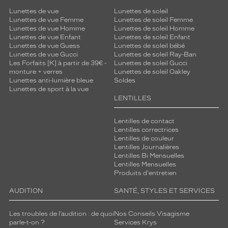
Lunettes de vue
Lunettes de soleil
Lunettes de vue Femme
Lunettes de soleil Femme
Lunettes de vue Homme
Lunettes de soleil Homme
Lunettes de vue Enfant
Lunettes de soleil Enfant
Lunettes de vue Guess
Lunettes de soleil bébé
Lunettes de vue Gucci
Lunettes de soleil Ray-Ban
Les Forfaits [K] à partir de 39€ -
Lunettes de soleil Gucci
monture + verres
Lunettes de soleil Oakley
Lunettes anti-lumière bleue
Soldes
Lunettes de sport à la vue
LENTILLES
Lentilles de contact
Lentilles correctrices
Lentilles de couleur
Lentilles Journalières
Lentilles Bi Mensuelles
Lentilles Mensuelles
Produits d'entretien
AUDITION
SANTÉ, STYLES ET SERVICES
Les troubles de l’audition : de quoi
Nos Conseils Visagisme
parle-t-on ?
Services Krys