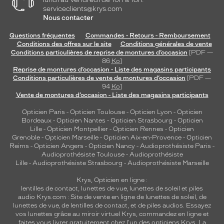
serviceclients@krys.com
Nous contacter
Questions fréquentes
Commandes - Retours - Remboursement
Conditions des offres sur le site
Conditions générales de vente
Conditions particulières de reprise de montures d’occasion
[PDF —
86
Ko
]
Reprise de montures d’occasion - Liste des magasins participants
Conditions particulières de vente de montures d’occasion
[PDF —
94
Ko
]
Vente de montures d’occasion - Liste des magasins participants
Opticien Paris
-
Opticien Toulouse
-
Opticien Lyon
-
Opticien
Bordeaux
-
Opticien Nantes
-
Opticien Strasbourg
-
Opticien
Lille
-
Opticien Montpellier
-
Opticien Rennes
-
Opticien
Grenoble
-
Opticien Marseille
-
Opticien Aix-en-Provence
-
Opticien
Reims
-
Opticien Angers
-
Opticien Nancy
-
Audioprothésiste Paris
-
Audioprothésiste Toulouse
-
Audioprothésiste
Lille
-
Audioprothésiste Strasbourg
-
Audioprothésiste Marseille
Krys, Opticien en ligne :
lentilles de contact
,
lunettes de vue
,
lunettes de soleil
et
piles
audio
Krys.com : Site de vente en ligne de lunettes de soleil, de
lunettes de vue, de
lentilles de contact
, et de piles audios. Essayez
vos lunettes grâce au miroir virtuel Krys, commandez en ligne et
faites vous livrer gratuitement chez l'un des opticiens Krys. La