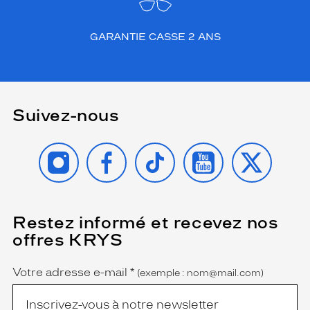
GARANTIE CASSE 2 ANS
Suivez-nous
INSTAGRAM
FACEBOOK
TIKTOK
YOUTUBE
X
Restez informé et recevez nos
(Ce
champ
offres KRYS
est
Name
obligatoire)
Votre adresse e-mail
*
(exemple : nom@mail.com)