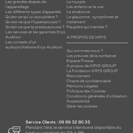
Les grandes étapes de
La myopie
l'appareillage
Les enfants et la vue
Les différents types d’appareils
Le strabisme
Qu’est-ce qu'un acouphène ?
Le glaucome : symptômes et
Qu'est-ce que l'hyperacousie ?
traitement
Qu’est-ce que la presbyacousie ?
Paupière qui tremble ?
Les services et les garanties Krys
Audition
A PROPOS DE KRYS
Les conseils d'un
audioprothésiste Krys Audition
Qui sommes-nous ?
Les preuves de la confiance
Espace Presse
A propos de KRYS GROUP
La Fondation KRYS GROUP
Recrutement
Charte de confidentialité
Mentions Légales
Politique des Cookies
Conditions générales d'utilisation
Accessibilité
Gérer les cookies
Service Clients : 09 69 32 80 35
Pendant l'été, le service clients est disponible du
lundi au vendredi de 10h à 18h.