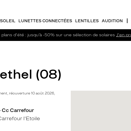
SOLEIL
LUNETTES CONNECTÉES
LENTILLES
AUDITION
plans d'été : jusqu’à -50% sur une sélection de solaires
J'en pro
ethel (08)
ent, réouverture 10 août 2026,
- Cc Carrefour
rrefour l'Etoile