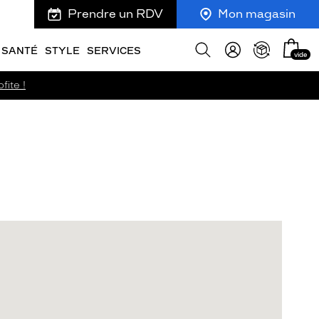
Prendre un RDV
Mon magasin
Mon
Afficher
SANTÉ
STYLE
SERVICES
vide
panie
la
recherche
fite !