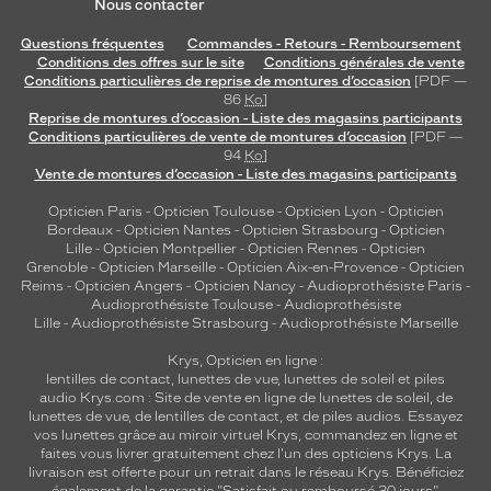
Nous contacter
Questions fréquentes
Commandes - Retours - Remboursement
Conditions des offres sur le site
Conditions générales de vente
Conditions particulières de reprise de montures d’occasion
[PDF —
86
Ko
]
Reprise de montures d’occasion - Liste des magasins participants
Conditions particulières de vente de montures d’occasion
[PDF —
94
Ko
]
Vente de montures d’occasion - Liste des magasins participants
Opticien Paris
-
Opticien Toulouse
-
Opticien Lyon
-
Opticien
Bordeaux
-
Opticien Nantes
-
Opticien Strasbourg
-
Opticien
Lille
-
Opticien Montpellier
-
Opticien Rennes
-
Opticien
Grenoble
-
Opticien Marseille
-
Opticien Aix-en-Provence
-
Opticien
Reims
-
Opticien Angers
-
Opticien Nancy
-
Audioprothésiste Paris
-
Audioprothésiste Toulouse
-
Audioprothésiste
Lille
-
Audioprothésiste Strasbourg
-
Audioprothésiste Marseille
Krys, Opticien en ligne :
lentilles de contact
,
lunettes de vue
,
lunettes de soleil
et
piles
audio
Krys.com : Site de vente en ligne de lunettes de soleil, de
lunettes de vue, de
lentilles de contact
, et de piles audios. Essayez
vos lunettes grâce au miroir virtuel Krys, commandez en ligne et
faites vous livrer gratuitement chez l'un des opticiens Krys. La
livraison est offerte pour un retrait dans le réseau Krys. Bénéficiez