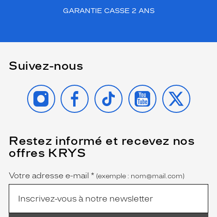
GARANTIE CASSE 2 ANS
Suivez-nous
INSTAGRAM
FACEBOOK
TIKTOK
YOUTUBE
X
Restez informé et recevez nos
(Ce
champ
offres KRYS
est
Name
obligatoire)
Votre adresse e-mail
*
(exemple : nom@mail.com)