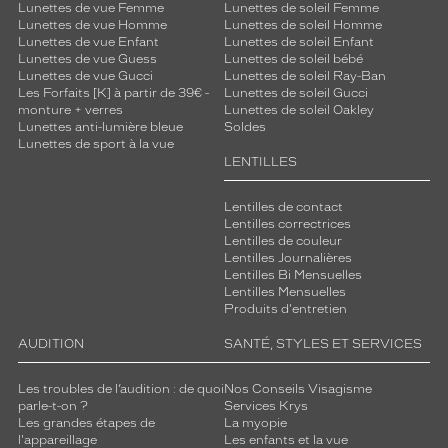
Lunettes de vue Femme
Lunettes de soleil Femme
Lunettes de vue Homme
Lunettes de soleil Homme
Lunettes de vue Enfant
Lunettes de soleil Enfant
Lunettes de vue Guess
Lunettes de soleil bébé
Lunettes de vue Gucci
Lunettes de soleil Ray-Ban
Les Forfaits [K] à partir de 39€ -
Lunettes de soleil Gucci
monture + verres
Lunettes de soleil Oakley
Lunettes anti-lumière bleue
Soldes
Lunettes de sport à la vue
LENTILLES
Lentilles de contact
Lentilles correctrices
Lentilles de couleur
Lentilles Journalières
Lentilles Bi Mensuelles
Lentilles Mensuelles
Produits d'entretien
AUDITION
SANTÉ, STYLES ET SERVICES
Les troubles de l’audition : de quoi
Nos Conseils Visagisme
parle-t-on ?
Services Krys
Les grandes étapes de
La myopie
l'appareillage
Les enfants et la vue