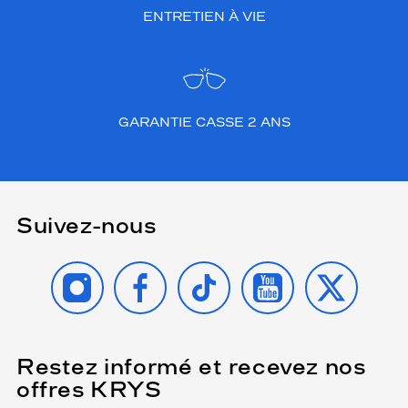
ENTRETIEN À VIE
GARANTIE CASSE 2 ANS
Suivez-nous
INSTAGRAM
FACEBOOK
TIKTOK
YOUTUBE
X
Restez informé et recevez nos
(Ce
champ
offres KRYS
est
Name
obligatoire)