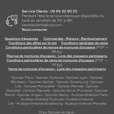
Service Clients : 09 69 32 80 35
Pendant l'été, le service clients est disponible du
lundi au vendredi de 10h à 18h.
serviceclients@krys.com
Nous contacter
Questions fréquentes
Commandes - Retours - Remboursement
Conditions des offres sur le site
Conditions générales de vente
Conditions particulières de reprise de montures d’occasion
[PDF —
86
Ko
]
Reprise de montures d’occasion - Liste des magasins participants
Conditions particulières de vente de montures d’occasion
[PDF —
94
Ko
]
Vente de montures d’occasion - Liste des magasins participants
Opticien Paris
-
Opticien Toulouse
-
Opticien Lyon
-
Opticien
Bordeaux
-
Opticien Nantes
-
Opticien Strasbourg
-
Opticien
Lille
-
Opticien Montpellier
-
Opticien Rennes
-
Opticien
Grenoble
-
Opticien Marseille
-
Opticien Aix-en-Provence
-
Opticien
Reims
-
Opticien Angers
-
Opticien Nancy
-
Audioprothésiste Paris
-
Audioprothésiste Toulouse
-
Audioprothésiste
Lille
-
Audioprothésiste Strasbourg
-
Audioprothésiste Marseille
Krys, Opticien en ligne :