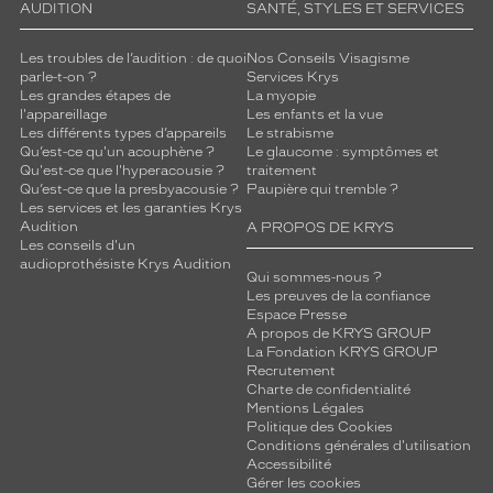
AUDITION
SANTÉ, STYLES ET SERVICES
Les troubles de l’audition : de quoi
Nos Conseils Visagisme
parle-t-on ?
Services Krys
Les grandes étapes de
La myopie
l'appareillage
Les enfants et la vue
Les différents types d’appareils
Le strabisme
Qu’est-ce qu'un acouphène ?
Le glaucome : symptômes et
Qu'est-ce que l'hyperacousie ?
traitement
Qu’est-ce que la presbyacousie ?
Paupière qui tremble ?
Les services et les garanties Krys
Audition
A PROPOS DE KRYS
Les conseils d'un
audioprothésiste Krys Audition
Qui sommes-nous ?
Les preuves de la confiance
Espace Presse
A propos de KRYS GROUP
La Fondation KRYS GROUP
Recrutement
Charte de confidentialité
Mentions Légales
Politique des Cookies
Conditions générales d'utilisation
Accessibilité
Gérer les cookies