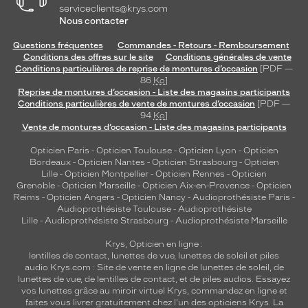
serviceclients@krys.com
Nous contacter
Questions fréquentes
Commandes - Retours - Remboursement
Conditions des offres sur le site
Conditions générales de vente
Conditions particulières de reprise de montures d’occasion
[PDF —
86
Ko
]
Reprise de montures d’occasion - Liste des magasins participants
Conditions particulières de vente de montures d’occasion
[PDF —
94
Ko
]
Vente de montures d’occasion - Liste des magasins participants
Opticien Paris
-
Opticien Toulouse
-
Opticien Lyon
-
Opticien
Bordeaux
-
Opticien Nantes
-
Opticien Strasbourg
-
Opticien
Lille
-
Opticien Montpellier
-
Opticien Rennes
-
Opticien
Grenoble
-
Opticien Marseille
-
Opticien Aix-en-Provence
-
Opticien
Reims
-
Opticien Angers
-
Opticien Nancy
-
Audioprothésiste Paris
-
Audioprothésiste Toulouse
-
Audioprothésiste
Lille
-
Audioprothésiste Strasbourg
-
Audioprothésiste Marseille
Krys, Opticien en ligne :
lentilles de contact
,
lunettes de vue
,
lunettes de soleil
et
piles
audio
Krys.com : Site de vente en ligne de lunettes de soleil, de
lunettes de vue, de
lentilles de contact
, et de piles audios. Essayez
vos lunettes grâce au miroir virtuel Krys, commandez en ligne et
faites vous livrer gratuitement chez l'un des opticiens Krys. La