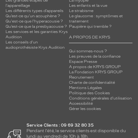
Les grandes étapes de
La myopie
l'appareillage
Les enfants et la vue
Les différents types d’appareils
Le strabisme
Qu’est-ce qu'un acouphène ?
Le glaucome : symptômes et
Qu'est-ce que l'hyperacousie ?
traitement
Qu’est-ce que la presbyacousie ?
Paupière qui tremble ?
Les services et les garanties Krys
Audition
A PROPOS DE KRYS
Les conseils d'un
audioprothésiste Krys Audition
Qui sommes-nous ?
Les preuves de la confiance
Espace Presse
A propos de KRYS GROUP
La Fondation KRYS GROUP
Recrutement
Charte de confidentialité
Mentions Légales
Politique des Cookies
Conditions générales d'utilisation
Accessibilité
Gérer les cookies
Service Clients : 09 69 32 80 35
Pendant l'été, le service clients est disponible du
lundi au vendredi de 10h à 18h.