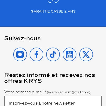
GARANTIE CASSE 2 ANS
Suivez-nous
INSTAGRAM
FACEBOOK
TIKTOK
YOUTUBE
X
Restez informé et recevez nos
(Ce
champ
offres KRYS
est
Name
obligatoire)
Votre adresse e-mail
*
(exemple : nom@mail.com)