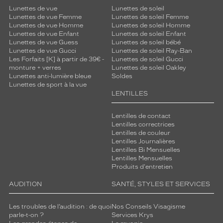
Lunettes de vue
Lunettes de soleil
Lunettes de vue Femme
Lunettes de soleil Femme
Lunettes de vue Homme
Lunettes de soleil Homme
Lunettes de vue Enfant
Lunettes de soleil Enfant
Lunettes de vue Guess
Lunettes de soleil bébé
Lunettes de vue Gucci
Lunettes de soleil Ray-Ban
Les Forfaits [K] à partir de 39€ -
Lunettes de soleil Gucci
monture + verres
Lunettes de soleil Oakley
Lunettes anti-lumière bleue
Soldes
Lunettes de sport à la vue
LENTILLES
Lentilles de contact
Lentilles correctrices
Lentilles de couleur
Lentilles Journalières
Lentilles Bi Mensuelles
Lentilles Mensuelles
Produits d'entretien
AUDITION
SANTÉ, STYLES ET SERVICES
Les troubles de l’audition : de quoi
Nos Conseils Visagisme
parle-t-on ?
Services Krys