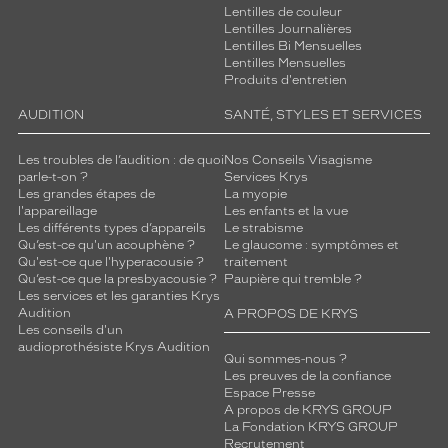
Lentilles de couleur
Lentilles Journalières
Lentilles Bi Mensuelles
Lentilles Mensuelles
Produits d'entretien
AUDITION
SANTÉ, STYLES ET SERVICES
Les troubles de l’audition : de quoi
Nos Conseils Visagisme
parle-t-on ?
Services Krys
Les grandes étapes de
La myopie
l'appareillage
Les enfants et la vue
Les différents types d’appareils
Le strabisme
Qu’est-ce qu'un acouphène ?
Le glaucome : symptômes et
Qu'est-ce que l'hyperacousie ?
traitement
Qu’est-ce que la presbyacousie ?
Paupière qui tremble ?
Les services et les garanties Krys
Audition
A PROPOS DE KRYS
Les conseils d'un
audioprothésiste Krys Audition
Qui sommes-nous ?
Les preuves de la confiance
Espace Presse
A propos de KRYS GROUP
La Fondation KRYS GROUP
Recrutement