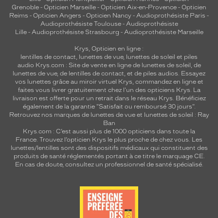
Grenoble
-
Opticien Marseille
-
Opticien Aix-en-Provence
-
Opticien
Reims
-
Opticien Angers
-
Opticien Nancy
-
Audioprothésiste Paris
-
Audioprothésiste Toulouse
-
Audioprothésiste
Lille
-
Audioprothésiste Strasbourg
-
Audioprothésiste Marseille
Krys, Opticien en ligne :
lentilles de contact
,
lunettes de vue
,
lunettes de soleil
et
piles
audio
Krys.com : Site de vente en ligne de lunettes de soleil, de
lunettes de vue, de
lentilles de contact
, et de piles audios. Essayez
vos lunettes grâce au miroir virtuel Krys, commandez en ligne et
faites vous livrer gratuitement chez l'un des opticiens Krys. La
livraison est offerte pour un retrait dans le réseau Krys. Bénéficiez
également de la garantie "Satisfait ou remboursé 30 jours".
Retrouvez nos marques de lunettes de vue et
lunettes de soleil : Ray
Ban
Krys.com : C’est aussi plus de 1000 opticiens dans toute la
France.
Trouvez l’opticien Krys le plus proche de chez vous
. Les
lunettes/lentilles sont des dispositifs médicaux qui constituent des
produits de santé réglementés portant à ce titre le marquage CE.
En cas de doute, consultez un professionnel de santé spécialisé.