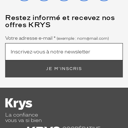
Restez informé et recevez nos
(Ce
champ
offres KRYS
est
Name
obligatoire)
Votre adresse e-mail
*
(exemple : nom@mail.com)
JE M'INSCRIS
La confiance
vous va si bien