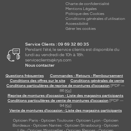
Charte de confidentialité
Mentions Légales
Politique des Cookies
Conditions générales d'utilisation
Accessibilité
Gérer les cookies
Service Clients : 09 69 32 80 35
Pendant l'été, le service clients est disponible du
lundi au vendredi de 10h à 18h.
serviceclients@krys.com
Nous contacter
Questions fréquentes
Commandes - Retours - Remboursement
Conditions des offres sur le site
Conditions générales de vente
Conditions particulières de reprise de montures d’occasion
[PDF —
86
Ko
]
Reprise de montures d’occasion - Liste des magasins participants
Conditions particulières de vente de montures d’occasion
[PDF —
94
Ko
]
Vente de montures d’occasion - Liste des magasins participants
Opticien Paris
-
Opticien Toulouse
-
Opticien Lyon
-
Opticien
Bordeaux
-
Opticien Nantes
-
Opticien Strasbourg
-
Opticien
Lille
-
Opticien Montpellier
-
Opticien Rennes
-
Opticien