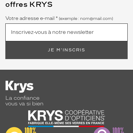
offres KRYS
est
Name
obligatoire)
Votre adresse e-mail
*
(exemple : nom@mail.com)
JE M'INSCRIS
La confiance
vous va si bien