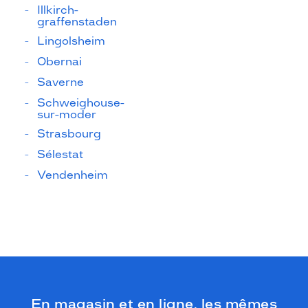
Illkirch-
graffenstaden
Lingolsheim
Obernai
Saverne
Schweighouse-
sur-moder
Strasbourg
Sélestat
Vendenheim
En magasin et en ligne, les mêmes