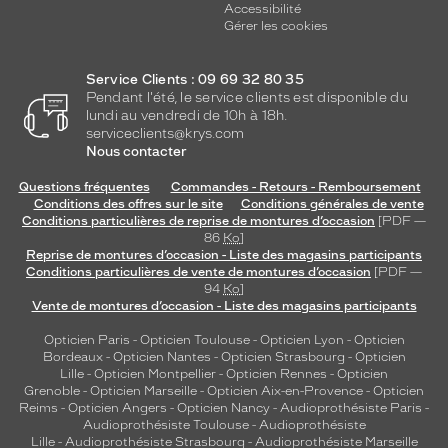
Accessibilité
Gérer les cookies
Service Clients : 09 69 32 80 35
Pendant l'été, le service clients est disponible du
lundi au vendredi de 10h à 18h.
serviceclients@krys.com
Nous contacter
Questions fréquentes
Commandes - Retours - Remboursement
Conditions des offres sur le site
Conditions générales de vente
Conditions particulières de reprise de montures d’occasion
[PDF —
86
Ko
]
Reprise de montures d’occasion - Liste des magasins participants
Conditions particulières de vente de montures d’occasion
[PDF —
94
Ko
]
Vente de montures d’occasion - Liste des magasins participants
Opticien Paris
-
Opticien Toulouse
-
Opticien Lyon
-
Opticien
Bordeaux
-
Opticien Nantes
-
Opticien Strasbourg
-
Opticien
Lille
-
Opticien Montpellier
-
Opticien Rennes
-
Opticien
Grenoble
-
Opticien Marseille
-
Opticien Aix-en-Provence
-
Opticien
Reims
-
Opticien Angers
-
Opticien Nancy
-
Audioprothésiste Paris
-
Audioprothésiste Toulouse
-
Audioprothésiste
Lille
-
Audioprothésiste Strasbourg
-
Audioprothésiste Marseille