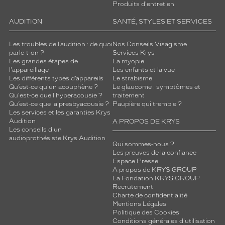
Produits d'entretien
AUDITION
SANTÉ, STYLES ET SERVICES
Les troubles de l’audition : de quoi
Nos Conseils Visagisme
parle-t-on ?
Services Krys
Les grandes étapes de
La myopie
l'appareillage
Les enfants et la vue
Les différents types d’appareils
Le strabisme
Qu’est-ce qu'un acouphène ?
Le glaucome : symptômes et
Qu'est-ce que l'hyperacousie ?
traitement
Qu’est-ce que la presbyacousie ?
Paupière qui tremble ?
Les services et les garanties Krys
Audition
A PROPOS DE KRYS
Les conseils d'un
audioprothésiste Krys Audition
Qui sommes-nous ?
Les preuves de la confiance
Espace Presse
A propos de KRYS GROUP
La Fondation KRYS GROUP
Recrutement
Charte de confidentialité
Mentions Légales
Politique des Cookies
Conditions générales d'utilisation