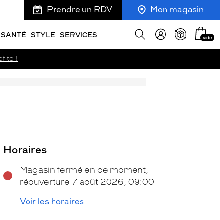
Prendre un RDV
Mon magasin
Mon
Afficher
SANTÉ
STYLE
SERVICES
vide
panie
la
recherche
fite !
Horaires
Magasin fermé en ce moment,
réouverture 7 août 2026, 09:00
Voir les horaires