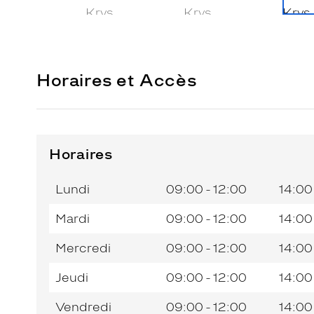
Horaires et Accès
Horaires
Horaires
Jour de
Horaires
de
la
du
l’après-
Lundi
09:00 - 12:00
14:00
semaine
matin
midi
Mardi
09:00 - 12:00
14:00
Mercredi
09:00 - 12:00
14:00
Jeudi
09:00 - 12:00
14:00
Vendredi
09:00 - 12:00
14:00