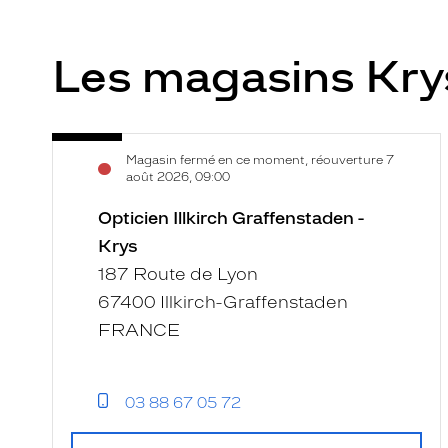
Les magasins Kr
Opticien
Voir
Magasin fermé en ce moment, réouverture 7
Illkirch
la
août 2026, 09:00
Graffenstaden
fiche
-
Opticien Illkirch Graffenstaden -
Krys
Krys
187 Route de Lyon
67400 Illkirch-Graffenstaden
FRANCE
03 88 67 05 72