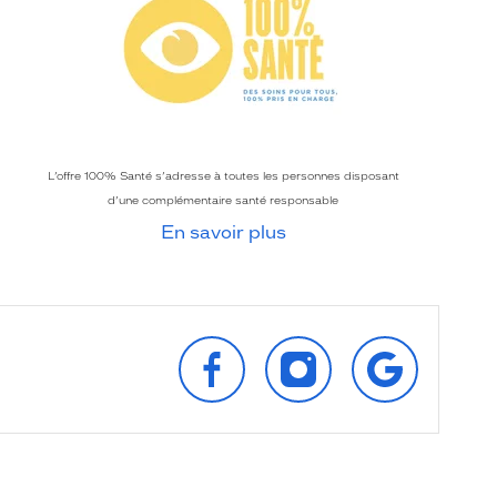
L’offre 100% Santé s’adresse à toutes les personnes disposant
d’une complémentaire santé responsable
En savoir plus
SUIVEZ‑NOUS
SUIVEZ‑NOUS
RETROUVEZ‑
SUR
SUR
SUR
FACEBOOK
INSTAGRAM
GOOGLE