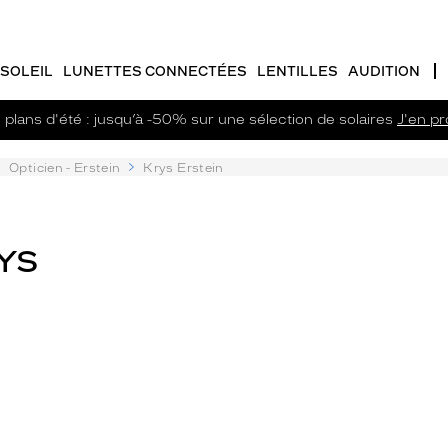
SOLEIL
LUNETTES CONNECTÉES
LENTILLES
AUDITION
plans d'été : jusqu’à -50% sur une sélection de solaires
J'en pro
Opticien - Erstein
Krys Erstein
RYS