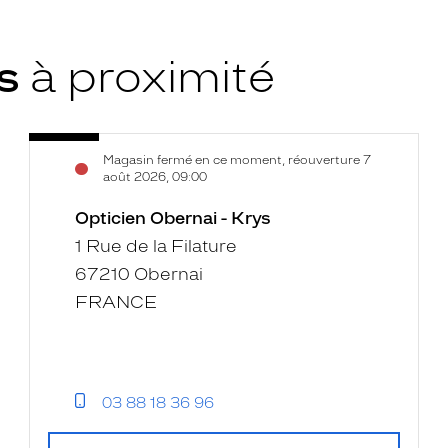
ys
à proximité
Opticien
Voir
Magasin fermé en ce moment, réouverture 7
Obernai
la
août 2026, 09:00
-
fiche
Krys
Opticien Obernai - Krys
1 Rue de la Filature
67210 Obernai
FRANCE
03 88 18 36 96