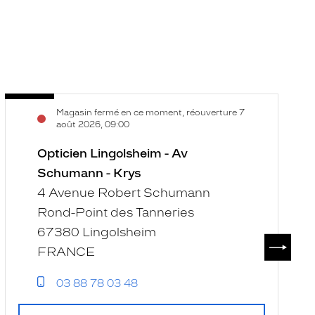
Opticien
O
Voir
V
Magasin fermé en ce moment, réouverture 7
Lingolsheim
S
la
la
août 2026, 09:00
-
-
fiche
f
Av
Opticien Lingolsheim - Av
P
Schumann
-
Schumann - Krys
-
K
4 Avenue Robert Schumann
Krys
Rond-Point des Tanneries
67380 Lingolsheim
SUIVAN
FRANCE
03 88 78 03 48