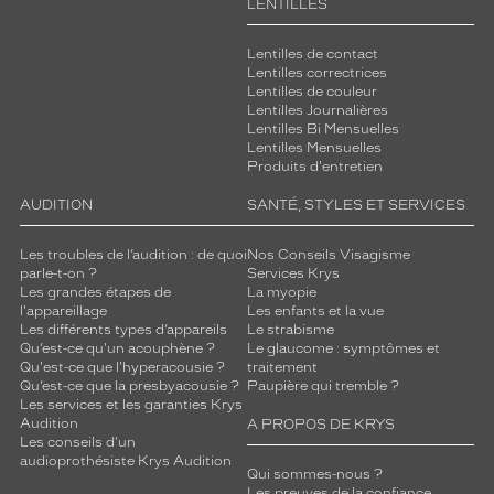
LENTILLES
Lentilles de contact
Lentilles correctrices
Lentilles de couleur
Lentilles Journalières
Lentilles Bi Mensuelles
Lentilles Mensuelles
Produits d'entretien
AUDITION
SANTÉ, STYLES ET SERVICES
Les troubles de l’audition : de quoi
Nos Conseils Visagisme
parle-t-on ?
Services Krys
Les grandes étapes de
La myopie
l'appareillage
Les enfants et la vue
Les différents types d’appareils
Le strabisme
Qu’est-ce qu'un acouphène ?
Le glaucome : symptômes et
Qu'est-ce que l'hyperacousie ?
traitement
Qu’est-ce que la presbyacousie ?
Paupière qui tremble ?
Les services et les garanties Krys
Audition
A PROPOS DE KRYS
Les conseils d'un
audioprothésiste Krys Audition
Qui sommes-nous ?
Les preuves de la confiance