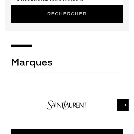
RECHERCHER
Marques
SUIV