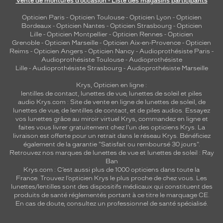
Vente de montures d’occasion - Liste des magasins participants
Opticien Paris
-
Opticien Toulouse
-
Opticien Lyon
-
Opticien
Bordeaux
-
Opticien Nantes
-
Opticien Strasbourg
-
Opticien
Lille
-
Opticien Montpellier
-
Opticien Rennes
-
Opticien
Grenoble
-
Opticien Marseille
-
Opticien Aix-en-Provence
-
Opticien
Reims
-
Opticien Angers
-
Opticien Nancy
-
Audioprothésiste Paris
-
Audioprothésiste Toulouse
-
Audioprothésiste
Lille
-
Audioprothésiste Strasbourg
-
Audioprothésiste Marseille
Krys, Opticien en ligne :
lentilles de contact
,
lunettes de vue
,
lunettes de soleil
et
piles
audio
Krys.com : Site de vente en ligne de lunettes de soleil, de
lunettes de vue, de
lentilles de contact
, et de piles audios. Essayez
vos lunettes grâce au miroir virtuel Krys, commandez en ligne et
faites vous livrer gratuitement chez l'un des opticiens Krys. La
livraison est offerte pour un retrait dans le réseau Krys. Bénéficiez
également de la garantie "Satisfait ou remboursé 30 jours".
Retrouvez nos marques de lunettes de vue et
lunettes de soleil : Ray
Ban
Krys.com : C’est aussi plus de 1000 opticiens dans toute la
France.
Trouvez l’opticien Krys le plus proche de chez vous
. Les
lunettes/lentilles sont des dispositifs médicaux qui constituent des
produits de santé réglementés portant à ce titre le marquage CE.
En cas de doute, consultez un professionnel de santé spécialisé.