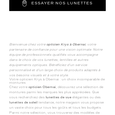
ESSAYER NOS LUNETTES
Bienvenue chez votre
opticien Krys à Obernai
, votre
partenaire de confiance pour une vision optimale. Notre
équipe de professionnels qualifiés vous accompagne
dans le choix de vos lunettes, lentilles et autres
équipements optiques. Bénéficiez d'un service
personnalisé et d'un large choix de produits adaptés à
vos besoins visuels et à votre style.
Votre opticien Krys à Obernai : un choix incomparable de
montures
Chez votre
opticien Obernai
, découvrez une sélection de
montures parmi les marques les plus appréciées. Que
vous recherchiez des
lunettes de vue
élégantes ou des
lunettes de soleil
tendance, notre magasin vous propose
un vaste choix pour tous les goûts et tous les budgets.
Parmi notre sélection, vous trouverez des modèles de