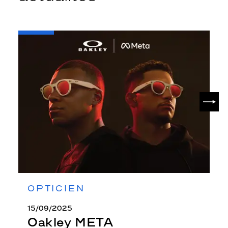
-
Oakley
META
SUIV
OPTICIEN
15/09/2025
Oakley META