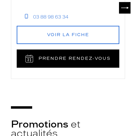
SUIV
03 88 98 63 34
VOIR LA FICHE
PRENDRE RENDEZ‑VOUS
Promotions
et
actualités