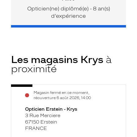
Opticien(ne) diplômé(e) - 8 an(s)
d’expérience
Les magasins Krys
à
proximité
Voir
Opticien
Magasin fermé en ce moment,
la
Erstein
réouverture 6 août 2026, 14:00
fiche
-
Opticien Erstein - Krys
Krys
3 Rue Merciere
67150 Erstein
FRANCE