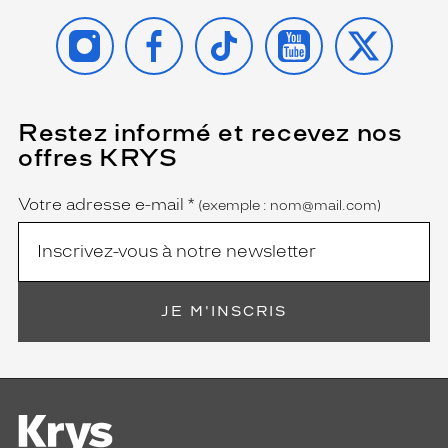
INSTAGRAM
FACEBOOK
TIKTOK
YOUTUBE
X
Restez informé et recevez nos
(Ce
champ
offres KRYS
est
Name
obligatoire)
Votre adresse e-mail
*
(exemple : nom@mail.com)
JE M'INSCRIS