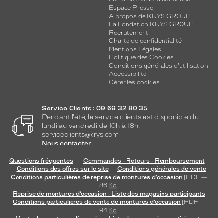
Espace Presse
A propos de KRYS GROUP
La Fondation KRYS GROUP
Recrutement
Charte de confidentialité
Mentions Légales
Politique des Cookies
Conditions générales d'utilisation
Accessibilité
Gérer les cookies
Service Clients : 09 69 32 80 35
Pendant l'été, le service clients est disponible du
lundi au vendredi de 10h à 18h.
serviceclients@krys.com
Nous contacter
Questions fréquentes
Commandes - Retours - Remboursement
Conditions des offres sur le site
Conditions générales de vente
Conditions particulières de reprise de montures d’occasion
[PDF —
86
Ko
]
Reprise de montures d’occasion - Liste des magasins participants
Conditions particulières de vente de montures d’occasion
[PDF —
94
Ko
]