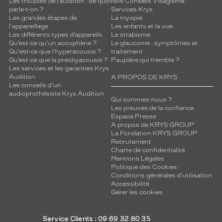
Les troubles de l’audition : de quoi
Nos Conseils Visagisme
parle-t-on ?
Services Krys
Les grandes étapes de
La myopie
l'appareillage
Les enfants et la vue
Les différents types d’appareils
Le strabisme
Qu’est-ce qu'un acouphène ?
Le glaucome : symptômes et
Qu'est-ce que l'hyperacousie ?
traitement
Qu’est-ce que la presbyacousie ?
Paupière qui tremble ?
Les services et les garanties Krys
Audition
A PROPOS DE KRYS
Les conseils d'un
audioprothésiste Krys Audition
Qui sommes-nous ?
Les preuves de la confiance
Espace Presse
A propos de KRYS GROUP
La Fondation KRYS GROUP
Recrutement
Charte de confidentialité
Mentions Légales
Politique des Cookies
Conditions générales d'utilisation
Accessibilité
Gérer les cookies
Service Clients : 09 69 32 80 35