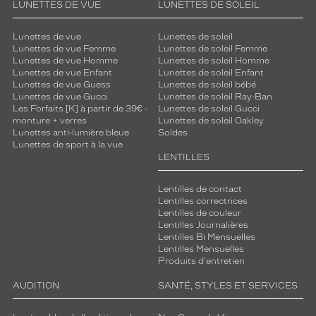
LUNETTES DE VUE
LUNETTES DE SOLEIL
Lunettes de vue
Lunettes de soleil
Lunettes de vue Femme
Lunettes de soleil Femme
Lunettes de vue Homme
Lunettes de soleil Homme
Lunettes de vue Enfant
Lunettes de soleil Enfant
Lunettes de vue Guess
Lunettes de soleil bébé
Lunettes de vue Gucci
Lunettes de soleil Ray-Ban
Les Forfaits [K] à partir de 39€ -
Lunettes de soleil Gucci
monture + verres
Lunettes de soleil Oakley
Lunettes anti-lumière bleue
Soldes
Lunettes de sport à la vue
LENTILLES
Lentilles de contact
Lentilles correctrices
Lentilles de couleur
Lentilles Journalières
Lentilles Bi Mensuelles
Lentilles Mensuelles
Produits d'entretien
AUDITION
SANTÉ, STYLES ET SERVICES