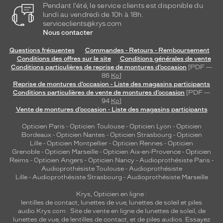
Pendant l'été, le service clients est disponible du
lundi au vendredi de 10h à 18h.
serviceclients@krys.com
Nous contacter
Questions fréquentes
Commandes - Retours - Remboursement
Conditions des offres sur le site
Conditions générales de vente
Conditions particulières de reprise de montures d’occasion
[PDF —
86
Ko
]
Reprise de montures d’occasion - Liste des magasins participants
Conditions particulières de vente de montures d’occasion
[PDF —
94
Ko
]
Vente de montures d’occasion - Liste des magasins participants
Opticien Paris
-
Opticien Toulouse
-
Opticien Lyon
-
Opticien
Bordeaux
-
Opticien Nantes
-
Opticien Strasbourg
-
Opticien
Lille
-
Opticien Montpellier
-
Opticien Rennes
-
Opticien
Grenoble
-
Opticien Marseille
-
Opticien Aix-en-Provence
-
Opticien
Reims
-
Opticien Angers
-
Opticien Nancy
-
Audioprothésiste Paris
-
Audioprothésiste Toulouse
-
Audioprothésiste
Lille
-
Audioprothésiste Strasbourg
-
Audioprothésiste Marseille
Krys, Opticien en ligne :
lentilles de contact
,
lunettes de vue
,
lunettes de soleil
et
piles
audio
Krys.com : Site de vente en ligne de lunettes de soleil, de
lunettes de vue, de
lentilles de contact
, et de piles audios. Essayez