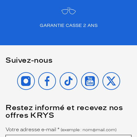
GARANTIE CASSE 2 ANS
Suivez-nous
INSTAGRAM
FACEBOOK
TIKTOK
YOUTUBE
X
Restez informé et recevez nos
(Ce
champ
offres KRYS
est
Name
obligatoire)
Votre adresse e-mail
*
(exemple : nom@mail.com)