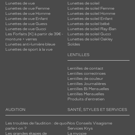
Lunettes de vue
Lunettes de soleil
Lunettes de vue Femme
Lunettes de soleil Femme
Lunettes de vue Homme
Lunettes de soleil Homme
Lunettes de vue Enfant
Lunettes de soleil Enfant
Lunettes de vue Guess
Lunettes de soleil bébé
Lunettes de vue Gucci
Lunettes de soleil Ray-Ban
Les Forfaits [K] à partir de 39€ -
Lunettes de soleil Gucci
monture + verres
Lunettes de soleil Oakley
Lunettes anti-lumière bleue
Soldes
Lunettes de sport à la vue
LENTILLES
Lentilles de contact
Lentilles correctrices
Lentilles de couleur
Lentilles Journalières
Lentilles Bi Mensuelles
Lentilles Mensuelles
Produits d'entretien
AUDITION
SANTÉ, STYLES ET SERVICES
Les troubles de l’audition : de quoi
Nos Conseils Visagisme
parle-t-on ?
Services Krys
Les grandes étapes de
La myopie