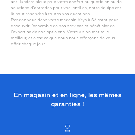
anti-lumière bleue pour votre confort au quotidien ou de
solutions d'entretien pour vos lentilles, notre équipe est
là pour répondre à toutes vos questions.
Rendez-vous dans votre magasin Krys à Sélestat pour
découvrir l'ensemble de nos services et bénéficier de
l'expertise de nos opticiens. Votre vision mérite le
meilleur, et c'est ce que nous nous efforçons de vous
offrir chaque jour.
En magasin et en ligne, les mêmes
garanties !