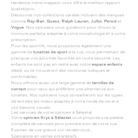
tendance, notre magasin vous offre le meilleur rapport
qualité/prix.
Découvrez nos collections variées incluant des marques
comme
Ray-Ban
,
Guess
,
Ralph Lauren
,
Julbo
,
Persol
et
Vogue
. Nos opticiens vous guideront pour choisir la
monture parfaite, adaptée à votre morphologie et à votre
prescription.
Pour les sportifs, nous proposons également une
gamme de
lunettes de sport
à la vue, vous permettant de
pratiquer vos activités favorites en toute sécurité. Les
enfants ne sont pas en reste avec notre
espace enfants
dédié, où ils trouveront des montures ludiques et
confortables.
Nous offrons aussi une large gamme de
lentilles de
contact
pour ceux qui préfèrent une alternative aux
lunettes. Nos opticiens vous conseilleront sur les types
de lentilles les mieux adaptés à votre mode de vie et à
vos besoins visuels.
Les services de votre opticien à Sélestat
Votre
opticien Krys à Sélestat
vous propose une palette
complète de services pour prendre soin de votre vue :
Examen de vue gratuit sur rendez-vous ;
Spécialiste en verres progressifs ;