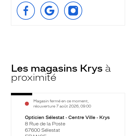
SUIVEZ‑NOUS
RETROUVEZ‑NOUS
SUIVEZ‑NOUS
SUR
SUR
SUR
FACEBOOK
GOOGLE
INSTAGRAM
Les magasins Krys
à
proximité
Voir
Opticien
Magasin fermé en ce moment,
la
Sélestat
réouverture 7 août 2026, 09:00
fiche
-
Opticien Sélestat - Centre Ville - Krys
Centre
8 Rue de la Poste
Ville
67600 Sélestat
-