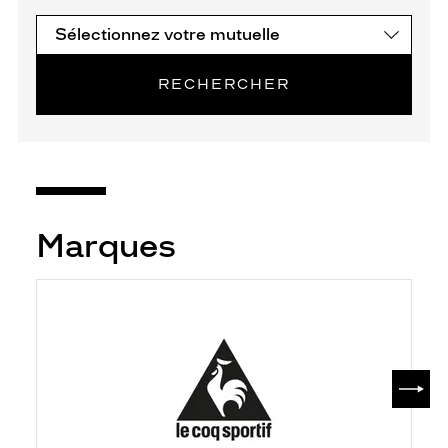
RECHERCHER
Marques
SUIV