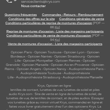
serviceclients@krys.com
Nous contacter
Questions fréquentes
Commandes - Retours - Remboursement
Conditions des offres sur le site
Conditions générales de vente
Conditions particulières de reprise de montures d’occasion
[PDF —
86
Ko
]
Reprise de montures d’occasion - Liste des magasins participants
Conditions particulières de vente de montures d’occasion
[PDF —
94
Ko
]
Vente de montures d’occasion - Liste des magasins participants
Opticien Paris
-
Opticien Toulouse
-
Opticien Lyon
-
Opticien
Bordeaux
-
Opticien Nantes
-
Opticien Strasbourg
-
Opticien
Lille
-
Opticien Montpellier
-
Opticien Rennes
-
Opticien
Grenoble
-
Opticien Marseille
-
Opticien Aix-en-Provence
-
Opticien
Reims
-
Opticien Angers
-
Opticien Nancy
-
Audioprothésiste Paris
-
Audioprothésiste Toulouse
-
Audioprothésiste
Lille
-
Audioprothésiste Strasbourg
-
Audioprothésiste Marseille
Krys, Opticien en ligne :
lentilles de contact
,
lunettes de vue
,
lunettes de soleil
et
piles
audio
Krys.com : Site de vente en ligne de lunettes de soleil, de
lunettes de vue, de
lentilles de contact
, et de piles audios. Essayez
vos lunettes grâce au miroir virtuel Krys, commandez en ligne et
faites vous livrer gratuitement chez l'un des opticiens Krys. La