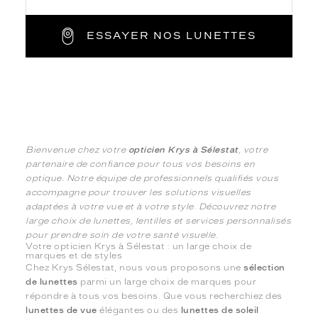
ESSAYER NOS LUNETTES
Bienvenue chez votre
opticien Krys à Sélestat
, votre
partenaire de confiance pour tous vos besoins en
optique. Notre équipe de professionnels qualifiés vous
accompagne pour trouver les solutions visuelles
adaptées à votre vue et à votre style. Découvrez notre
large choix de lunettes, lentilles et services personnalisés
pour prendre soin de votre santé visuelle.
Votre opticien Krys à Sélestat : un large choix de
marques et de styles
Chez Krys Sélestat, nous vous proposons une
sélection
de lunettes
parmi un large choix de marques pour
répondre à tous vos besoins. Que vous recherchiez des
lunettes de vue
élégantes ou des
lunettes de soleil