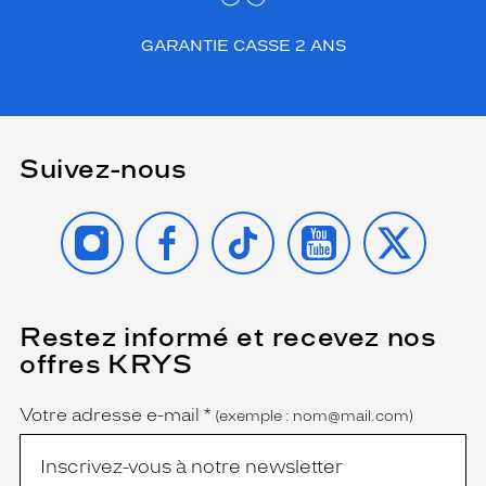
GARANTIE CASSE 2 ANS
Suivez-nous
INSTAGRAM
FACEBOOK
TIKTOK
YOUTUBE
X
Restez informé et recevez nos
(Ce
champ
offres KRYS
est
Name
obligatoire)
Votre adresse e-mail
*
(exemple : nom@mail.com)