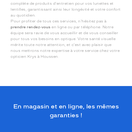
complète de produits d'entretien pour vos lunettes et
lentilles, garantissant ainsi leur longévité et votre confort
au quotidien.
Pour profiter de tous ces services, n'hésitez pas à
prendre rendez-vous
en ligne ou par téléphone. Notre
équipe sera ravie de vous accueillir et de vous conseiller
pour tous vos besoins en optique. Votre santé visuelle
mérite toute notre attention, et c'est avec plaisir que
nous mettrons notre expertise à votre service chez votre
opticien Krys à Houssen.
En magasin et en ligne, les mêmes
garanties !