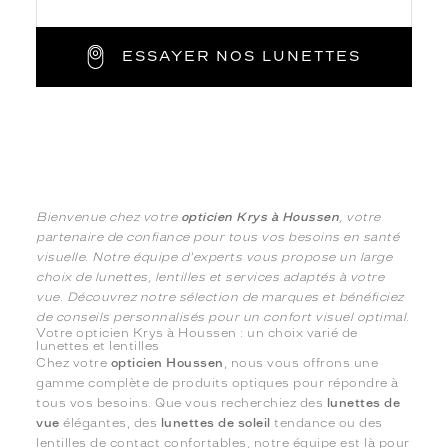
ESSAYER NOS LUNETTES
Bienvenue chez votre
opticien Krys à Houssen
, votre
partenaire de confiance pour tous vos besoins en santé
visuelle. Notre équipe d'experts vous propose un large
choix de lunettes, lentilles et services adaptés à votre
vue. Découvrez notre sélection de marques et bénéficiez
de conseils personnalisés pour un confort visuel optimal.
Votre opticien Krys à Houssen : un choix varié de
lunettes et lentilles
Chez votre
opticien Houssen
, nous vous offrons une
gamme complète de produits optiques pour répondre à
tous vos besoins. Que vous recherchiez des
lunettes de
vue
élégantes, des
lunettes de soleil
tendance ou des
lentilles de contact confortables, notre équipe est là pour