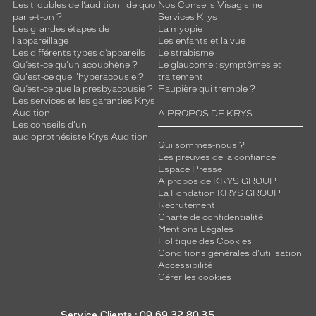
Les troubles de l’audition : de quoi
Nos Conseils Visagisme
parle-t-on ?
Services Krys
Les grandes étapes de
La myopie
l'appareillage
Les enfants et la vue
Les différents types d’appareils
Le strabisme
Qu’est-ce qu'un acouphène ?
Le glaucome : symptômes et
Qu'est-ce que l'hyperacousie ?
traitement
Qu’est-ce que la presbyacousie ?
Paupière qui tremble ?
Les services et les garanties Krys
Audition
A PROPOS DE KRYS
Les conseils d'un
audioprothésiste Krys Audition
Qui sommes-nous ?
Les preuves de la confiance
Espace Presse
A propos de KRYS GROUP
La Fondation KRYS GROUP
Recrutement
Charte de confidentialité
Mentions Légales
Politique des Cookies
Conditions générales d'utilisation
Accessibilité
Gérer les cookies
Service Clients : 09 69 32 80 35