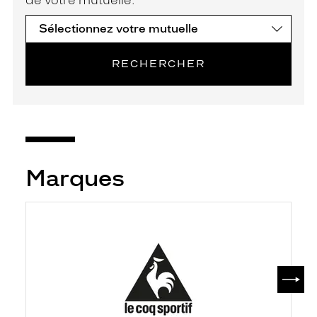
RECHERCHER
Marques
SUIV