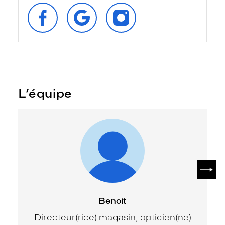
SUIVEZ‑NOUS
RETROUVEZ‑NOUS
SUIVEZ‑NOUS
SUR
SUR
SUR
FACEBOOK
GOOGLE
INSTAGRAM
L’équipe
SUIV
Benoit
Directeur(rice) magasin, opticien(ne)