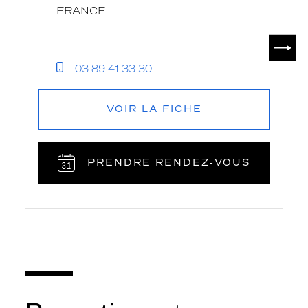
FRANCE
SUIV
03 89 41 33 30
VOIR LA FICHE
PRENDRE RENDEZ‑VOUS