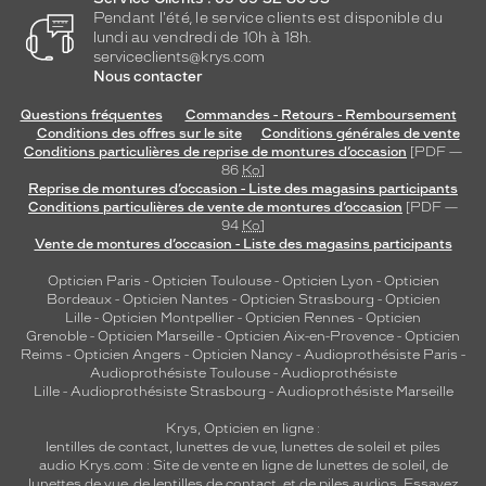
Pendant l'été, le service clients est disponible du
lundi au vendredi de 10h à 18h.
serviceclients@krys.com
Nous contacter
Questions fréquentes
Commandes - Retours - Remboursement
Conditions des offres sur le site
Conditions générales de vente
Conditions particulières de reprise de montures d’occasion
[PDF —
86
Ko
]
Reprise de montures d’occasion - Liste des magasins participants
Conditions particulières de vente de montures d’occasion
[PDF —
94
Ko
]
Vente de montures d’occasion - Liste des magasins participants
Opticien Paris
-
Opticien Toulouse
-
Opticien Lyon
-
Opticien
Bordeaux
-
Opticien Nantes
-
Opticien Strasbourg
-
Opticien
Lille
-
Opticien Montpellier
-
Opticien Rennes
-
Opticien
Grenoble
-
Opticien Marseille
-
Opticien Aix-en-Provence
-
Opticien
Reims
-
Opticien Angers
-
Opticien Nancy
-
Audioprothésiste Paris
-
Audioprothésiste Toulouse
-
Audioprothésiste
Lille
-
Audioprothésiste Strasbourg
-
Audioprothésiste Marseille
Krys, Opticien en ligne :
lentilles de contact
,
lunettes de vue
,
lunettes de soleil
et
piles
audio
Krys.com : Site de vente en ligne de lunettes de soleil, de
lunettes de vue, de
lentilles de contact
, et de piles audios. Essayez