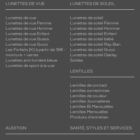
LUNETTES DE VUE
LUNETTES DE SOLEIL
Lunettes de vue
Lunettes de soleil
Lunettes de vue Femme
Lunettes de soleil Femme
Lunettes de vue Homme
Lunettes de soleil Homme
Lunettes de vue Enfant
Lunettes de soleil Enfant
Lunettes de vue Guess
Lunettes de soleil bébé
Lunettes de vue Gucci
Lunettes de soleil Ray-Ban
Les Forfaits [K] à partir de 39€ -
Lunettes de soleil Gucci
monture + verres
Lunettes de soleil Oakley
Lunettes anti-lumière bleue
Soldes
Lunettes de sport à la vue
LENTILLES
Lentilles de contact
Lentilles correctrices
Lentilles de couleur
Lentilles Journalières
Lentilles Bi Mensuelles
Lentilles Mensuelles
Produits d'entretien
AUDITION
SANTÉ, STYLES ET SERVICES