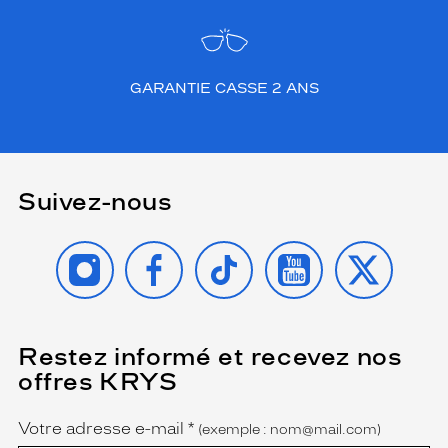
GARANTIE CASSE 2 ANS
Suivez-nous
INSTAGRAM
FACEBOOK
TIKTOK
YOUTUBE
X
Restez informé et recevez nos
(Ce
champ
offres KRYS
est
Name
obligatoire)
Votre adresse e-mail
*
(exemple : nom@mail.com)