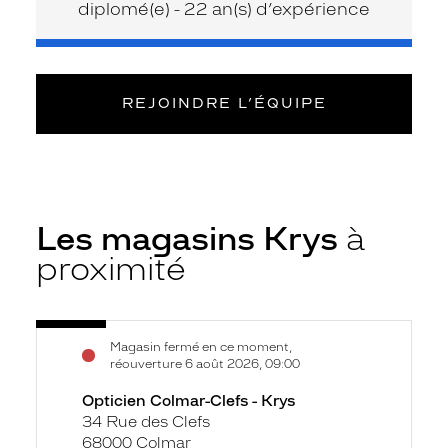
diplomé(e) - 22 an(s) d’expérience
REJOINDRE L’ÉQUIPE
Les magasins Krys
à
proximité
Voir
Opticien
Magasin fermé en ce moment,
la
Colmar-
réouverture 6 août 2026, 09:00
fiche
Clefs
Opticien Colmar-Clefs - Krys
-
34 Rue des Clefs
Krys
68000 Colmar