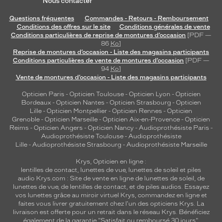
Nous contacter
Questions fréquentes
Commandes - Retours - Remboursement
Conditions des offres sur le site
Conditions générales de vente
Conditions particulières de reprise de montures d’occasion
[PDF —
86
Ko
]
Reprise de montures d’occasion - Liste des magasins participants
Conditions particulières de vente de montures d’occasion
[PDF —
94
Ko
]
Vente de montures d’occasion - Liste des magasins participants
Opticien Paris
-
Opticien Toulouse
-
Opticien Lyon
-
Opticien
Bordeaux
-
Opticien Nantes
-
Opticien Strasbourg
-
Opticien
Lille
-
Opticien Montpellier
-
Opticien Rennes
-
Opticien
Grenoble
-
Opticien Marseille
-
Opticien Aix-en-Provence
-
Opticien
Reims
-
Opticien Angers
-
Opticien Nancy
-
Audioprothésiste Paris
-
Audioprothésiste Toulouse
-
Audioprothésiste
Lille
-
Audioprothésiste Strasbourg
-
Audioprothésiste Marseille
Krys, Opticien en ligne :
lentilles de contact
,
lunettes de vue
,
lunettes de soleil
et
piles
audio
Krys.com : Site de vente en ligne de lunettes de soleil, de
lunettes de vue, de
lentilles de contact
, et de piles audios. Essayez
vos lunettes grâce au miroir virtuel Krys, commandez en ligne et
faites vous livrer gratuitement chez l'un des opticiens Krys. La
livraison est offerte pour un retrait dans le réseau Krys. Bénéficiez
également de la garantie "Satisfait ou remboursé 30 jours".