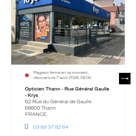
Rue
Général
Gaulle
-
Krys
Magasin fermé en ce moment,
SUIV
réouverture 7 août 2026, 09:00
Opticien Thann - Rue Général Gaulle
- Krys
62 Rue du Général de Gaulle
68800 Thann
FRANCE
03 89 37 82 64