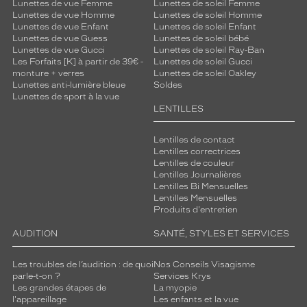
Lunettes de vue Femme
Lunettes de soleil Femme
Lunettes de vue Homme
Lunettes de soleil Homme
Lunettes de vue Enfant
Lunettes de soleil Enfant
Lunettes de vue Guess
Lunettes de soleil bébé
Lunettes de vue Gucci
Lunettes de soleil Ray-Ban
Les Forfaits [K] à partir de 39€ -
Lunettes de soleil Gucci
monture + verres
Lunettes de soleil Oakley
Lunettes anti-lumière bleue
Soldes
Lunettes de sport à la vue
LENTILLES
Lentilles de contact
Lentilles correctrices
Lentilles de couleur
Lentilles Journalières
Lentilles Bi Mensuelles
Lentilles Mensuelles
Produits d'entretien
AUDITION
SANTÉ, STYLES ET SERVICES
Les troubles de l’audition : de quoi
Nos Conseils Visagisme
parle-t-on ?
Services Krys
Les grandes étapes de
La myopie
l'appareillage
Les enfants et la vue