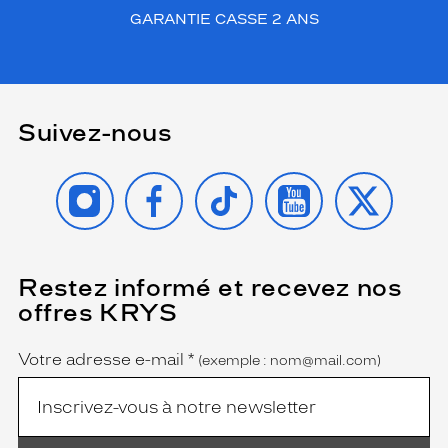
GARANTIE CASSE 2 ANS
Suivez-nous
INSTAGRAM
FACEBOOK
TIKTOK
YOUTUBE
X
Restez informé et recevez nos
(Ce
champ
offres KRYS
est
Name
obligatoire)
Votre adresse e-mail
*
(exemple : nom@mail.com)