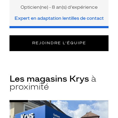
Opticien(ne) - 8 an(s) d’expérience
Expert en adaptation lentilles de contact
REJOINDRE L’ÉQUIPE
Les magasins Krys
à
proximité
Voir
Opticien
la
Thann
fiche
-