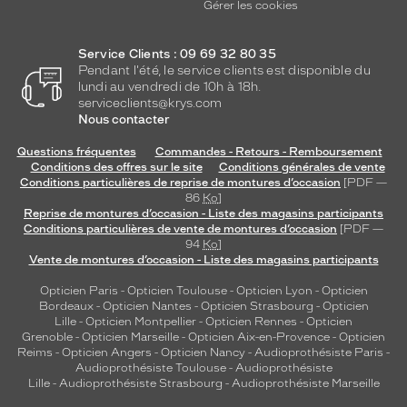
Gérer les cookies
Service Clients : 09 69 32 80 35
Pendant l'été, le service clients est disponible du
lundi au vendredi de 10h à 18h.
serviceclients@krys.com
Nous contacter
Questions fréquentes
Commandes - Retours - Remboursement
Conditions des offres sur le site
Conditions générales de vente
Conditions particulières de reprise de montures d’occasion
[PDF —
86
Ko
]
Reprise de montures d’occasion - Liste des magasins participants
Conditions particulières de vente de montures d’occasion
[PDF —
94
Ko
]
Vente de montures d’occasion - Liste des magasins participants
Opticien Paris
-
Opticien Toulouse
-
Opticien Lyon
-
Opticien
Bordeaux
-
Opticien Nantes
-
Opticien Strasbourg
-
Opticien
Lille
-
Opticien Montpellier
-
Opticien Rennes
-
Opticien
Grenoble
-
Opticien Marseille
-
Opticien Aix-en-Provence
-
Opticien
Reims
-
Opticien Angers
-
Opticien Nancy
-
Audioprothésiste Paris
-
Audioprothésiste Toulouse
-
Audioprothésiste
Lille
-
Audioprothésiste Strasbourg
-
Audioprothésiste Marseille