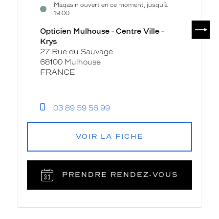
Magasin ouvert en ce moment, jusqu’à
19:00
SUIV
Opticien Mulhouse - Centre Ville -
Krys
27 Rue du Sauvage
68100 Mulhouse
FRANCE
03 89 59 56 99
VOIR LA FICHE
PRENDRE RENDEZ‑VOUS