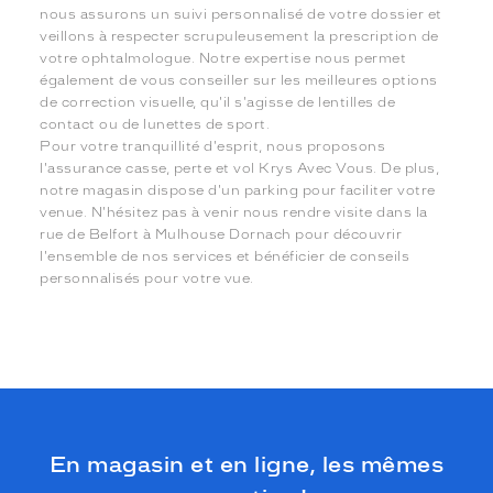
nous assurons un suivi personnalisé de votre dossier et
veillons à respecter scrupuleusement la prescription de
votre ophtalmologue. Notre expertise nous permet
également de vous conseiller sur les meilleures options
de correction visuelle, qu'il s'agisse de lentilles de
contact ou de lunettes de sport.
Pour votre tranquillité d'esprit, nous proposons
l'assurance casse, perte et vol Krys Avec Vous. De plus,
notre magasin dispose d'un parking pour faciliter votre
venue. N'hésitez pas à venir nous rendre visite dans la
rue de Belfort à Mulhouse Dornach pour découvrir
l'ensemble de nos services et bénéficier de conseils
personnalisés pour votre vue.
En magasin et en ligne, les mêmes