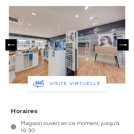
PRÉCÉDENT
SUIV
VISITE VIRTUELLE
Horaires
Magasin ouvert en ce moment, jusqu’à
19:30