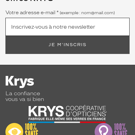
obligatoire)
Votre adresse e-mail
*
(exemple : nom@mail.com)
JE M'INSCRIS
La confiance
vous va si bien