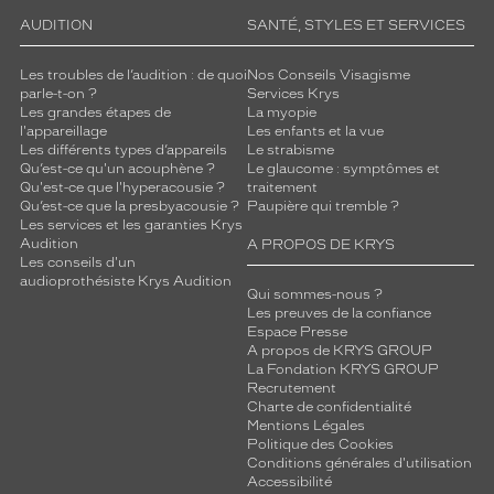
AUDITION
SANTÉ, STYLES ET SERVICES
Les troubles de l’audition : de quoi
Nos Conseils Visagisme
parle-t-on ?
Services Krys
Les grandes étapes de
La myopie
l'appareillage
Les enfants et la vue
Les différents types d’appareils
Le strabisme
Qu’est-ce qu'un acouphène ?
Le glaucome : symptômes et
Qu'est-ce que l'hyperacousie ?
traitement
Qu’est-ce que la presbyacousie ?
Paupière qui tremble ?
Les services et les garanties Krys
Audition
A PROPOS DE KRYS
Les conseils d'un
audioprothésiste Krys Audition
Qui sommes-nous ?
Les preuves de la confiance
Espace Presse
A propos de KRYS GROUP
La Fondation KRYS GROUP
Recrutement
Charte de confidentialité
Mentions Légales
Politique des Cookies
Conditions générales d'utilisation
Accessibilité