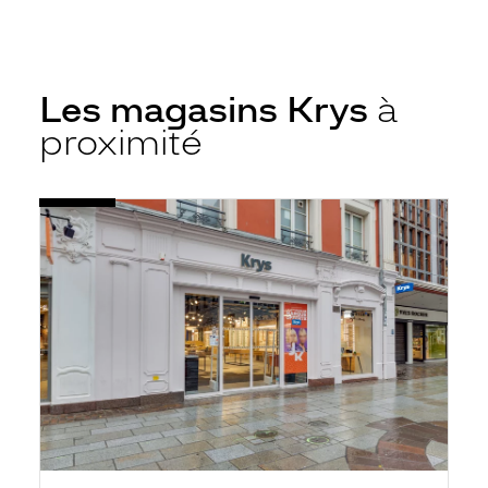
Les magasins Krys
à
proximité
Voir
Opticien
la
Mulhouse
fiche
-
Centre
Ville
-
Krys