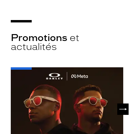
Promotions
et
actualités
-
Oakley
META
SUIV