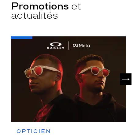
Promotions
et
actualités
-
Oakley
META
SUIV
OPTICIEN