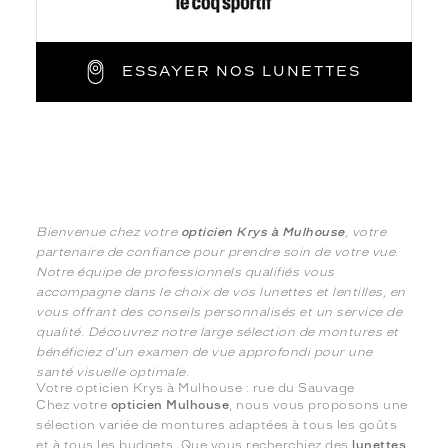
ESSAYER NOS LUNETTES
Bienvenue chez votre
opticien Krys à Mulhouse
, votre
partenaire de confiance pour prendre soin de votre vue.
Notre équipe de professionnels qualifiés vous
accompagne dans le choix de vos lunettes et lentilles, en
vous offrant des conseils personnalisés et un service de
qualité. Découvrez notre large sélection de montures et
bénéficiez d'un examen de vue approfondi pour une
santé visuelle optimale.
Votre opticien Krys à Mulhouse : rue du Sauvage
Chez votre
opticien Mulhouse
, nous vous proposons une
sélection variée de montures adaptées à tous les goûts
et à tous les budgets. Que vous recherchiez des
lunettes