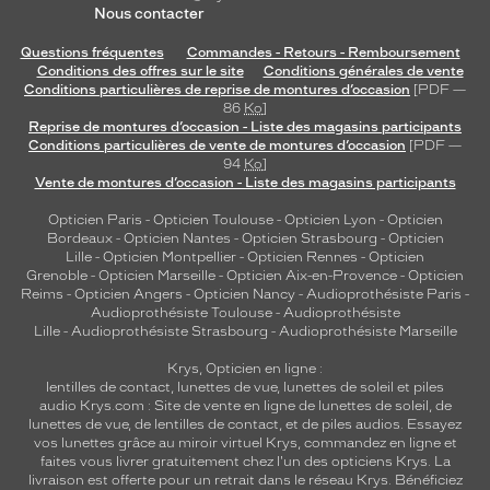
Nous contacter
Questions fréquentes
Commandes - Retours - Remboursement
Conditions des offres sur le site
Conditions générales de vente
Conditions particulières de reprise de montures d’occasion
[PDF —
86
Ko
]
Reprise de montures d’occasion - Liste des magasins participants
Conditions particulières de vente de montures d’occasion
[PDF —
94
Ko
]
Vente de montures d’occasion - Liste des magasins participants
Opticien Paris
-
Opticien Toulouse
-
Opticien Lyon
-
Opticien
Bordeaux
-
Opticien Nantes
-
Opticien Strasbourg
-
Opticien
Lille
-
Opticien Montpellier
-
Opticien Rennes
-
Opticien
Grenoble
-
Opticien Marseille
-
Opticien Aix-en-Provence
-
Opticien
Reims
-
Opticien Angers
-
Opticien Nancy
-
Audioprothésiste Paris
-
Audioprothésiste Toulouse
-
Audioprothésiste
Lille
-
Audioprothésiste Strasbourg
-
Audioprothésiste Marseille
Krys, Opticien en ligne :
lentilles de contact
,
lunettes de vue
,
lunettes de soleil
et
piles
audio
Krys.com : Site de vente en ligne de lunettes de soleil, de
lunettes de vue, de
lentilles de contact
, et de piles audios. Essayez
vos lunettes grâce au miroir virtuel Krys, commandez en ligne et
faites vous livrer gratuitement chez l'un des opticiens Krys. La
livraison est offerte pour un retrait dans le réseau Krys. Bénéficiez