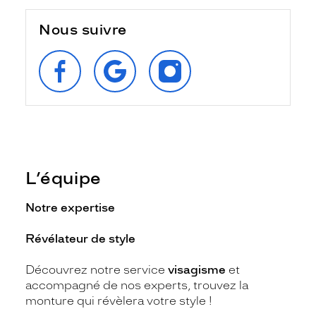
Nous suivre
SUIVEZ‑NOUS
RETROUVEZ‑NOUS
SUIVEZ‑NOUS
SUR
SUR
SUR
FACEBOOK
GOOGLE
INSTAGRAM
L’équipe
Notre expertise
Révélateur de style
Découvrez notre service
visagisme
et
accompagné de nos experts, trouvez la
monture qui révèlera votre style !