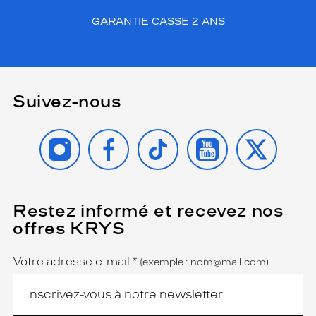
GARANTIE CASSE 2 ANS
Suivez-nous
INSTAGRAM
FACEBOOK
TIKTOK
YOUTUBE
X
Restez informé et recevez nos
(Ce
champ
offres KRYS
est
Name
obligatoire)
Votre adresse e-mail
*
(exemple : nom@mail.com)