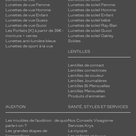
Lunettes de vue Femme
Lunettes de soleil Femme
Lunettes de vue Homme
Lunettes de soleil Homme
Lunettes de vue Enfant
Lunettes de soleil Enfant
Lunettes de vue Guess
Lunettes de soleil bébé
Lunettes de vue Gucci
Lunettes de soleil Ray-Ban
Les Forfaits [K] à partir de 39€ -
Lunettes de soleil Gucci
monture + verres
Lunettes de soleil Oakley
Lunettes anti-lumière bleue
Soldes
Lunettes de sport à la vue
LENTILLES
Lentilles de contact
Lentilles correctrices
Lentilles de couleur
Lentilles Journalières
Lentilles Bi Mensuelles
Lentilles Mensuelles
Produits d'entretien
AUDITION
SANTÉ, STYLES ET SERVICES
Les troubles de l’audition : de quoi
Nos Conseils Visagisme
parle-t-on ?
Services Krys
Les grandes étapes de
La myopie
l'appareillage
Les enfants et la vue