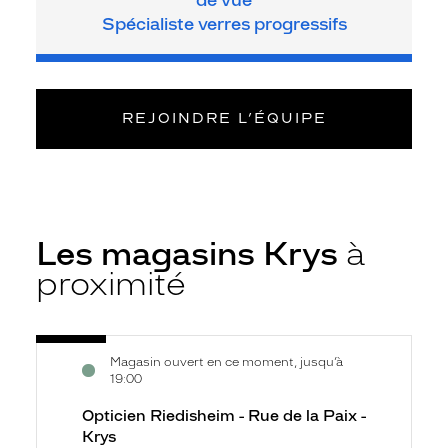
Spécialiste verres progressifs
REJOINDRE L’ÉQUIPE
Les magasins Krys
à
proximité
Voir
Opticien
Magasin ouvert en ce moment, jusqu’à
la
Riedisheim
19:00
fiche
-
Opticien Riedisheim - Rue de la Paix -
Rue
Krys
de