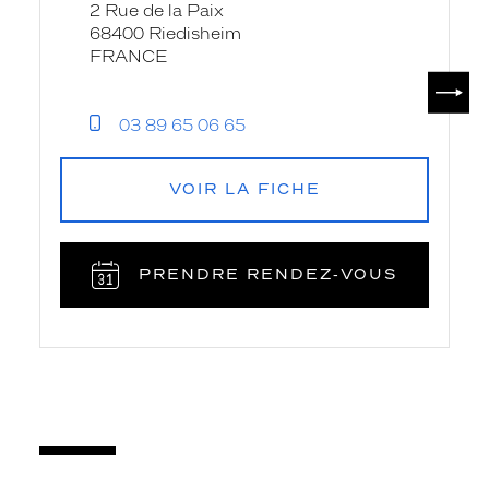
2 Rue de la Paix
la
68400 Riedisheim
Paix
FRANCE
-
SUIV
Krys
03 89 65 06 65
VOIR LA FICHE
PRENDRE RENDEZ‑VOUS