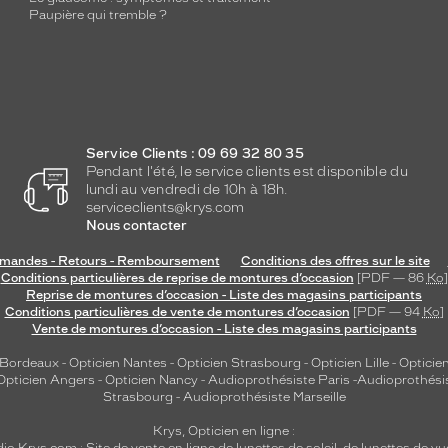
Paupière qui tremble ?
Service Clients : 09 69 32 80 35
Pendant l'été, le service clients est disponible du
lundi au vendredi de 10h à 18h.
serviceclients@krys.com
Nous contacter
andes - Retours - Remboursement
Conditions des offres sur le site
Conditions particulières de reprise de montures d’occasion
[PDF — 86
Ko
]
Reprise de montures d’occasion - Liste des magasins participants
Conditions particulières de vente de montures d’occasion
[PDF — 94
Ko
]
Vente de montures d’occasion - Liste des magasins participants
 Bordeaux
-
Opticien Nantes
-
Opticien Strasbourg
-
Opticien Lille
-
Opticien
Opticien Angers
-
Opticien Nancy
-
Audioprothésiste Paris
-
Audioprothési
Strasbourg
-
Audioprothésiste Marseille
Krys, Opticien en ligne :