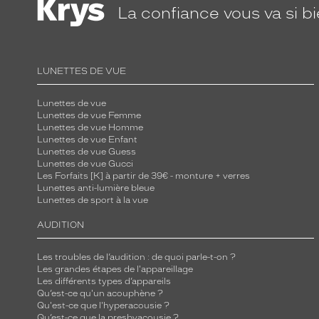
La confiance
vous va si b
LUNETTES DE VUE
Lunettes de vue
Lunettes de vue Femme
Lunettes de vue Homme
Lunettes de vue Enfant
Lunettes de vue Guess
Lunettes de vue Gucci
Les Forfaits [K] à partir de 39€ - monture + verres
Lunettes anti-lumière bleue
Lunettes de sport à la vue
AUDITION
Les troubles de l’audition : de quoi parle-t-on ?
Les grandes étapes de l'appareillage
Les différents types d’appareils
Qu’est-ce qu'un acouphène ?
Qu'est-ce que l'hyperacousie ?
Qu’est-ce que la presbyacousie ?