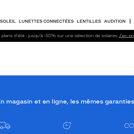
SOLEIL
LUNETTES CONNECTÉES
LENTILLES
AUDITION
plans d'été : jusqu’à -50% sur une sélection de solaires
J'en pro
n magasin et en ligne, les mêmes garanties