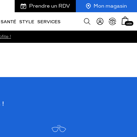
Prendre un RDV
Mon magasin
Mon
Afficher
SANTÉ
STYLE
SERVICES
vide
panie
la
recherche
fite !
 !