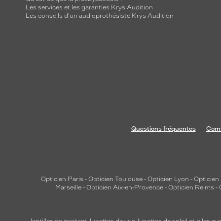
Les services et les garanties Krys Audition
Les conseils d'un audioprothésiste Krys Audition
Questions fréquentes
Comm
Opticien Paris
-
Opticien Toulouse
-
Opticien Lyon
-
Opticien
Marseille
-
Opticien Aix-en-Provence
-
Opticien Reims
-