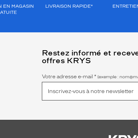
N EN MAGASIN
LIVRAISON RAPIDE*
ENTRETIEN
ATUITE
(Ce
Restez informé et recev
champ
offres KRYS
est
Name
obligatoire)
Votre adresse e-mail
*
(exemple : nom@ma