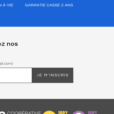
 À VIE
GARANTIE CASSE 2 ANS
ez nos
il.com)
JE M'INSCRIS