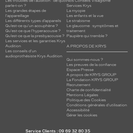
Les troubles de l’audition : de quoi
Nos Conseils Visagisme
parle-t-on ?
Services Krys
Les grandes étapes de
La myopie
l'appareillage
Les enfants et la vue
Les différents types d’appareils
Le strabisme
Qu’est-ce qu'un acouphène ?
Le glaucome : symptômes et
Qu'est-ce que l'hyperacousie ?
traitement
Qu’est-ce que la presbyacousie ?
Paupière qui tremble ?
Les services et les garanties Krys
Audition
A PROPOS DE KRYS
Les conseils d'un
audioprothésiste Krys Audition
Qui sommes-nous ?
Les preuves de la confiance
Espace Presse
A propos de KRYS GROUP
La Fondation KRYS GROUP
Recrutement
Charte de confidentialité
Mentions Légales
Politique des Cookies
Conditions générales d'utilisation
Accessibilité
Gérer les cookies
Service Clients : 09 69 32 80 35