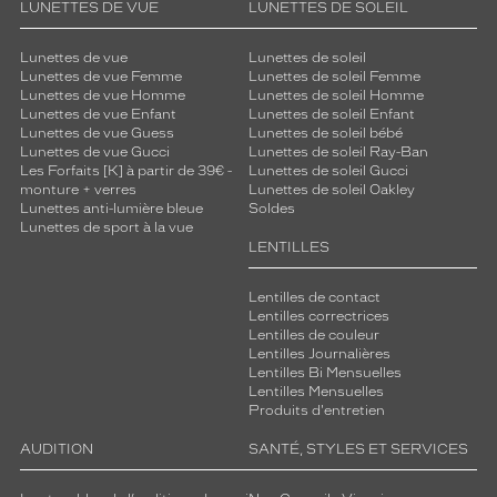
LUNETTES DE VUE
LUNETTES DE SOLEIL
Lunettes de vue
Lunettes de soleil
Lunettes de vue Femme
Lunettes de soleil Femme
Lunettes de vue Homme
Lunettes de soleil Homme
Lunettes de vue Enfant
Lunettes de soleil Enfant
Lunettes de vue Guess
Lunettes de soleil bébé
Lunettes de vue Gucci
Lunettes de soleil Ray-Ban
Les Forfaits [K] à partir de 39€ -
Lunettes de soleil Gucci
monture + verres
Lunettes de soleil Oakley
Lunettes anti-lumière bleue
Soldes
Lunettes de sport à la vue
LENTILLES
Lentilles de contact
Lentilles correctrices
Lentilles de couleur
Lentilles Journalières
Lentilles Bi Mensuelles
Lentilles Mensuelles
Produits d'entretien
AUDITION
SANTÉ, STYLES ET SERVICES