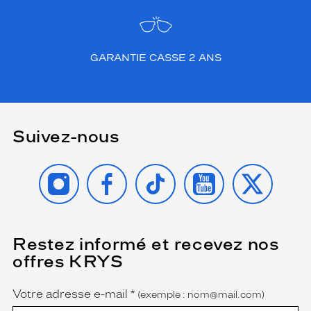
GARANTIE CASSE 2 ANS
Suivez-nous
INSTAGRAM
FACEBOOK
TIKTOK
YOUTUBE
X
Restez informé et recevez nos
(Ce
champ
offres KRYS
est
Name
obligatoire)
Votre adresse e-mail
*
(exemple : nom@mail.com)