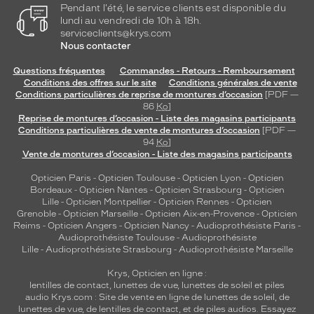
Pendant l'été, le service clients est disponible du
lundi au vendredi de 10h à 18h.
serviceclients@krys.com
Nous contacter
Questions fréquentes
Commandes - Retours - Remboursement
Conditions des offres sur le site
Conditions générales de vente
Conditions particulières de reprise de montures d’occasion
[PDF —
86
Ko
]
Reprise de montures d’occasion - Liste des magasins participants
Conditions particulières de vente de montures d’occasion
[PDF —
94
Ko
]
Vente de montures d’occasion - Liste des magasins participants
Opticien Paris
-
Opticien Toulouse
-
Opticien Lyon
-
Opticien
Bordeaux
-
Opticien Nantes
-
Opticien Strasbourg
-
Opticien
Lille
-
Opticien Montpellier
-
Opticien Rennes
-
Opticien
Grenoble
-
Opticien Marseille
-
Opticien Aix-en-Provence
-
Opticien
Reims
-
Opticien Angers
-
Opticien Nancy
-
Audioprothésiste Paris
-
Audioprothésiste Toulouse
-
Audioprothésiste
Lille
-
Audioprothésiste Strasbourg
-
Audioprothésiste Marseille
Krys, Opticien en ligne :
lentilles de contact
,
lunettes de vue
,
lunettes de soleil
et
piles
audio
Krys.com : Site de vente en ligne de lunettes de soleil, de
lunettes de vue, de
lentilles de contact
, et de piles audios. Essayez