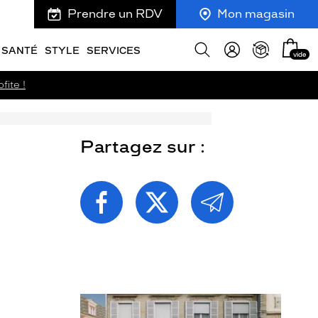
Prendre un RDV
Mon magasin
Mon
Afficher
SANTÉ
STYLE
SERVICES
vide
panie
la
recherche
fite !
Partagez sur :
PARTAGEZ
PARTAGEZ
PARTAGEZ
CETTE
CETTE
CETTE
PAGE
PAGE
PAGE
SUR
SUR
PAR
FACEBOOK
TWITTER
E-
MAIL