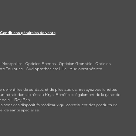
Conditions générales de vente
 Montpellier
-
Opticien Rennes
-
Opticien Grenoble
-
Opticien
ste Toulouse
-
Audioprothésiste Lille
-
Audioprothésiste
e, de
lentilles de contact
, et de piles audios. Essayez vos lunettes
 un retrait dans le réseau Krys. Bénéficiez également de la garantie
e soleil : Ray Ban
lles sont des dispositifs médicaux qui constituent des produits de
l de santé spécialisé.