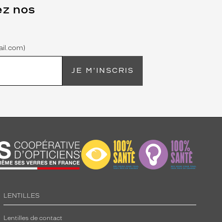
ez nos
il.com)
JE M'INSCRIS
LENTILLES
Lentilles de contact