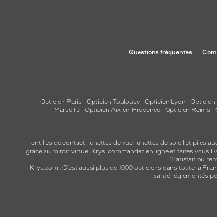
Questions fréquentes
Comm
Opticien Paris
-
Opticien Toulouse
-
Opticien Lyon
-
Opticien
Marseille
-
Opticien Aix-en-Provence
-
Opticien Reims
-
lentilles de contact
,
lunettes de vue
,
lunettes de soleil
et
piles au
grâce au miroir virtuel Krys, commandez en ligne et faites vous liv
"Satisfait ou r
Krys.com : C’est aussi plus de 1000 opticiens dans toute la Fra
santé réglementés por