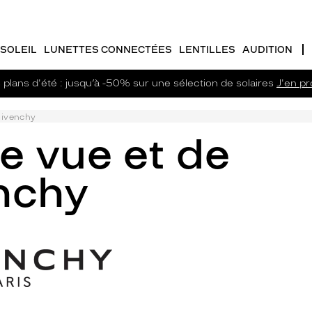
SOLEIL
LUNETTES CONNECTÉES
LENTILLES
AUDITION
plans d'été : jusqu’à -50% sur une sélection de solaires
J'en pro
ivenchy
e vue et de
enchy