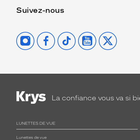
Suivez-nous
INSTAGRAM
FACEBOOK
TIKTOK
YOUTUBE
X
La confiance
vous va si b
LUNETTES DE VUE
Lunettes de vue