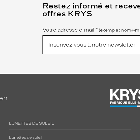
(Ce
Restez informé et recev
champ
offres KRYS
est
Name
obligatoire)
Votre adresse e-mail
*
(exemple : nom@ma
ien
LUNETTES DE SOLEIL
Lunettes de soleil