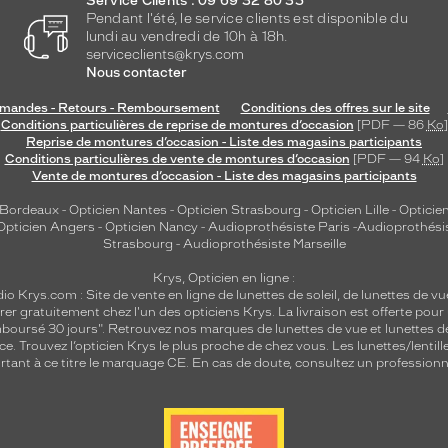
Service Clients : 09 69 32 80 35
Pendant l'été, le service clients est disponible du
lundi au vendredi de 10h à 18h.
serviceclients@krys.com
Nous contacter
andes - Retours - Remboursement
Conditions des offres sur le site
Conditions particulières de reprise de montures d’occasion
[PDF — 86
Ko
]
Reprise de montures d’occasion - Liste des magasins participants
Conditions particulières de vente de montures d’occasion
[PDF — 94
Ko
]
Vente de montures d’occasion - Liste des magasins participants
 Bordeaux
-
Opticien Nantes
-
Opticien Strasbourg
-
Opticien Lille
-
Opticien
Opticien Angers
-
Opticien Nancy
-
Audioprothésiste Paris
-
Audioprothési
Strasbourg
-
Audioprothésiste Marseille
Krys, Opticien en ligne :
dio
Krys.com : Site de vente en ligne de lunettes de soleil, de lunettes de vu
rer gratuitement chez l'un des opticiens Krys. La livraison est offerte pour
emboursé 30 jours". Retrouvez nos marques de lunettes de vue et
lunettes d
nce.
Trouvez l’opticien Krys le plus proche de chez vous
. Les lunettes/lenti
tant à ce titre le marquage CE. En cas de doute, consultez un professionne