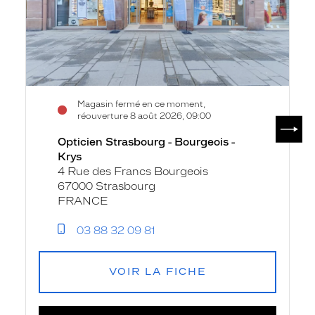
Krys
Magasin fermé en ce moment,
réouverture 8 août 2026, 09:00
SUIV
Opticien Strasbourg - Bourgeois -
Krys
4 Rue des Francs Bourgeois
67000 Strasbourg
FRANCE
03 88 32 09 81
VOIR LA FICHE