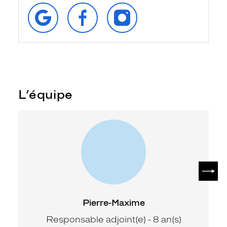
RETROUVEZ‑NOUS
SUIVEZ‑NOUS
SUIVEZ‑NOUS
SUR
SUR
SUR
GOOGLE
FACEBOOK
INSTAGRAM
L’équipe
SUIV
Pierre-Maxime
Responsable adjoint(e) - 8 an(s)