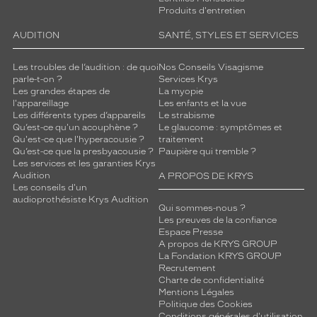
Produits d'entretien
AUDITION
SANTÉ, STYLES ET SERVICES
Les troubles de l’audition : de quoi
Nos Conseils Visagisme
parle-t-on ?
Services Krys
Les grandes étapes de
La myopie
l'appareillage
Les enfants et la vue
Les différents types d’appareils
Le strabisme
Qu’est-ce qu'un acouphène ?
Le glaucome : symptômes et
Qu'est-ce que l'hyperacousie ?
traitement
Qu’est-ce que la presbyacousie ?
Paupière qui tremble ?
Les services et les garanties Krys
Audition
A PROPOS DE KRYS
Les conseils d'un
audioprothésiste Krys Audition
Qui sommes-nous ?
Les preuves de la confiance
Espace Presse
A propos de KRYS GROUP
La Fondation KRYS GROUP
Recrutement
Charte de confidentialité
Mentions Légales
Politique des Cookies
Conditions générales d'utilisation