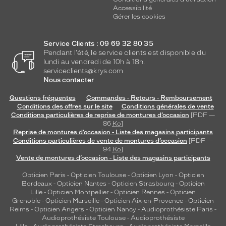
Accessibilité
Gérer les cookies
Service Clients : 09 69 32 80 35
Pendant l'été, le service clients est disponible du
lundi au vendredi de 10h à 18h.
serviceclients@krys.com
Nous contacter
Questions fréquentes
Commandes - Retours - Remboursement
Conditions des offres sur le site
Conditions générales de vente
Conditions particulières de reprise de montures d’occasion
[PDF —
86
Ko
]
Reprise de montures d’occasion - Liste des magasins participants
Conditions particulières de vente de montures d’occasion
[PDF —
94
Ko
]
Vente de montures d’occasion - Liste des magasins participants
Opticien Paris
-
Opticien Toulouse
-
Opticien Lyon
-
Opticien
Bordeaux
-
Opticien Nantes
-
Opticien Strasbourg
-
Opticien
Lille
-
Opticien Montpellier
-
Opticien Rennes
-
Opticien
Grenoble
-
Opticien Marseille
-
Opticien Aix-en-Provence
-
Opticien
Reims
-
Opticien Angers
-
Opticien Nancy
-
Audioprothésiste Paris
-
Audioprothésiste Toulouse
-
Audioprothésiste