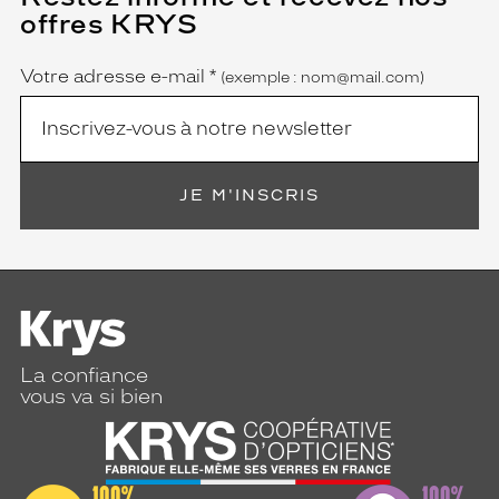
champ
offres KRYS
est
Name
obligatoire)
Votre adresse e-mail
*
(exemple : nom@mail.com)
JE M'INSCRIS
La confiance
vous va si bien