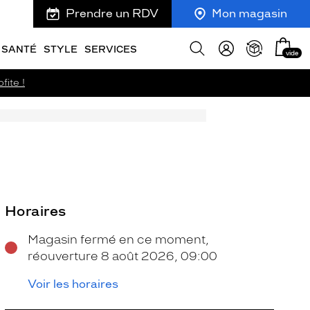
Prendre un RDV
Mon magasin
Mon
Afficher
SANTÉ
STYLE
SERVICES
vide
panie
la
recherche
fite !
Horaires
Magasin fermé en ce moment,
réouverture 8 août 2026, 09:00
Voir les horaires