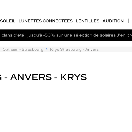
SOLEIL
LUNETTES CONNECTÉES
LENTILLES
AUDITION
plans d'été : jusqu’à -50% sur une sélection de solaires
J'en pro
Opticien - Strasbourg
Krys Strasbourg - Anvers
- ANVERS - KRYS