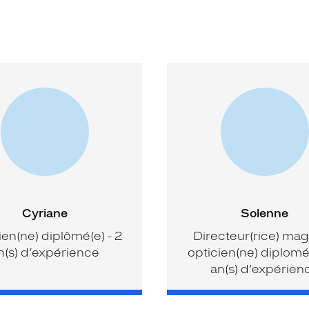
Cyriane
Solenne
ien(ne) diplômé(e) - 2
Directeur(rice) mag
n(s) d’expérience
opticien(ne) diplomé(
an(s) d’expérien