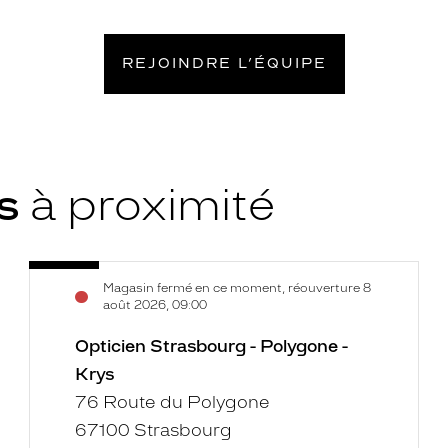
REJOINDRE L’ÉQUIPE
ys
à proximité
Opticien
Voir
Magasin fermé en ce moment, réouverture 8
Strasbourg
la
août 2026, 09:00
-
fiche
Polygone
Opticien Strasbourg - Polygone -
-
Krys
Krys
76 Route du Polygone
67100 Strasbourg