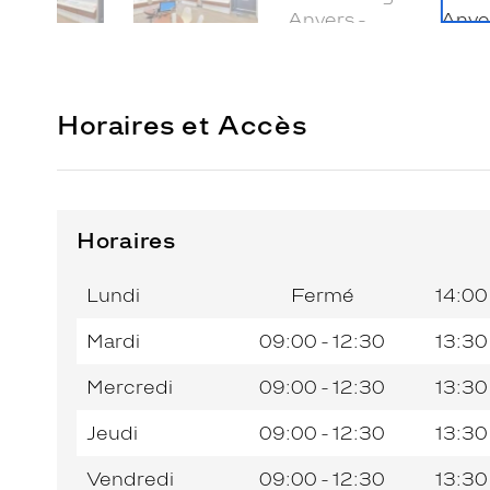
Horaires et Accès
Horaires
Horaires
Jour de
Horaires
de
la
du
l’après-
Lundi
Fermé
14:00
semaine
matin
midi
Mardi
09:00 - 12:30
13:30
Mercredi
09:00 - 12:30
13:30
Jeudi
09:00 - 12:30
13:30
Vendredi
09:00 - 12:30
13:30