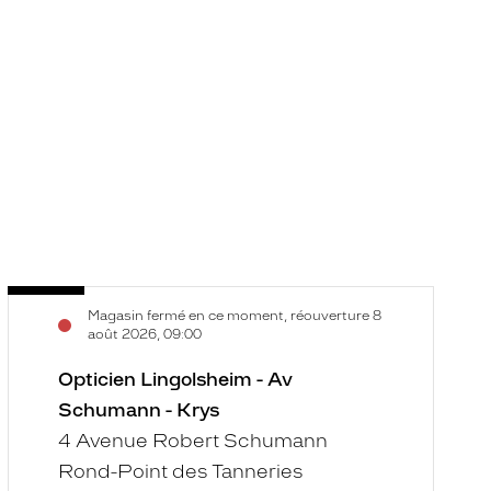
Opticien
O
Voir
V
Magasin fermé en ce moment, réouverture 8
Lingolsheim
Il
la
la
août 2026, 09:00
-
G
fiche
f
Av
Opticien Lingolsheim - Av
-
Schumann
K
Schumann - Krys
-
4 Avenue Robert Schumann
Krys
Rond-Point des Tanneries