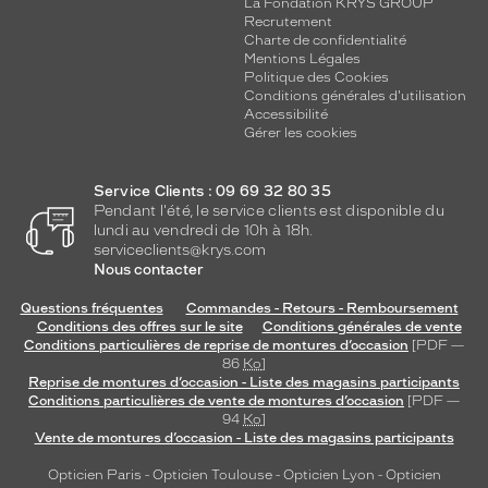
La Fondation KRYS GROUP
Recrutement
Charte de confidentialité
Mentions Légales
Politique des Cookies
Conditions générales d'utilisation
Accessibilité
Gérer les cookies
Service Clients : 09 69 32 80 35
Pendant l'été, le service clients est disponible du
lundi au vendredi de 10h à 18h.
serviceclients@krys.com
Nous contacter
Questions fréquentes
Commandes - Retours - Remboursement
Conditions des offres sur le site
Conditions générales de vente
Conditions particulières de reprise de montures d’occasion
[PDF —
86
Ko
]
Reprise de montures d’occasion - Liste des magasins participants
Conditions particulières de vente de montures d’occasion
[PDF —
94
Ko
]
Vente de montures d’occasion - Liste des magasins participants
Opticien Paris
-
Opticien Toulouse
-
Opticien Lyon
-
Opticien