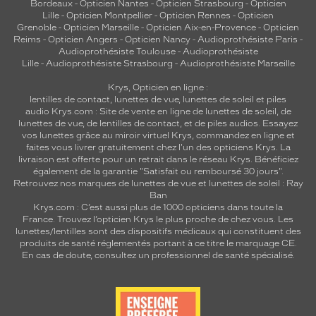
Bordeaux
-
Opticien Nantes
-
Opticien Strasbourg
-
Opticien
Lille
-
Opticien Montpellier
-
Opticien Rennes
-
Opticien
Grenoble
-
Opticien Marseille
-
Opticien Aix-en-Provence
-
Opticien
Reims
-
Opticien Angers
-
Opticien Nancy
-
Audioprothésiste Paris
-
Audioprothésiste Toulouse
-
Audioprothésiste
Lille
-
Audioprothésiste Strasbourg
-
Audioprothésiste Marseille
Krys, Opticien en ligne :
lentilles de contact
,
lunettes de vue
,
lunettes de soleil
et
piles
audio
Krys.com : Site de vente en ligne de lunettes de soleil, de
lunettes de vue, de
lentilles de contact
, et de piles audios. Essayez
vos lunettes grâce au miroir virtuel Krys, commandez en ligne et
faites vous livrer gratuitement chez l'un des opticiens Krys. La
livraison est offerte pour un retrait dans le réseau Krys. Bénéficiez
également de la garantie "Satisfait ou remboursé 30 jours".
Retrouvez nos marques de lunettes de vue et
lunettes de soleil : Ray
Ban
Krys.com : C’est aussi plus de 1000 opticiens dans toute la
France.
Trouvez l’opticien Krys le plus proche de chez vous
. Les
lunettes/lentilles sont des dispositifs médicaux qui constituent des
produits de santé réglementés portant à ce titre le marquage CE.
En cas de doute, consultez un professionnel de santé spécialisé.