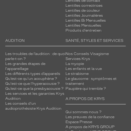
Lentilles de contact
Lentilles correctrices
Lentilles de couleur
Lentilles Journalières
Lentilles Bi Mensuelles
Lentilles Mensuelles
Produits d'entretien
AUDITION
SANTÉ, STYLES ET SERVICES
Les troubles de l’audition : de quoi
Nos Conseils Visagisme
parle-t-on ?
Services Krys
Les grandes étapes de
La myopie
l'appareillage
Les enfants et la vue
Les différents types d’appareils
Le strabisme
Qu’est-ce qu'un acouphène ?
Le glaucome : symptômes et
Qu'est-ce que l'hyperacousie ?
traitement
Qu’est-ce que la presbyacousie ?
Paupière qui tremble ?
Les services et les garanties Krys
Audition
A PROPOS DE KRYS
Les conseils d'un
audioprothésiste Krys Audition
Qui sommes-nous ?
Les preuves de la confiance
Espace Presse
A propos de KRYS GROUP