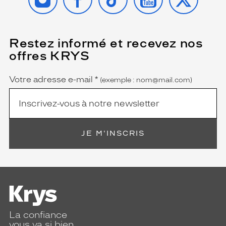
Restez informé et recevez nos
(Ce
champ
offres KRYS
est
Name
obligatoire)
Votre adresse e-mail
*
(exemple : nom@mail.com)
JE M'INSCRIS
La confiance
vous va si bien