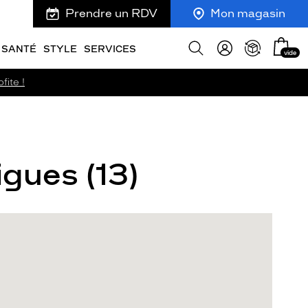
Prendre un RDV
Mon magasin
Mon
Afficher
SANTÉ
STYLE
SERVICES
vide
panie
la
recherche
fite !
igues (13)