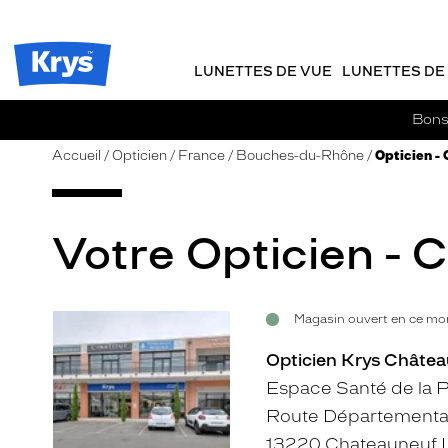
m
J
ER AU
TENU
y
e
CIPAL
Opticien
K
r
Krys
r
e
LUNETTES DE VUE
LUNETTES DE 
-
y
-
s
c
La
Bons 
o
confiance
m
vous
Accueil
Opticien
France
Bouches-du-Rhône
Opticien -
m
va
a
si
n
bien
d
Votre Opticien - 
e
Magasin ouvert en ce mom
Voir
la
Opticien Krys Châtea
fiche
Espace Santé de la P
Route Départementa
13220 Chateauneuf L