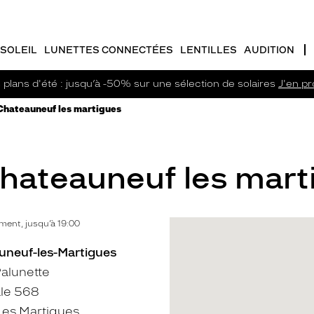
SOLEIL
LUNETTES CONNECTÉES
LENTILLES
AUDITION
plans d'été : jusqu’à -50% sur une sélection de solaires
J'en pro
 Chateauneuf les martigues
Chateauneuf les mart
ent, jusqu’à 19:00
uneuf-les-Martigues
alunette
le 568
es Martigues