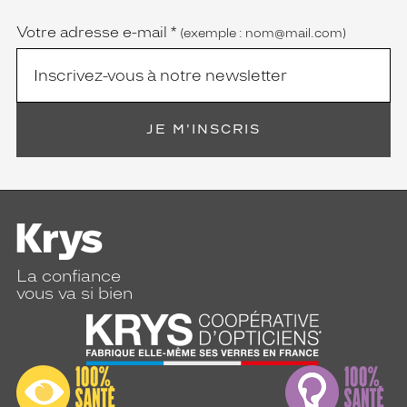
obligatoire)
Votre adresse e-mail
*
(exemple : nom@mail.com)
JE M'INSCRIS
La confiance
vous va si bien