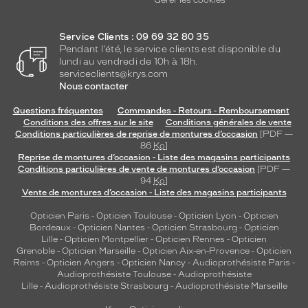
Gérer les cookies
Service Clients : 09 69 32 80 35
Pendant l'été, le service clients est disponible du
lundi au vendredi de 10h à 18h.
serviceclients@krys.com
Nous contacter
Questions fréquentes
Commandes - Retours - Remboursement
Conditions des offres sur le site
Conditions générales de vente
Conditions particulières de reprise de montures d’occasion
[PDF —
86
Ko
]
Reprise de montures d’occasion - Liste des magasins participants
Conditions particulières de vente de montures d’occasion
[PDF —
94
Ko
]
Vente de montures d’occasion - Liste des magasins participants
Opticien Paris
-
Opticien Toulouse
-
Opticien Lyon
-
Opticien
Bordeaux
-
Opticien Nantes
-
Opticien Strasbourg
-
Opticien
Lille
-
Opticien Montpellier
-
Opticien Rennes
-
Opticien
Grenoble
-
Opticien Marseille
-
Opticien Aix-en-Provence
-
Opticien
Reims
-
Opticien Angers
-
Opticien Nancy
-
Audioprothésiste Paris
-
Audioprothésiste Toulouse
-
Audioprothésiste
Lille
-
Audioprothésiste Strasbourg
-
Audioprothésiste Marseille