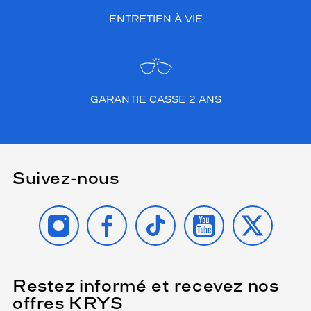
ENTRETIEN À VIE
GARANTIE CASSE 2 ANS
Suivez-nous
INSTAGRAM
FACEBOOK
TIKTOK
YOUTUBE
X
Restez informé et recevez nos
(Ce
champ
offres KRYS
est
Name