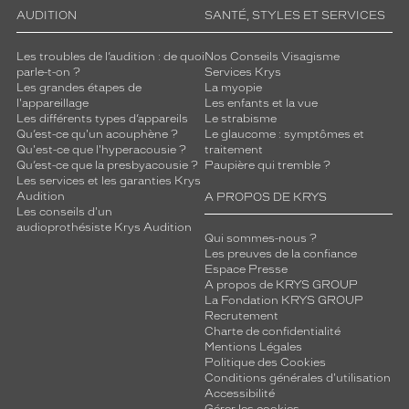
AUDITION
SANTÉ, STYLES ET SERVICES
Les troubles de l’audition : de quoi
Nos Conseils Visagisme
parle-t-on ?
Services Krys
Les grandes étapes de
La myopie
l'appareillage
Les enfants et la vue
Les différents types d’appareils
Le strabisme
Qu’est-ce qu'un acouphène ?
Le glaucome : symptômes et
Qu'est-ce que l'hyperacousie ?
traitement
Qu’est-ce que la presbyacousie ?
Paupière qui tremble ?
Les services et les garanties Krys
Audition
A PROPOS DE KRYS
Les conseils d'un
audioprothésiste Krys Audition
Qui sommes-nous ?
Les preuves de la confiance
Espace Presse
A propos de KRYS GROUP
La Fondation KRYS GROUP
Recrutement
Charte de confidentialité
Mentions Légales
Politique des Cookies
Conditions générales d'utilisation
Accessibilité