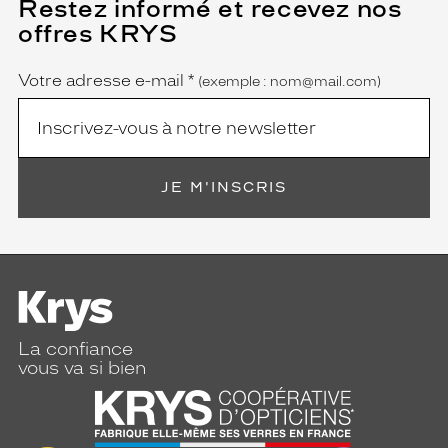
Restez informé et recevez nos
(Ce
champ
offres KRYS
est
Name
obligatoire)
Votre adresse e-mail
*
(exemple : nom@mail.com)
JE M'INSCRIS
La confiance
vous va si bien