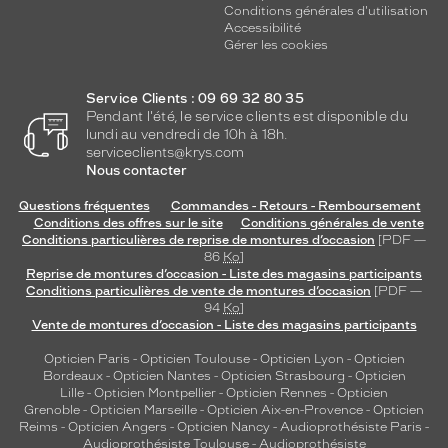
Conditions générales d'utilisation
Accessibilité
Gérer les cookies
Service Clients : 09 69 32 80 35
Pendant l'été, le service clients est disponible du
lundi au vendredi de 10h à 18h.
serviceclients@krys.com
Nous contacter
Questions fréquentes
Commandes - Retours - Remboursement
Conditions des offres sur le site
Conditions générales de vente
Conditions particulières de reprise de montures d’occasion
[PDF —
86
Ko
]
Reprise de montures d’occasion - Liste des magasins participants
Conditions particulières de vente de montures d’occasion
[PDF —
94
Ko
]
Vente de montures d’occasion - Liste des magasins participants
Opticien Paris
-
Opticien Toulouse
-
Opticien Lyon
-
Opticien
Bordeaux
-
Opticien Nantes
-
Opticien Strasbourg
-
Opticien
Lille
-
Opticien Montpellier
-
Opticien Rennes
-
Opticien
Grenoble
-
Opticien Marseille
-
Opticien Aix-en-Provence
-
Opticien
Reims
-
Opticien Angers
-
Opticien Nancy
-
Audioprothésiste Paris
-
Audioprothésiste Toulouse
-
Audioprothésiste