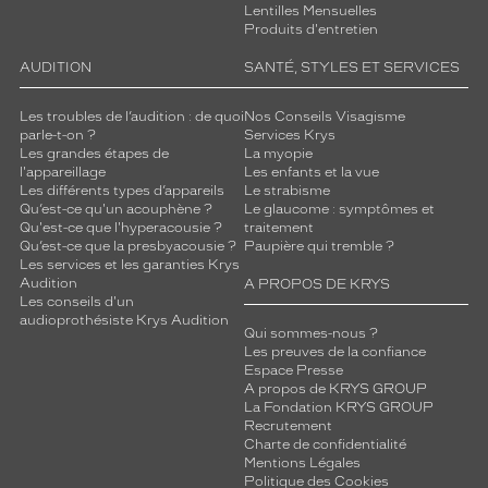
Lentilles Mensuelles
Produits d'entretien
AUDITION
SANTÉ, STYLES ET SERVICES
Les troubles de l’audition : de quoi
Nos Conseils Visagisme
parle-t-on ?
Services Krys
Les grandes étapes de
La myopie
l'appareillage
Les enfants et la vue
Les différents types d’appareils
Le strabisme
Qu’est-ce qu'un acouphène ?
Le glaucome : symptômes et
Qu'est-ce que l'hyperacousie ?
traitement
Qu’est-ce que la presbyacousie ?
Paupière qui tremble ?
Les services et les garanties Krys
Audition
A PROPOS DE KRYS
Les conseils d'un
audioprothésiste Krys Audition
Qui sommes-nous ?
Les preuves de la confiance
Espace Presse
A propos de KRYS GROUP
La Fondation KRYS GROUP
Recrutement
Charte de confidentialité
Mentions Légales
Politique des Cookies