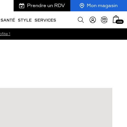
Prendre un RDV
Mon magasin
Mon
Afficher
SANTÉ
STYLE
SERVICES
vide
panie
la
recherche
fite !