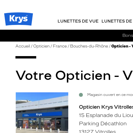
m
J
ER AU
TENU
y
e
CIPAL
Opticien
K
r
Krys
r
e
LUNETTES DE VUE
LUNETTES DE 
-
y
-
s
c
La
Bons 
o
confiance
m
vous
Accueil
Opticien
France
Bouches-du-Rhône
Opticien - 
m
va
a
si
n
bien
d
Votre Opticien - Vi
e
Magasin ouvert en ce mom
Voir
la
Opticien Krys Vitrolle
fiche
15 Esplanade du Liou
Parking Décathlon
13127 Vitrolles