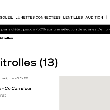
SOLEIL
LUNETTES CONNECTÉES
LENTILLES
AUDITION
plans d'été : jusqu’à -50% sur une sélection de solaires
J'en pro
Vitrolles
trolles (13)
ent, jusqu’à 19:00
s - Cc Carrefour
rat