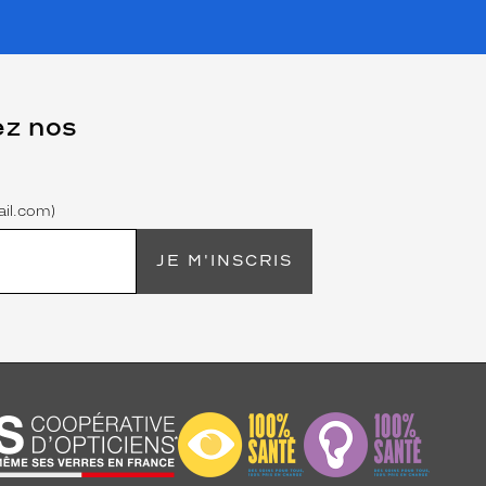
ez nos
il.com)
JE M'INSCRIS