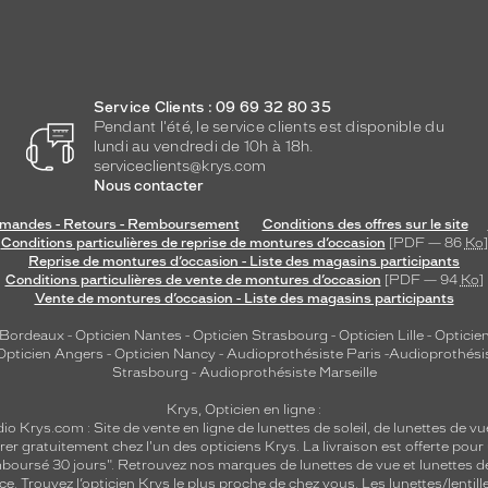
Service Clients : 09 69 32 80 35
Pendant l'été, le service clients est disponible du
lundi au vendredi de 10h à 18h.
serviceclients@krys.com
Nous contacter
andes - Retours - Remboursement
Conditions des offres sur le site
Conditions particulières de reprise de montures d’occasion
[PDF — 86
Ko
]
Reprise de montures d’occasion - Liste des magasins participants
Conditions particulières de vente de montures d’occasion
[PDF — 94
Ko
]
Vente de montures d’occasion - Liste des magasins participants
 Bordeaux
-
Opticien Nantes
-
Opticien Strasbourg
-
Opticien Lille
-
Opticien
Opticien Angers
-
Opticien Nancy
-
Audioprothésiste Paris
-
Audioprothési
Strasbourg
-
Audioprothésiste Marseille
Krys, Opticien en ligne :
dio
Krys.com : Site de vente en ligne de lunettes de soleil, de lunettes de vu
rer gratuitement chez l'un des opticiens Krys. La livraison est offerte pour
emboursé 30 jours". Retrouvez nos marques de lunettes de vue et
lunettes d
nce.
Trouvez l’opticien Krys le plus proche de chez vous
. Les lunettes/lenti