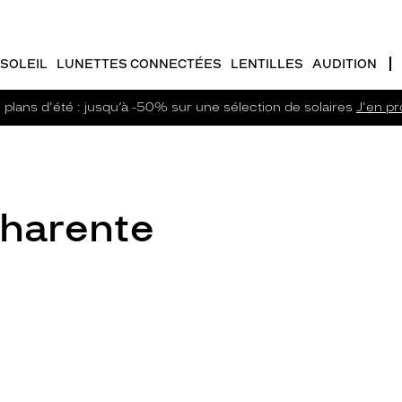
SOLEIL
LUNETTES CONNECTÉES
LENTILLES
AUDITION
plans d'été : jusqu’à -50% sur une sélection de solaires
J'en pro
Charente