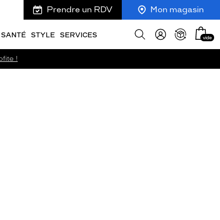
Prendre un RDV
Mon magasin
Mon
Afficher
SANTÉ
STYLE
SERVICES
vide
panie
la
recherche
fite !