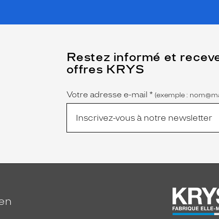
(Ce
Restez informé et recev
champ
offres KRYS
est
Name
obligatoire)
Votre adresse e-mail
*
(exemple : nom@ma
ien