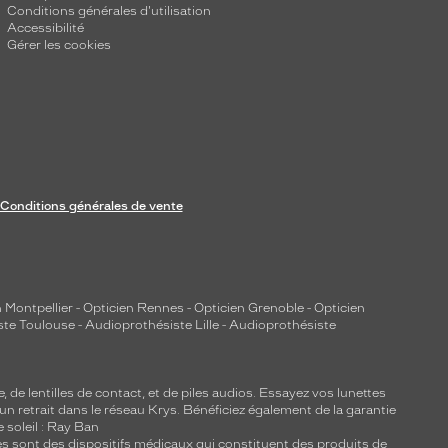
Conditions générales d'utilisation
Accessibilité
Gérer les cookies
Conditions générales de vente
 Montpellier
-
Opticien Rennes
-
Opticien Grenoble
-
Opticien
ste Toulouse
-
Audioprothésiste Lille
-
Audioprothésiste
e, de
lentilles de contact
, et de piles audios. Essayez vos lunettes
 un retrait dans le réseau Krys. Bénéficiez également de la garantie
e soleil : Ray Ban
lles sont des dispositifs médicaux qui constituent des produits de