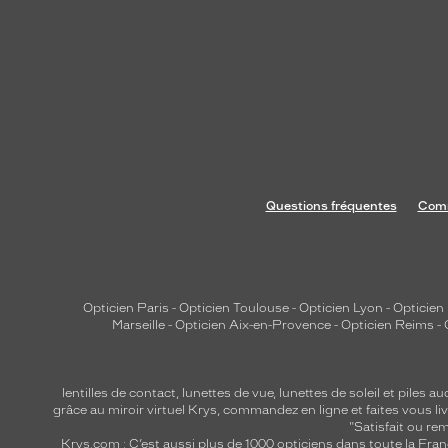
Questions fréquentes
Comm
Opticien Paris
-
Opticien Toulouse
-
Opticien Lyon
-
Opticien
Marseille
-
Opticien Aix-en-Provence
-
Opticien Reims
-
lentilles de contact
,
lunettes de vue
,
lunettes de soleil
et
piles au
grâce au miroir virtuel Krys, commandez en ligne et faites vous liv
"Satisfait ou r
Krys.com : C’est aussi plus de 1000 opticiens dans toute la Fra