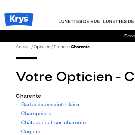
m
J
ER AU
TENU
y
e
CIPAL
Opticien
K
r
Krys
r
e
LUNETTES DE VUE
LUNETTES DE 
-
y
-
s
c
La
Bons 
o
confiance
m
vous
Accueil
Opticien
France
Charente
m
va
a
si
n
bien
d
Votre Opticien - 
e
Charente
Barbezieux-saint-hilaire
Champniers
Châteauneuf-sur-charente
Cognac