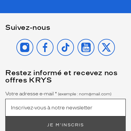
Suivez-nous
INSTAGRAM
FACEBOOK
TIKTOK
YOUTUBE
X
Restez informé et recevez nos
(Ce
champ
offres KRYS
est
Name
obligatoire)
Votre adresse e-mail
*
(exemple : nom@mail.com)
JE M'INSCRIS