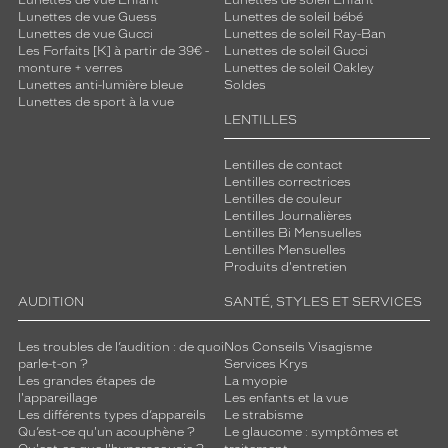
Lunettes de vue Enfant
Lunettes de soleil Enfant
Lunettes de vue Guess
Lunettes de soleil bébé
Lunettes de vue Gucci
Lunettes de soleil Ray-Ban
Les Forfaits [K] à partir de 39€ -
Lunettes de soleil Gucci
monture + verres
Lunettes de soleil Oakley
Lunettes anti-lumière bleue
Soldes
Lunettes de sport à la vue
LENTILLES
Lentilles de contact
Lentilles correctrices
Lentilles de couleur
Lentilles Journalières
Lentilles Bi Mensuelles
Lentilles Mensuelles
Produits d'entretien
AUDITION
SANTÉ, STYLES ET SERVICES
Les troubles de l’audition : de quoi
Nos Conseils Visagisme
parle-t-on ?
Services Krys
Les grandes étapes de
La myopie
l'appareillage
Les enfants et la vue
Les différents types d’appareils
Le strabisme
Qu’est-ce qu'un acouphène ?
Le glaucome : symptômes et