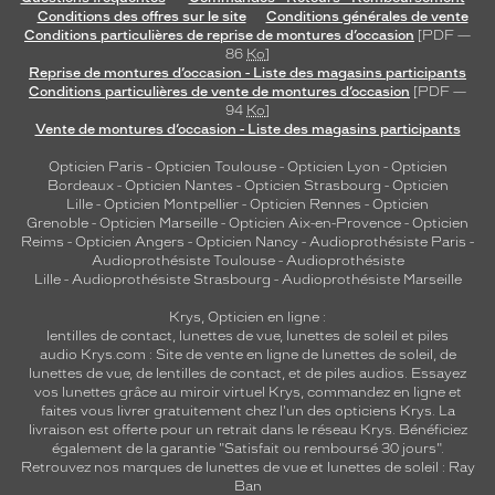
Conditions des offres sur le site
Conditions générales de vente
Conditions particulières de reprise de montures d’occasion
[PDF —
86
Ko
]
Reprise de montures d’occasion - Liste des magasins participants
Conditions particulières de vente de montures d’occasion
[PDF —
94
Ko
]
Vente de montures d’occasion - Liste des magasins participants
Opticien Paris
-
Opticien Toulouse
-
Opticien Lyon
-
Opticien
Bordeaux
-
Opticien Nantes
-
Opticien Strasbourg
-
Opticien
Lille
-
Opticien Montpellier
-
Opticien Rennes
-
Opticien
Grenoble
-
Opticien Marseille
-
Opticien Aix-en-Provence
-
Opticien
Reims
-
Opticien Angers
-
Opticien Nancy
-
Audioprothésiste Paris
-
Audioprothésiste Toulouse
-
Audioprothésiste
Lille
-
Audioprothésiste Strasbourg
-
Audioprothésiste Marseille
Krys, Opticien en ligne :
lentilles de contact
,
lunettes de vue
,
lunettes de soleil
et
piles
audio
Krys.com : Site de vente en ligne de lunettes de soleil, de
lunettes de vue, de
lentilles de contact
, et de piles audios. Essayez
vos lunettes grâce au miroir virtuel Krys, commandez en ligne et
faites vous livrer gratuitement chez l'un des opticiens Krys. La
livraison est offerte pour un retrait dans le réseau Krys. Bénéficiez
également de la garantie "Satisfait ou remboursé 30 jours".
Retrouvez nos marques de lunettes de vue et
lunettes de soleil : Ray
Ban