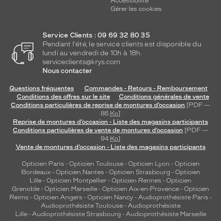
Accessibilité
Gérer les cookies
Service Clients : 09 69 32 80 35
Pendant l'été, le service clients est disponible du
lundi au vendredi de 10h à 18h.
serviceclients@krys.com
Nous contacter
Questions fréquentes
Commandes - Retours - Remboursement
Conditions des offres sur le site
Conditions générales de vente
Conditions particulières de reprise de montures d’occasion
[PDF —
86
Ko
]
Reprise de montures d’occasion - Liste des magasins participants
Conditions particulières de vente de montures d’occasion
[PDF —
94
Ko
]
Vente de montures d’occasion - Liste des magasins participants
Opticien Paris
-
Opticien Toulouse
-
Opticien Lyon
-
Opticien
Bordeaux
-
Opticien Nantes
-
Opticien Strasbourg
-
Opticien
Lille
-
Opticien Montpellier
-
Opticien Rennes
-
Opticien
Grenoble
-
Opticien Marseille
-
Opticien Aix-en-Provence
-
Opticien
Reims
-
Opticien Angers
-
Opticien Nancy
-
Audioprothésiste Paris
-
Audioprothésiste Toulouse
-
Audioprothésiste
Lille
-
Audioprothésiste Strasbourg
-
Audioprothésiste Marseille