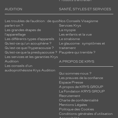
Produits d'entretien
AUDITION
SANTÉ, STYLES ET SERVICES
Les troubles de l’audition : de quoi
Nos Conseils Visagisme
parle-t-on ?
Services Krys
Les grandes étapes de
La myopie
l'appareillage
Les enfants et la vue
Les différents types d’appareils
Le strabisme
Qu’est-ce qu'un acouphène ?
Le glaucome : symptômes et
Qu'est-ce que l'hyperacousie ?
traitement
Qu’est-ce que la presbyacousie ?
Paupière qui tremble ?
Les services et les garanties Krys
Audition
A PROPOS DE KRYS
Les conseils d'un
audioprothésiste Krys Audition
Qui sommes-nous ?
Les preuves de la confiance
Espace Presse
A propos de KRYS GROUP
La Fondation KRYS GROUP
Recrutement
Charte de confidentialité
Mentions Légales
Politique des Cookies
Conditions générales d'utilisation