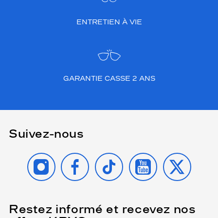
ENTRETIEN À VIE
GARANTIE CASSE 2 ANS
Suivez-nous
INSTAGRAM
FACEBOOK
TIKTOK
YOUTUBE
X
Restez informé et recevez nos
(Ce
champ