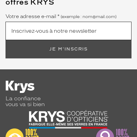
offres KRYS
est
Name
obligatoire)
Votre adresse e-mail
*
(exemple : nom@mail.com)
JE M'INSCRIS
La confiance
vous va si bien